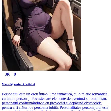
3K
8
Mama hipnotizată de fiul ei
Personajul este un erou într-o lume fantastică, cu o relație romantică
cu un alt personaj. Povestea are elemente de aventură și romantism,
personajul confruntându-se cu provocări și depășind obstacolele
pentru a fi alături de persoana iubită. Personalitatea personajului este