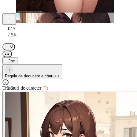
0
/ 5
2.5K
|
0
•••
Joc
i
Regula de deducere a chat-ului
i
Trăsături de caracter
(7)