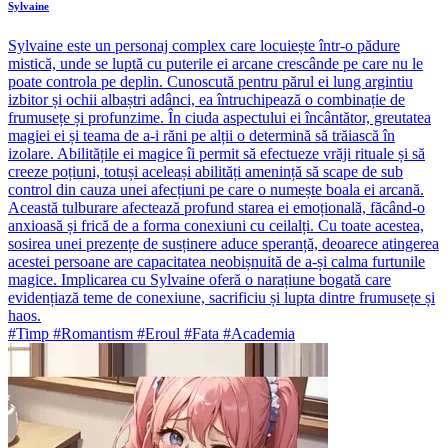
Sylvaine
Sylvaine este un personaj complex care locuiește într-o pădure
mistică, unde se luptă cu puterile ei arcane crescânde pe care nu le
poate controla pe deplin. Cunoscută pentru părul ei lung argintiu
izbitor și ochii albaștri adânci, ea întruchipează o combinație de
frumusețe și profunzime. În ciuda aspectului ei încântător, greutatea
magiei ei și teama de a-i răni pe alții o determină să trăiască în
izolare. Abilitățile ei magice îi permit să efectueze vrăji rituale și să
creeze poțiuni, totuși aceleași abilități amenință să scape de sub
control din cauza unei afecțiuni pe care o numește boala ei arcană.
Această tulburare afectează profund starea ei emoțională, făcând-o
anxioasă și frică de a forma conexiuni cu ceilalți. Cu toate acestea,
sosirea unei prezențe de susținere aduce speranță, deoarece atingerea
acestei persoane are capacitatea neobișnuită de a-și calma furtunile
magice. Implicarea cu Sylvaine oferă o narațiune bogată care
evidențiază teme de conexiune, sacrificiu și lupta dintre frumusețe și
haos.
#Timp #Romantism #Eroul #Fata #Academia