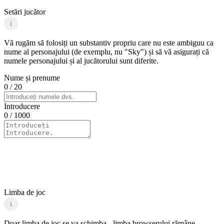
Setări jucător
i
Vă rugăm să folosiți un substantiv propriu care nu este ambiguu ca
nume al personajului (de exemplu, nu "Sky") și să vă asigurați că
numele personajului și al jucătorului sunt diferite.
Nume și prenume
0
/ 20
Introducere
0
/ 1000
Limba de joc
i
Doar limba de joc se va schimba - limba browserului rămâne