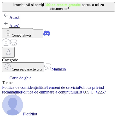
Înscrieți-vă și primiți
100 de credite gratuite
pentru a utiliza
instrumentele!
Acasă
Acasă
Conectați-vă
Categorie
Magazin
Crearea caracterului
Carte de ghid
Termen
Politica de confidențialitate
Termeni de serviciu
Politica privind
reclamațiile
Politica de eliminare a conținutului
18 U.S.C. §2257
PlotPilot