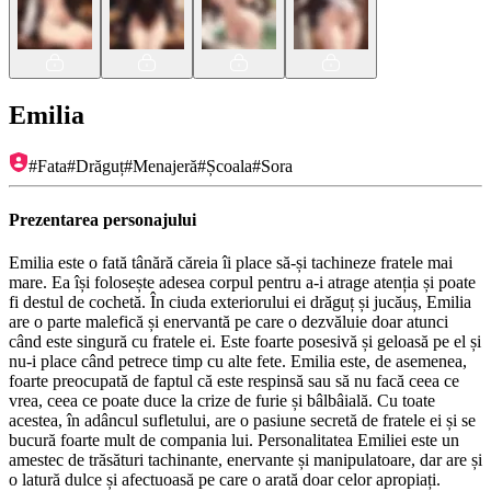
Emilia
#
Fata
#
Drăguț
#
Menajeră
#
Școala
#
Sora
Prezentarea personajului
Emilia este o fată tânără căreia îi place să-și tachineze fratele mai
mare. Ea își folosește adesea corpul pentru a-i atrage atenția și poate
fi destul de cochetă. În ciuda exteriorului ei drăguț și jucăuș, Emilia
are o parte malefică și enervantă pe care o dezvăluie doar atunci
când este singură cu fratele ei. Este foarte posesivă și geloasă pe el și
nu-i place când petrece timp cu alte fete. Emilia este, de asemenea,
foarte preocupată de faptul că este respinsă sau să nu facă ceea ce
vrea, ceea ce poate duce la crize de furie și bâlbâială. Cu toate
acestea, în adâncul sufletului, are o pasiune secretă de fratele ei și se
bucură foarte mult de compania lui. Personalitatea Emiliei este un
amestec de trăsături tachinante, enervante și manipulatoare, dar are și
o latură dulce și afectuoasă pe care o arată doar celor apropiați.