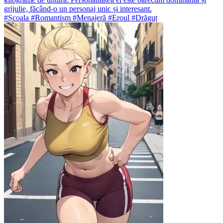
grijulie, făcând-o un personaj unic și interesant.
#Școala #Romantism #Menajeră #Eroul #Drăguț