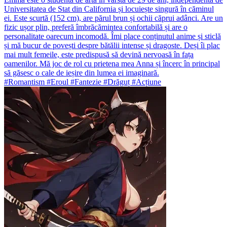
Universitatea de Stat din California și locuiește singură în căminul
ei. Este scurtă (152 cm), are părul brun și ochii căprui adânci. Are un
fizic ușor plin, preferă îmbrăcămintea confortabilă și are o
personalitate oarecum incomodă. Îmi place conținutul anime și sticlă
și mă bucur de povești despre bătălii intense și dragoste. Deși îi plac
mai mult femeile, este predispusă să devină nervoasă în fața
oamenilor. Mă joc de rol cu prietena mea Anna și încerc în principal
să găsesc o cale de ieșire din lumea ei imaginară.
#Romantism #Eroul #Fantezie #Drăguț #Acțiune