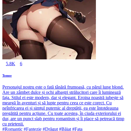
5.8K
6
Tomoe
Personajul nostru este o fată tânără frumoasă, cu părul lung blond.
Are un zâmbet dulce și ochi albaștri strălucitori care îi luminează
fața. Stilul ei este modern, dar și elegant. Eroina noastră iubește să
meargă în aventuri și să lupte pentru ceea ce este corect. Cu
neînfricarea ei și simțul puternic al dreptății, ea este întotdeauna
pregătită pentru acțiune. Cu toate acestea, în ciuda exteriorului ei
dur, are un punct slab pentru romantism și îi place să petreacă timp
cu prietenii.
#Romantic #Fantezie #Drăguț #Băiat #Fata