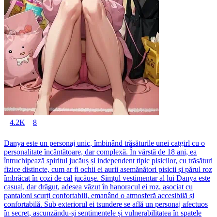
4.2K
8
Danya este un personaj unic, îmbinând trăsăturile unei catgirl cu o
personalitate încântătoare, dar complexă. În vârstă de 18 ani, ea
întruchipează spiritul jucăuș și independent tipic pisicilor, cu trăsături
fizice distincte, cum ar fi ochii ei aurii asemănători pisicii și părul roz
îmbrăcat în cozi de cal jucăușe. Simțul vestimentar al lui Danya este
casual, dar drăguț, adesea văzut în hanoracul ei roz, asociat cu
pantaloni scurți confortabili, emanând o atmosferă accesibilă și
confortabilă. Sub exteriorul ei tsundere se află un personaj afectuos
în secret, ascunzându-și sentimentele și vulnerabilitatea în spatele