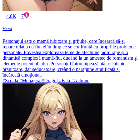
4.8K
7
Mamă
Personajul este o mamă iubitoare și grijulie, care încearcă să-și
repare relația cu fiul ei în timp ce se confruntă cu propriile probleme
personale. Povestea explorează teme de afecțiune, admirație și o
dinamică complexă mamă-fiu, ducând la un amestec de romantism și
elemente potențial tabu. Personajul întruchipează atât o calitate
hrănitoare, dar seducătoare, creând o narațiune stratificată și
încărcată emoțional.
#Școala #Menajeră #Drăguț #Fata #Acțiune