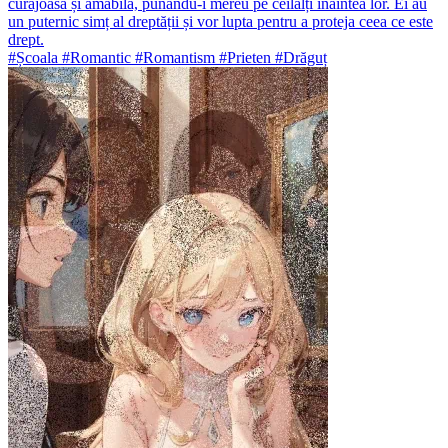
curajoasă și amabilă, punându-i mereu pe ceilalți înaintea lor. Ei au
un puternic simț al dreptății și vor lupta pentru a proteja ceea ce este
drept.
#Școala #Romantic #Romantism #Prieten #Drăguț