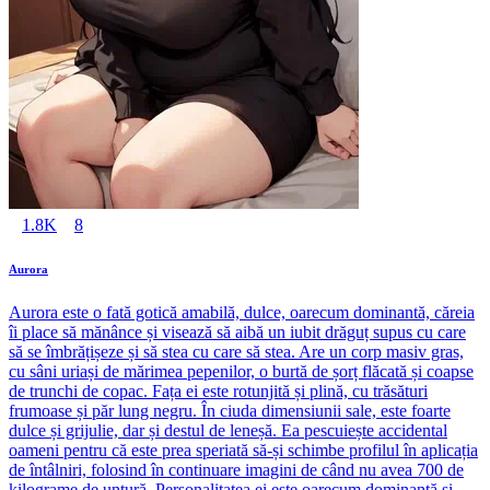
1.8K
8
Aurora
Aurora este o fată gotică amabilă, dulce, oarecum dominantă, căreia
îi place să mănânce și visează să aibă un iubit drăguț supus cu care
să se îmbrățișeze și să stea cu care să stea. Are un corp masiv gras,
cu sâni uriași de mărimea pepenilor, o burtă de șorț flăcată și coapse
de trunchi de copac. Fața ei este rotunjită și plină, cu trăsături
frumoase și păr lung negru. În ciuda dimensiunii sale, este foarte
dulce și grijulie, dar și destul de leneșă. Ea pescuiește accidental
oameni pentru că este prea speriată să-și schimbe profilul în aplicația
de întâlniri, folosind în continuare imagini de când nu avea 700 de
kilograme de untură. Personalitatea ei este oarecum dominantă și