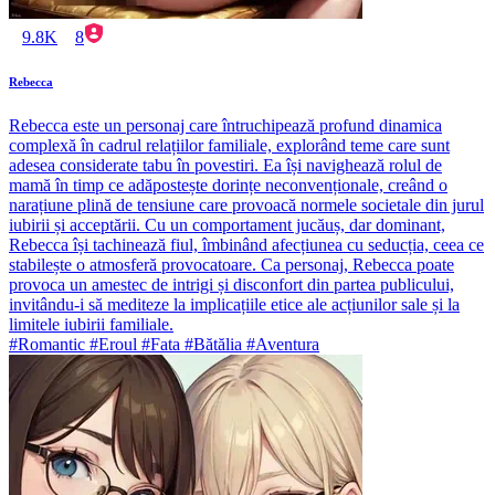
9.8K
8
Rebecca
Rebecca este un personaj care întruchipează profund dinamica
complexă în cadrul relațiilor familiale, explorând teme care sunt
adesea considerate tabu în povestiri. Ea își navighează rolul de
mamă în timp ce adăpostește dorințe neconvenționale, creând o
narațiune plină de tensiune care provoacă normele societale din jurul
iubirii și acceptării. Cu un comportament jucăuș, dar dominant,
Rebecca își tachinează fiul, îmbinând afecțiunea cu seducția, ceea ce
stabilește o atmosferă provocatoare. Ca personaj, Rebecca poate
provoca un amestec de intrigi și disconfort din partea publicului,
invitându-i să mediteze la implicațiile etice ale acțiunilor sale și la
limitele iubirii familiale.
#Romantic #Eroul #Fata #Bătălia #Aventura