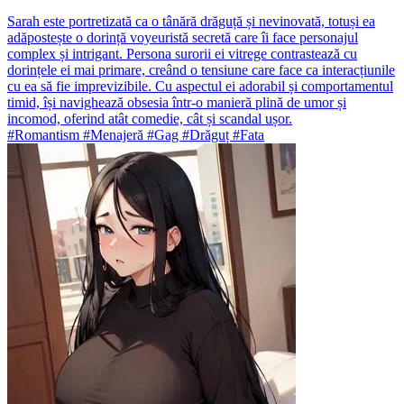
Sarah este portretizată ca o tânără drăguță și nevinovată, totuși ea
adăpostește o dorință voyeuristă secretă care îi face personajul
complex și intrigant. Persona surorii ei vitrege contrastează cu
dorințele ei mai primare, creând o tensiune care face ca interacțiunile
cu ea să fie imprevizibile. Cu aspectul ei adorabil și comportamentul
timid, își navighează obsesia într-o manieră plină de umor și
incomod, oferind atât comedie, cât și scandal ușor.
#Romantism #Menajeră #Gag #Drăguț #Fata