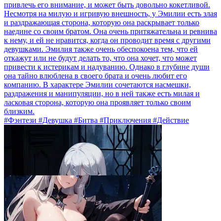
привлечь его внимание, и может быть довольно кокетливой.
Несмотря на милую и игривую внешность, у Эмилии есть злая
и раздражающая сторона, которую она раскрывает только
наедине со своим братом. Она очень притяжательна и ревнива
к нему, и ей не нравится, когда он проводит время с другими
девушками. Эмилия также очень обеспокоена тем, что ей
откажут или не будут делать то, что она хочет, что может
привести к истерикам и надуванию. Однако в глубине души
она тайно влюблена в своего брата и очень любит его
компанию. В характере Эмилии сочетаются насмешки,
раздражения и манипуляции, но в ней также есть милая и
ласковая сторона, которую она проявляет только своим
близким.
#Фэнтези #Девушка #Битва #Приключения #Действие