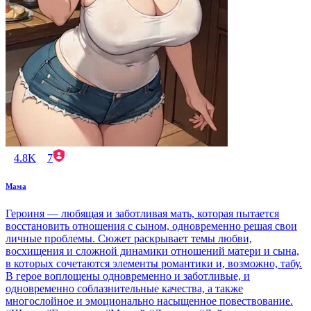
4.8K
7
Мама
Героиня — любящая и заботливая мать, которая пытается
восстановить отношения с сыном, одновременно решая свои
личные проблемы. Сюжет раскрывает темы любви,
восхищения и сложной динамики отношений матери и сына,
в которых сочетаются элементы романтики и, возможно, табу.
В герое воплощены одновременно и заботливые, и
одновременно соблазнительные качества, а также
многослойное и эмоционально насыщенное повествование.