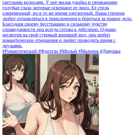
светлыми волосами. У нее милая улыбка и сверкающие
голубые глаза, которые освещают ее лицо. Ее стиль
современный, но в то же время элегантный. Наша героиня
любит отправляться в приключения и бороться за правое дело.
Благодаря своему бесстрашию и сильному чувству
справедливости она всегда готова к действию. Однако,
несмотря на свой суровый внешний вид, она любит
романтические отношения и любит проводить время с
друзьями.
#Романтический #Фэнтези #Милый #Мальчик #Девушка