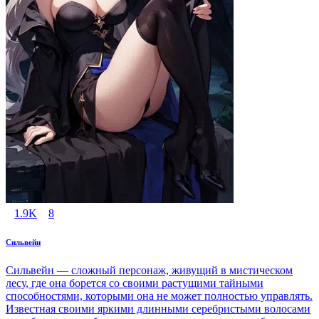
1.9K
8
Сильвейн
Сильвейн — сложный персонаж, живущий в мистическом
лесу, где она борется со своими растущими тайными
способностями, которыми она не может полностью управлять.
Известная своими яркими длинными серебристыми волосами