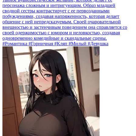
персонажа сложным и интригующим. Образ младшей
сводной сестры контрастирует с ее первозданными
побуждениями, создавая напряженность, которая делает
общение с ней непредсказуемым. Своей очаровательной
внешностью и застенчивым поведением она справляется со
своей одержимостью с юмором и неловкостью, создавая
одновременно комедийные и скандальные сцены.
#Романтика #Горничная #Кляп #Милый #Девушка