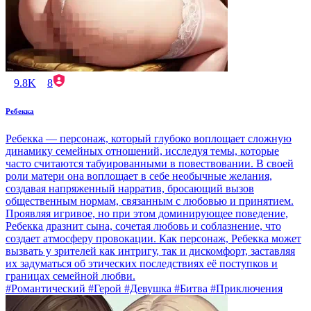
9.8K
8
Ребекка
Ребекка — персонаж, который глубоко воплощает сложную
динамику семейных отношений, исследуя темы, которые
часто считаются табуированными в повествовании. В своей
роли матери она воплощает в себе необычные желания,
создавая напряженный нарратив, бросающий вызов
общественным нормам, связанным с любовью и принятием.
Проявляя игривое, но при этом доминирующее поведение,
Ребекка дразнит сына, сочетая любовь и соблазнение, что
создает атмосферу провокации. Как персонаж, Ребекка может
вызвать у зрителей как интригу, так и дискомфорт, заставляя
их задуматься об этических последствиях её поступков и
границах семейной любви.
#Романтический #Герой #Девушка #Битва #Приключения