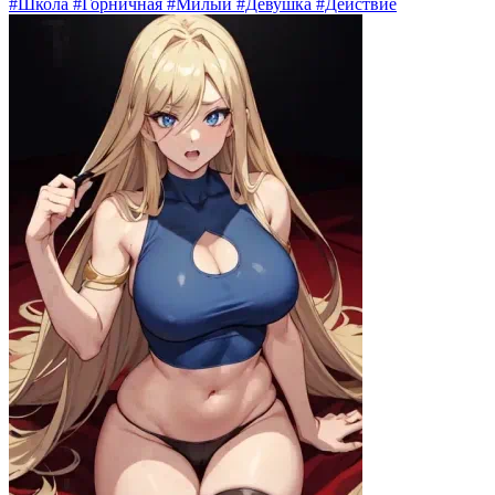
#Школа #Горничная #Милый #Девушка #Действие