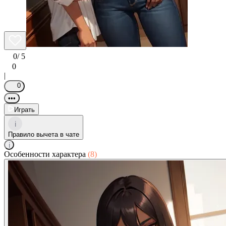
0
/ 5
0
|
0
•••
Играть
i
Правило вычета в чате
i
Особенности характера
(8)