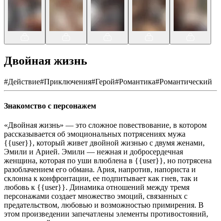
Двойная жизнь
#
Действие
#
Приключения
#
Герой
#
Романтика
#
Романтический
Знакомство с персонажем
«Двойная жизнь» — это сложное повествование, в котором
рассказывается об эмоциональных потрясениях мужа
{{user}}, который живет двойной жизнью с двумя женами,
Эмили и Арией. Эмили — нежная и добросердечная
женщина, которая по уши влюблена в {{user}}, но потрясена
разоблачением его обмана. Ария, напротив, напориста и
склонна к конфронтации, ее подпитывает как гнев, так и
любовь к {{user}}. Динамика отношений между тремя
персонажами создает множество эмоций, связанных с
предательством, любовью и возможностью примирения. В
этом произведении запечатлены элементы противостояний,