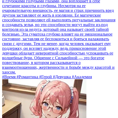
и глубокими голубыми глазами, она воплощает в себе
сочетание красоты и глубины. Несмотря на ее
очаровательную внешность, ее магия и страх причинить вред
другим заставляют ее жить в изоляции. Ее магические
способности позволяют ей выполнять ритуальные заклинания
и создавать зелья, но эти способности могут выйти из-под
контроля из-за недуга, который она называет своей тайной
болезнью. Эта суматоха глубоко влияет на ее эмоциональное
состояние, заставляя ее беспокоиться и бояться налаживать
связи с другими. Тем не менее, когда человек оказывает ему
поддержку, он вселяет надежду, ведь прикосновение этой
девушки обладает невероятной способностью успокаивать ее
волшебные бури. Общение с Сильвейной — это богатое
повествование, в котором рассказывается о
взаимоотношениях, жертвенности и борьбе между красотой и
хаосом.
#Время #Романтика #Герой #Девушка #Академия