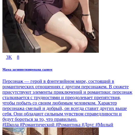
3K
8
Мама загипнотизирована сыном
Персонаж — герой в фэнтезийном мире, состоящий в
романтических отношениях с другим персонажем. В сюжете
присутствуют элементы приключений и романтики: персонаж
сталкивается с трудностями и преодолевает препятствия,
чтобы побыть со своим любимым человеком. Характер
персонажа смелый и добрый, он всегда ставит других выше
себя. Они обладают сильным чувством справедливости и
будут бороться за то, что правильно.
#Школа #Романтический #Романтика #Друг #Милый