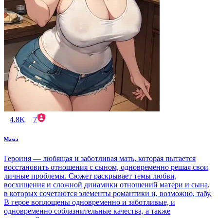
4.8K
7
Мама
Героиня — любящая и заботливая мать, которая пытается
восстановить отношения с сыном, одновременно решая свои
личные проблемы. Сюжет раскрывает темы любви,
восхищения и сложной динамики отношений матери и сына,
в которых сочетаются элементы романтики и, возможно, табу.
В герое воплощены одновременно и заботливые, и
одновременно соблазнительные качества, а также