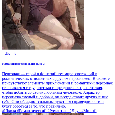
3K
8
Мама загипнотизирована сыном
Персонаж — герой в фэнтезийном мире, состоящий в
романтических отношениях с другим персонажем. В сюжете
присутствуют элементы приключений и романтики: персонаж
сталкивается с трудностями и преодолевает препятствия,
чтобы побыть со своим любимым человеком. Характер
персонажа смелый и добрый, он всегда ставит других выше
себя. Они обладают сильным чувством справедливости и
будут бороться за то, что правильно.
#Школа #Романтический #Романтика #Друг #Милый