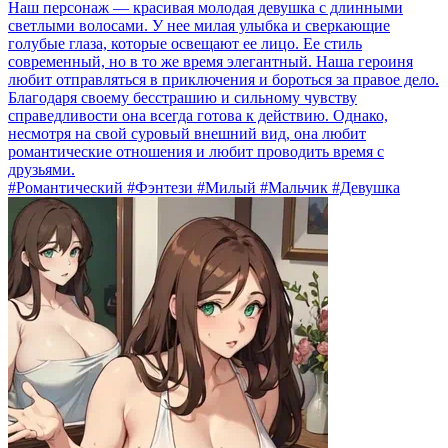
Наш персонаж — красивая молодая девушка с длинными
светлыми волосами. У нее милая улыбка и сверкающие
голубые глаза, которые освещают ее лицо. Ее стиль
современный, но в то же время элегантный. Наша героиня
любит отправляться в приключения и бороться за правое дело.
Благодаря своему бесстрашию и сильному чувству
справедливости она всегда готова к действию. Однако,
несмотря на свой суровый внешний вид, она любит
романтические отношения и любит проводить время с
друзьями.
#Романтический #Фэнтези #Милый #Мальчик #Девушка