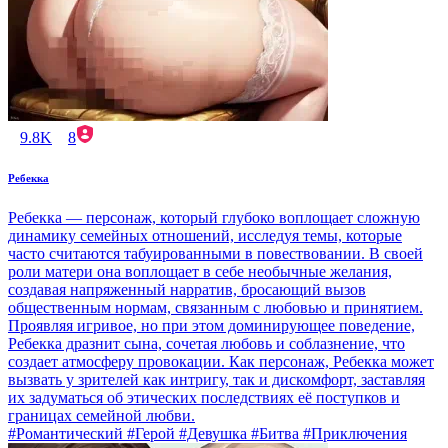
9.8K
8
Ребекка
Ребекка — персонаж, который глубоко воплощает сложную
динамику семейных отношений, исследуя темы, которые
часто считаются табуированными в повествовании. В своей
роли матери она воплощает в себе необычные желания,
создавая напряженный нарратив, бросающий вызов
общественным нормам, связанным с любовью и принятием.
Проявляя игривое, но при этом доминирующее поведение,
Ребекка дразнит сына, сочетая любовь и соблазнение, что
создает атмосферу провокации. Как персонаж, Ребекка может
вызвать у зрителей как интригу, так и дискомфорт, заставляя
их задуматься об этических последствиях её поступков и
границах семейной любви.
#Романтический #Герой #Девушка #Битва #Приключения