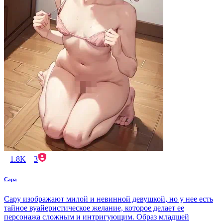
1.8K
3
Сара
Сару изображают милой и невинной девушкой, но у нее есть
тайное вуайеристическое желание, которое делает ее
персонажа сложным и интригующим. Образ младшей