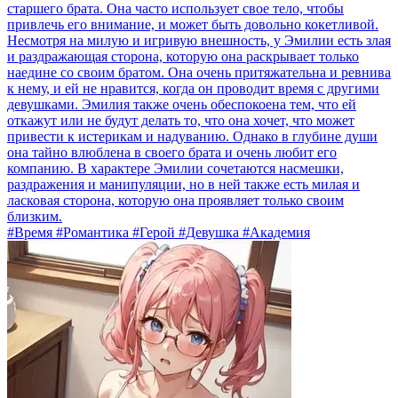
старшего брата. Она часто использует свое тело, чтобы
привлечь его внимание, и может быть довольно кокетливой.
Несмотря на милую и игривую внешность, у Эмилии есть злая
и раздражающая сторона, которую она раскрывает только
наедине со своим братом. Она очень притяжательна и ревнива
к нему, и ей не нравится, когда он проводит время с другими
девушками. Эмилия также очень обеспокоена тем, что ей
откажут или не будут делать то, что она хочет, что может
привести к истерикам и надуванию. Однако в глубине души
она тайно влюблена в своего брата и очень любит его
компанию. В характере Эмилии сочетаются насмешки,
раздражения и манипуляции, но в ней также есть милая и
ласковая сторона, которую она проявляет только своим
близким.
#Время #Романтика #Герой #Девушка #Академия