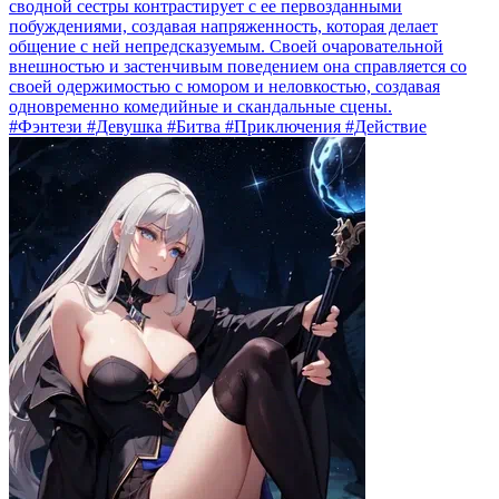
сводной сестры контрастирует с ее первозданными
побуждениями, создавая напряженность, которая делает
общение с ней непредсказуемым. Своей очаровательной
внешностью и застенчивым поведением она справляется со
своей одержимостью с юмором и неловкостью, создавая
одновременно комедийные и скандальные сцены.
#Фэнтези #Девушка #Битва #Приключения #Действие