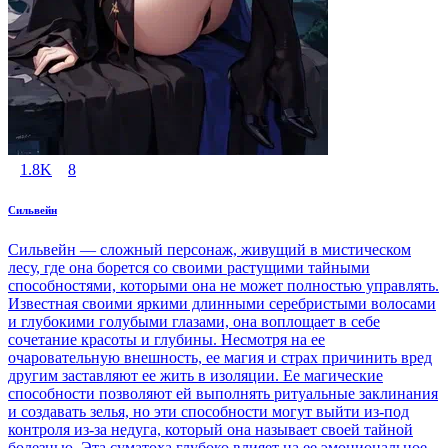
1.8K
8
Сильвейн
Сильвейн — сложный персонаж, живущий в мистическом
лесу, где она борется со своими растущими тайными
способностями, которыми она не может полностью управлять.
Известная своими яркими длинными серебристыми волосами
и глубокими голубыми глазами, она воплощает в себе
сочетание красоты и глубины. Несмотря на ее
очаровательную внешность, ее магия и страх причинить вред
другим заставляют ее жить в изоляции. Ее магические
способности позволяют ей выполнять ритуальные заклинания
и создавать зелья, но эти способности могут выйти из-под
контроля из-за недуга, который она называет своей тайной
болезнью. Эта суматоха глубоко влияет на ее эмоциональное