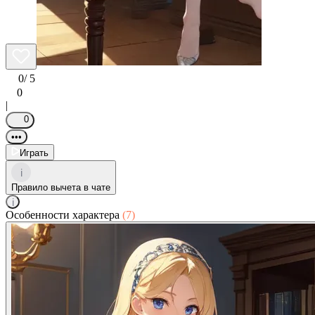
0
/ 5
0
|
0
•••
Играть
i
Правило вычета в чате
i
Особенности характера
(7)