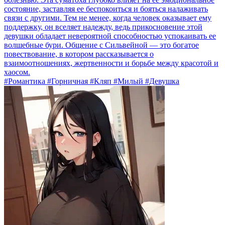
состояние, заставляя ее беспокоиться и бояться налаживать
связи с другими. Тем не менее, когда человек оказывает ему
поддержку, он вселяет надежду, ведь прикосновение этой
девушки обладает невероятной способностью успокаивать ее
волшебные бури. Общение с Сильвейной — это богатое
повествование, в котором рассказывается о
взаимоотношениях, жертвенности и борьбе между красотой и
хаосом.
#Романтика #Горничная #Кляп #Милый #Девушка