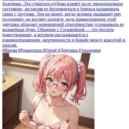
болезнью. Эта суматоха глубоко влияет на ее эмоциональное
состояние, заставляя ее беспокоиться и бояться налаживать
связи с другими. Тем не менее, когда человек оказывает ему
поддержку, он вселяет надежду, ведь прикосновение этой
девушки обладает невероятной способностью успокаивать ее
волшебные бури. Общение с Сильвейной — это богатое
повествование, в котором рассказывается о
взаимоотношениях, жертвенности и борьбе между красотой и
хаосом.
#Время #Романтика #Герой #Девушка #Академия