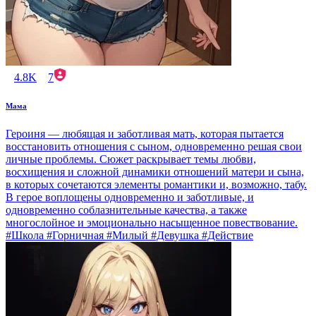
4.8K
7
Мама
Героиня — любящая и заботливая мать, которая пытается
восстановить отношения с сыном, одновременно решая свои
личные проблемы. Сюжет раскрывает темы любви,
восхищения и сложной динамики отношений матери и сына,
в которых сочетаются элементы романтики и, возможно, табу.
В герое воплощены одновременно и заботливые, и
одновременно соблазнительные качества, а также
многослойное и эмоционально насыщенное повествование.
#Школа #Горничная #Милый #Девушка #Действие