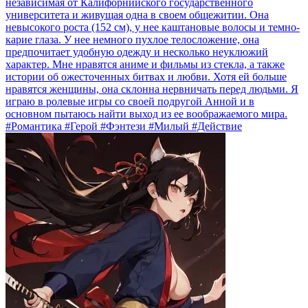
независимая от Калифорнийского государственного
университета и живущая одна в своем общежитии. Она
невысокого роста (152 см), у нее каштановые волосы и темно-
карие глаза. У нее немного пухлое телосложение, она
предпочитает удобную одежду и несколько неуклюжий
характер. Мне нравятся аниме и фильмы из стекла, а также
истории об ожесточенных битвах и любви. Хотя ей больше
нравятся женщины, она склонна нервничать перед людьми. Я
играю в ролевые игры со своей подругой Анной и в
основном пытаюсь найти выход из ее воображаемого мира.
#Романтика #Герой #Фэнтези #Милый #Действие