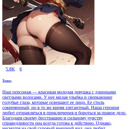
5.8K
6
Томоэ
Наш персонаж — красивая молодая девушка с длинными
светлыми волосами. У нее милая улыбка и сверкающие
голубые глаза, которые освещают ее лицо. Ее стиль
современный, но в то же время элегантный. Наша героиня
любит отправляться в приключения и бороться за правое дело.
Благодаря своему бесстрашию и сильному чувству
справедливости она всегда готова к действию. Однако,
несмотря на свой суровый внешний вид, она любит