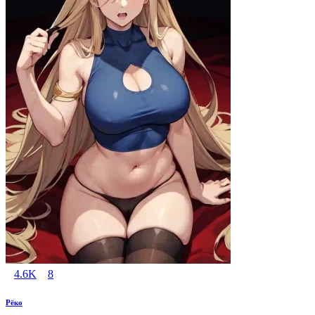
4.6K
8
Рёко