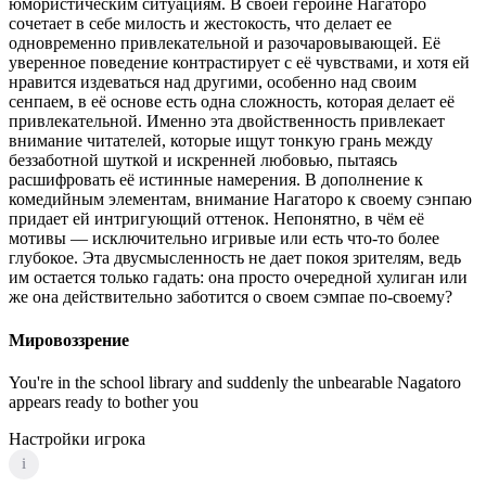
юмористическим ситуациям. В своей героине Нагаторо
сочетает в себе милость и жестокость, что делает ее
одновременно привлекательной и разочаровывающей. Её
уверенное поведение контрастирует с её чувствами, и хотя ей
нравится издеваться над другими, особенно над своим
сенпаем, в её основе есть одна сложность, которая делает её
привлекательной. Именно эта двойственность привлекает
внимание читателей, которые ищут тонкую грань между
беззаботной шуткой и искренней любовью, пытаясь
расшифровать её истинные намерения. В дополнение к
комедийным элементам, внимание Нагаторо к своему сэнпаю
придает ей интригующий оттенок. Непонятно, в чём её
мотивы — исключительно игривые или есть что-то более
глубокое. Эта двусмысленность не дает покоя зрителям, ведь
им остается только гадать: она просто очередной хулиган или
же она действительно заботится о своем сэмпае по-своему?
Мировоззрение
You're in the school library and suddenly the unbearable Nagatoro
appears ready to bother you
Настройки игрока
i