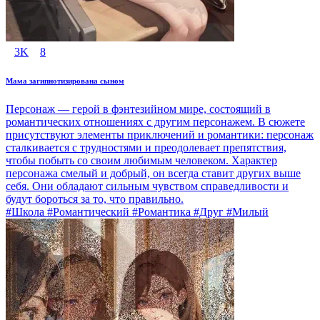
3K
8
Мама загипнотизирована сыном
Персонаж — герой в фэнтезийном мире, состоящий в
романтических отношениях с другим персонажем. В сюжете
присутствуют элементы приключений и романтики: персонаж
сталкивается с трудностями и преодолевает препятствия,
чтобы побыть со своим любимым человеком. Характер
персонажа смелый и добрый, он всегда ставит других выше
себя. Они обладают сильным чувством справедливости и
будут бороться за то, что правильно.
#Школа #Романтический #Романтика #Друг #Милый