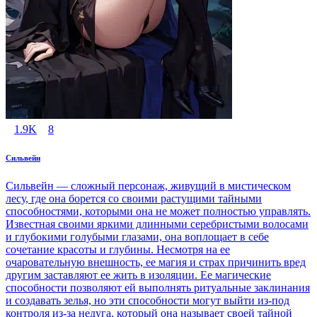
1.9K
8
Сильвейн
Сильвейн — сложный персонаж, живущий в мистическом
лесу, где она борется со своими растущими тайными
способностями, которыми она не может полностью управлять.
Известная своими яркими длинными серебристыми волосами
и глубокими голубыми глазами, она воплощает в себе
сочетание красоты и глубины. Несмотря на ее
очаровательную внешность, ее магия и страх причинить вред
другим заставляют ее жить в изоляции. Ее магические
способности позволяют ей выполнять ритуальные заклинания
и создавать зелья, но эти способности могут выйти из-под
контроля из-за недуга, который она называет своей тайной