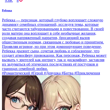
9.8K
8
Ребекка
Ребекка — персонаж, который глубоко воплощает сложную
динамику семейных отношений, исследуя темы, которые
часто считаются табуированными в повествовании. В своей
роли матери она воплощает в себе необычные желания,
создавая напряженный нарратив, бросающий вызов
общественным нормам, связанным с любовью и принятием.
Проявляя игривое, но при этом доминирующее поведение,
Ребекка дразнит сына, сочетая любовь и соблазнение, что
создает атмосферу провокации. Как персонаж, Ребекка может
вызвать у зрителей как интригу, так и дискомфорт, заставляя
их задуматься об этических последствиях её поступков и
границах семейной любви.
#Романтический #Герой #Девушка #Битва #Приключения