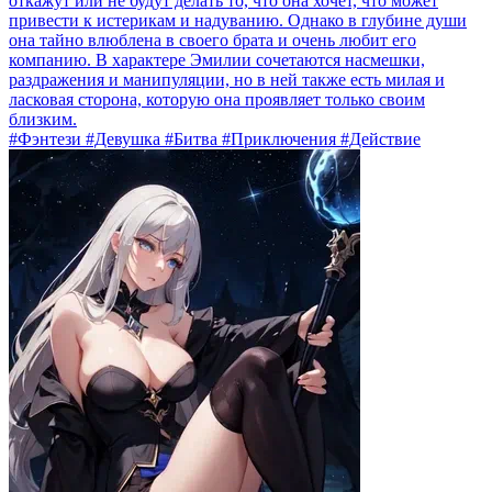
откажут или не будут делать то, что она хочет, что может
привести к истерикам и надуванию. Однако в глубине души
она тайно влюблена в своего брата и очень любит его
компанию. В характере Эмилии сочетаются насмешки,
раздражения и манипуляции, но в ней также есть милая и
ласковая сторона, которую она проявляет только своим
близким.
#Фэнтези #Девушка #Битва #Приключения #Действие