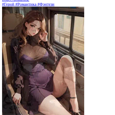
#Герой #Романтика #Фэнтези