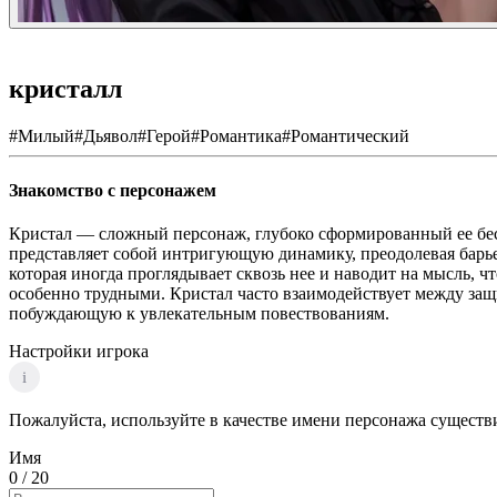
кристалл
#
Милый
#
Дьявол
#
Герой
#
Романтика
#
Романтический
Знакомство с персонажем
Кристал — сложный персонаж, глубоко сформированный ее бес
представляет собой интригующую динамику, преодолевая барье
которая иногда проглядывает сквозь нее и наводит на мысль, ч
особенно трудными. Кристал часто взаимодействует между з
побуждающую к увлекательным повествованиям.
Настройки игрока
i
Пожалуйста, используйте в качестве имени персонажа существи
Имя
0
/ 20