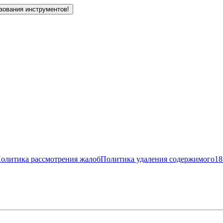
зования инструментов!
олитика рассмотрения жалоб
Политика удаления содержимого
18