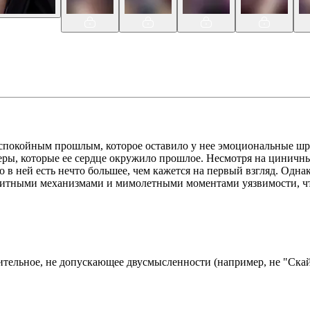
покойным прошлым, которое оставило у нее эмоциональные шра
ры, которые ее сердце окружило прошлое. Несмотря на циничны
то в ней есть нечто большее, чем кажется на первый взгляд. Одн
ащитными механизмами и мимолетными моментами уязвимости, ч
тельное, не допускающее двусмысленности (например, не "Скай"