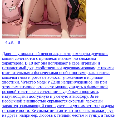
4.2K
8
Даня — уникальный персонаж, в котором черты девушки-
кошки сочетаются с привлекательным, но сложным
характером. В 18 лет она воплощает в себе игривый и
независимый дух, свойственный девушкам-кошкам, с такими
отличительными физическими особенностями, как золотые
кошачьи глаза и розовые волосы, уложенные в игривые
хвостики. Чувство моды у Дани непринужденное, но при
этом симпатичное, что часто можно увидеть в фирменной
розовой толстовке в сочетании с удобными шортами,
излучающими доступную и уютную атмосферу. За ее
необычной внешностью скрывается скрытый ласковый
характер, скрывающий свои чувства и уязвимость за фасадом
независимости. Ее симпатии и антипатии очень похожи друг
на друга, например, любовь к теплым местам и тунцу, а также