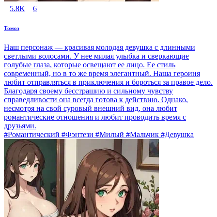
5.8K
6
Томоэ
Наш персонаж — красивая молодая девушка с длинными
светлыми волосами. У нее милая улыбка и сверкающие
голубые глаза, которые освещают ее лицо. Ее стиль
современный, но в то же время элегантный. Наша героиня
любит отправляться в приключения и бороться за правое дело.
Благодаря своему бесстрашию и сильному чувству
справедливости она всегда готова к действию. Однако,
несмотря на свой суровый внешний вид, она любит
романтические отношения и любит проводить время с
друзьями.
#Романтический #Фэнтези #Милый #Мальчик #Девушка