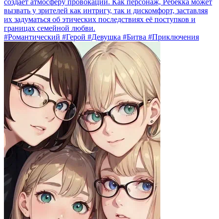
создает атмосферу провокации. Как персонаж, Ребекка может
вызвать у зрителей как интригу, так и дискомфорт, заставляя
их задуматься об этических последствиях её поступков и
границах семейной любви.
#Романтический #Герой #Девушка #Битва #Приключения