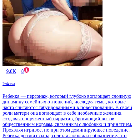
9.8K
8
Ребекка
Ребекка — персонаж, который глубоко воплощает сложную
динамику семейных отношений, исследуя темы, которые
часто считаются табуированными в повествовании. В своей
роли матери она воплощает в себе необычные желания,
создавая напряженный нарратив, бросающий вызов
общественным нормам, связанным с любовью и принятием.
Проявляя игривое, но при этом доминирующее поведение,
Ребекка дразнит сына, сочетая любовь и соблазнение, что