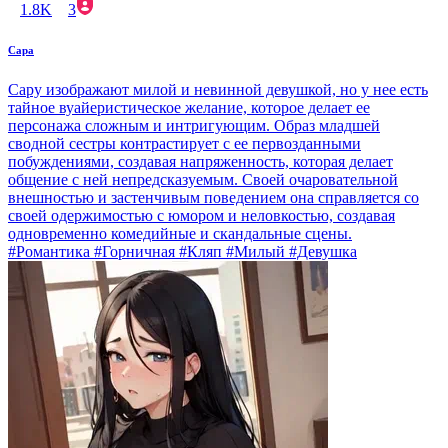
1.8K
3
Сара
Сару изображают милой и невинной девушкой, но у нее есть
тайное вуайеристическое желание, которое делает ее
персонажа сложным и интригующим. Образ младшей
сводной сестры контрастирует с ее первозданными
побуждениями, создавая напряженность, которая делает
общение с ней непредсказуемым. Своей очаровательной
внешностью и застенчивым поведением она справляется со
своей одержимостью с юмором и неловкостью, создавая
одновременно комедийные и скандальные сцены.
#Романтика #Горничная #Кляп #Милый #Девушка