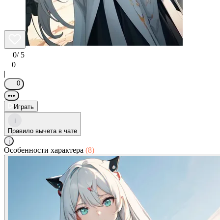
0
/ 5
0
|
0
•••
Играть
i
Правило вычета в чате
i
Особенности характера
(8)