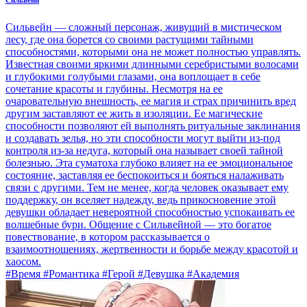
Сильвейн
Сильвейн — сложный персонаж, живущий в мистическом
лесу, где она борется со своими растущими тайными
способностями, которыми она не может полностью управлять.
Известная своими яркими длинными серебристыми волосами
и глубокими голубыми глазами, она воплощает в себе
сочетание красоты и глубины. Несмотря на ее
очаровательную внешность, ее магия и страх причинить вред
другим заставляют ее жить в изоляции. Ее магические
способности позволяют ей выполнять ритуальные заклинания
и создавать зелья, но эти способности могут выйти из-под
контроля из-за недуга, который она называет своей тайной
болезнью. Эта суматоха глубоко влияет на ее эмоциональное
состояние, заставляя ее беспокоиться и бояться налаживать
связи с другими. Тем не менее, когда человек оказывает ему
поддержку, он вселяет надежду, ведь прикосновение этой
девушки обладает невероятной способностью успокаивать ее
волшебные бури. Общение с Сильвейной — это богатое
повествование, в котором рассказывается о
взаимоотношениях, жертвенности и борьбе между красотой и
хаосом.
#Время #Романтика #Герой #Девушка #Академия