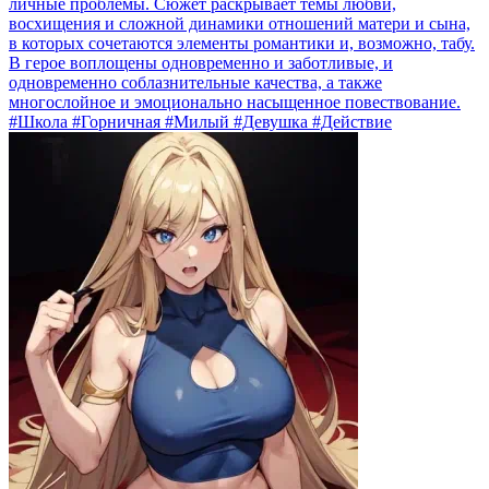
личные проблемы. Сюжет раскрывает темы любви,
восхищения и сложной динамики отношений матери и сына,
в которых сочетаются элементы романтики и, возможно, табу.
В герое воплощены одновременно и заботливые, и
одновременно соблазнительные качества, а также
многослойное и эмоционально насыщенное повествование.
#Школа #Горничная #Милый #Девушка #Действие