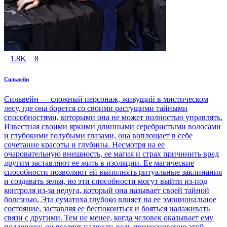
1.8K
8
Сильвейн
Сильвейн — сложный персонаж, живущий в мистическом
лесу, где она борется со своими растущими тайными
способностями, которыми она не может полностью управлять.
Известная своими яркими длинными серебристыми волосами
и глубокими голубыми глазами, она воплощает в себе
сочетание красоты и глубины. Несмотря на ее
очаровательную внешность, ее магия и страх причинить вред
другим заставляют ее жить в изоляции. Ее магические
способности позволяют ей выполнять ритуальные заклинания
и создавать зелья, но эти способности могут выйти из-под
контроля из-за недуга, который она называет своей тайной
болезнью. Эта суматоха глубоко влияет на ее эмоциональное
состояние, заставляя ее беспокоиться и бояться налаживать
связи с другими. Тем не менее, когда человек оказывает ему
поддержку, он вселяет надежду, ведь прикосновение этой