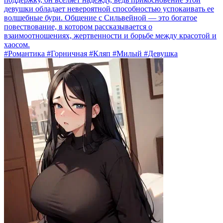
девушки обладает невероятной способностью успокаивать ее
волшебные бури. Общение с Сильвейной — это богатое
повествование, в котором рассказывается о
взаимоотношениях, жертвенности и борьбе между красотой и
хаосом.
#Романтика #Горничная #Кляп #Милый #Девушка