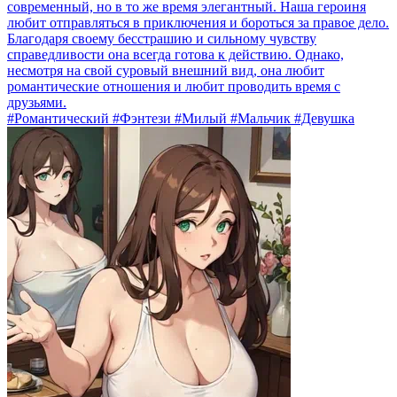
современный, но в то же время элегантный. Наша героиня
любит отправляться в приключения и бороться за правое дело.
Благодаря своему бесстрашию и сильному чувству
справедливости она всегда готова к действию. Однако,
несмотря на свой суровый внешний вид, она любит
романтические отношения и любит проводить время с
друзьями.
#Романтический #Фэнтези #Милый #Мальчик #Девушка