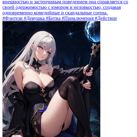
внешностью и застенчивым поведением она справляется со
своей одержимостью с юмором и неловкостью, создавая
одновременно комедийные и скандальные сцены.
#Фэнтези #Девушка #Битва #Приключения #Действие