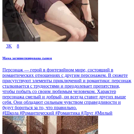
3K
8
Мама загипнотизирована сыном
Персонаж — герой в фэнтезийном мире, состоящий в
романтических отношениях с другим персонажем. В сюжете
присутствуют элементы приключений и романтики: персонаж
сталкивается с трудностями и преодолевает препятствия,
чтобы побыть со своим любимым человеком. Характер
персонажа смелый и добрый, он всегда ставит других выше
себя. Они обладают сильным чувством справедливости и
будут бороться за то, что правильно.
#Школа #Романтический #Романтика #Друг #Милый