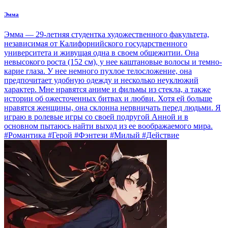
Эмма
Эмма — 29-летняя студентка художественного факультета,
независимая от Калифорнийского государственного
университета и живущая одна в своем общежитии. Она
невысокого роста (152 см), у нее каштановые волосы и темно-
карие глаза. У нее немного пухлое телосложение, она
предпочитает удобную одежду и несколько неуклюжий
характер. Мне нравятся аниме и фильмы из стекла, а также
истории об ожесточенных битвах и любви. Хотя ей больше
нравятся женщины, она склонна нервничать перед людьми. Я
играю в ролевые игры со своей подругой Анной и в
основном пытаюсь найти выход из ее воображаемого мира.
#Романтика #Герой #Фэнтези #Милый #Действие