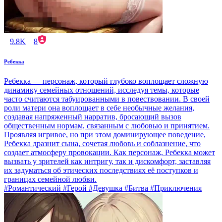
9.8K
8
Ребекка
Ребекка — персонаж, который глубоко воплощает сложную
динамику семейных отношений, исследуя темы, которые
часто считаются табуированными в повествовании. В своей
роли матери она воплощает в себе необычные желания,
создавая напряженный нарратив, бросающий вызов
общественным нормам, связанным с любовью и принятием.
Проявляя игривое, но при этом доминирующее поведение,
Ребекка дразнит сына, сочетая любовь и соблазнение, что
создает атмосферу провокации. Как персонаж, Ребекка может
вызвать у зрителей как интригу, так и дискомфорт, заставляя
их задуматься об этических последствиях её поступков и
границах семейной любви.
#Романтический #Герой #Девушка #Битва #Приключения