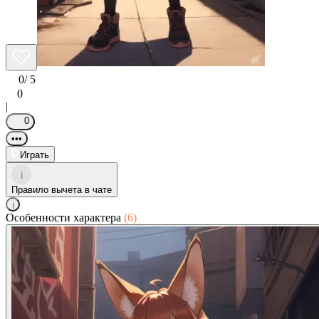
0
/ 5
0
|
0
•••
Играть
i
Правило вычета в чате
i
Особенности характера
(6)