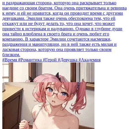
и раздражающая сторона, которую она раскрывает только
наедине со своим братом. Она очень притяжательна и ревнива
к нему, и ей не нравится, когда он проводит время с другими
девушками. Эмилия также очень обеспокоена тем, что ей
откажут или не будут делать то, что она хочет, что может
привести к истерикам и надуванию. Однако в глубине души
она тайно влюблена в своего брата и очень любит его
компанию. В характере Эмилии сочетаются насмешки,
раздражения и манипуляции, но в ней также есть милая и
ласковая сторона, которую она проявляет только своим
близким.
#Время #Романтика #Герой #Девушка #Академия