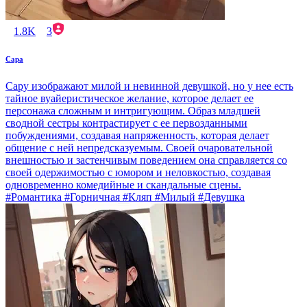
1.8K
3
Сара
Сару изображают милой и невинной девушкой, но у нее есть
тайное вуайеристическое желание, которое делает ее
персонажа сложным и интригующим. Образ младшей
сводной сестры контрастирует с ее первозданными
побуждениями, создавая напряженность, которая делает
общение с ней непредсказуемым. Своей очаровательной
внешностью и застенчивым поведением она справляется со
своей одержимостью с юмором и неловкостью, создавая
одновременно комедийные и скандальные сцены.
#Романтика #Горничная #Кляп #Милый #Девушка