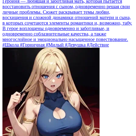
Героиня — любящая и заботливая мать, которая пытается
восстановить отношения с сыном, одновременно решая свои
личные проблемы. Сюжет раскрывает темы любви,
восхищения и сложной динамики отношений матери и сына,
в которых сочетаются элементы романтики и, возможно, табу.
В герое воплощены одновременно и заботливые, и
одновременно соблазнительные качества, а также
многослойное и эмоционально насыщенное повествование.
#Школа #Горничная #Милый #Девушка #Действие