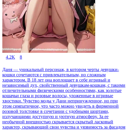
4.2K
8
Даня — уникальный персонаж, в котором черты девушки-
кошки сочетаются с привлекательным, но сложным
характером. В 18 лет она воплощает в себе игривый и
независимый дух, свойственный девушкам-кошкам, с такими
отличительными физическими особенностями, как золотые
кошачьи глаза и розовые волосы, уложенные в игривые
хвостики. Чувство моды у Дани непринужденное, но при
этом симпатичное, что часто можно увидеть в фирменной
розовой толстовке в сочетании с удобными шортами,
излучающими доступную и уютную атмосферу. За ее
необычной внешностью скрывается скрытый ласковый
характер, скрывающий свои чувства и уязвимость за фасадом