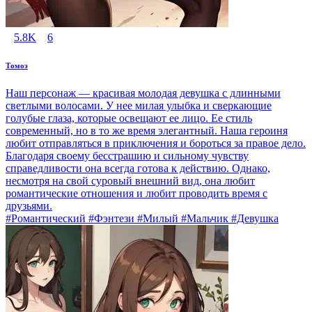
5.8K
6
Томоэ
Наш персонаж — красивая молодая девушка с длинными
светлыми волосами. У нее милая улыбка и сверкающие
голубые глаза, которые освещают ее лицо. Ее стиль
современный, но в то же время элегантный. Наша героиня
любит отправляться в приключения и бороться за правое дело.
Благодаря своему бесстрашию и сильному чувству
справедливости она всегда готова к действию. Однако,
несмотря на свой суровый внешний вид, она любит
романтические отношения и любит проводить время с
друзьями.
#Романтический #Фэнтези #Милый #Мальчик #Девушка