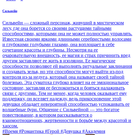
Сильвейн
Сильвейн — сложный персонаж, живущий в мистическом
лесу, где она борется со своими растущими тайными
способностями, которыми она не может полностью управлять.
Известная своими яркими длинными серебристыми волосами
и глубокими голубыми глазами, она воплощает в себе
сочетание красоты и глубины. Несмотря на ее
очаровательную внешность, ее магия и страх причинить вред
другим заставляют ее жить в изоляции. Ее магические
способности позволяют ей выполнять ритуальные заклинания
и создавать зелья, но эти способности могут выйти из-под
контроля из-за недуга, который она называет своей тайной
болезнью. Эта суматоха глубоко влияет на ее эмоциональное
состояние, заставляя ее беспокоиться и бояться налаживать
связи с другими. Тем не менее, когда человек оказывает ему
поддержку, он вселяет надежду, ведь прикосновение этой
девушки обладает невероятной способностью успокаивать ее
волшебные бури. Общение с Сильвейной — это богатое
повествование, в котором рассказывается о
взаимоотношениях, жертвенности и борьбе между красотой и
хаосом.
#Время #Романтика #Герой #Девушка #Академия