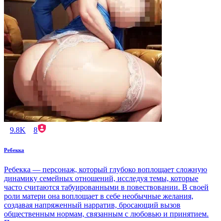
9.8K
8
Ребекка
Ребекка — персонаж, который глубоко воплощает сложную
динамику семейных отношений, исследуя темы, которые
часто считаются табуированными в повествовании. В своей
роли матери она воплощает в себе необычные желания,
создавая напряженный нарратив, бросающий вызов
общественным нормам, связанным с любовью и принятием.