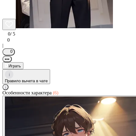
0
/ 5
0
|
0
•••
Играть
i
Правило вычета в чате
i
Особенности характера
(6)