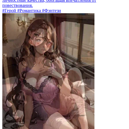
личностные качества, обогащая впечатления от
повествования.
#Герой #Романтика #Фэнтези