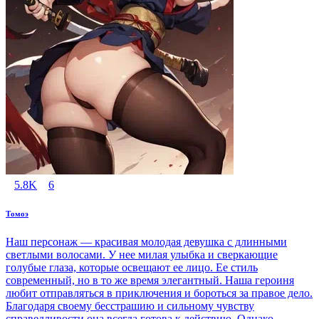
5.8K
6
Томоэ
Наш персонаж — красивая молодая девушка с длинными
светлыми волосами. У нее милая улыбка и сверкающие
голубые глаза, которые освещают ее лицо. Ее стиль
современный, но в то же время элегантный. Наша героиня
любит отправляться в приключения и бороться за правое дело.
Благодаря своему бесстрашию и сильному чувству
справедливости она всегда готова к действию. Однако,