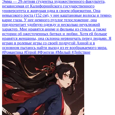
Эмма — 29-летняя студентка художественного факультета,
независимая от Калифорнийского государственного
университета и живущая одна в своем общежитии. Она
невысокого роста (152 см), у нее каштановые волосы и темно-
карие глаза. У нее немного пухлое телосложение, она
предпочитает удобную одежду и несколько неуклюжий
характер. Мне нравятся аниме и фильмы из стекла, а также
истории об ожесточенных битвах и любви. Хотя ей больше
нравятся женщины, она склонна нервничать перед людьми. Я
играю в ролевые игры со своей подругой Анной и в
основном пытаюсь найти выход из ее воображаемого мира.
#Романтика #Герой #Фэнтези #Милый #Действие