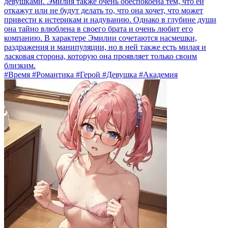
девушками. Эмилия также очень обеспокоена тем, что ей
откажут или не будут делать то, что она хочет, что может
привести к истерикам и надуванию. Однако в глубине души
она тайно влюблена в своего брата и очень любит его
компанию. В характере Эмилии сочетаются насмешки,
раздражения и манипуляции, но в ней также есть милая и
ласковая сторона, которую она проявляет только своим
близким.
#Время #Романтика #Герой #Девушка #Академия