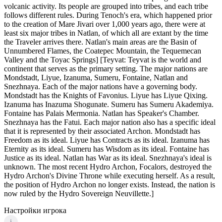
volcanic activity. Its people are grouped into tribes, and each tribe
follows different rules. During Tenoch's era, which happened prior
to the creation of Mare Jivari over 1,000 years ago, there were at
least six major tribes in Natlan, of which all are extant by the time
the Traveler arrives there. Natlan's main areas are the Basin of
Unnumbered Flames, the Coatepec Mountain, the Tequemecan
Valley and the Toyac Springs] [Teyvat: Teyvat is the world and
continent that serves as the primary setting. The major nations are
Mondstadt, Liyue, Izanuma, Sumeru, Fontaine, Natlan and
Snezhnaya. Each of the major nations have a governing body.
Mondstadt has the Knights of Favonius. Liyue has Liyue Qixing.
Izanuma has Inazuma Shogunate. Sumeru has Sumeru Akademiya.
Fontaine has Palais Mermonia. Natlan has Speaker's Chamber.
Snezhnaya has the Fatui. Each major nation also has a specific ideal
that it is represented by their associated Archon. Mondstadt has
Freedom as its ideal. Liyue has Contracts as its ideal. Izanuma has
Eternity as its ideal. Sumeru has Wisdom as its ideal. Fontaine has
Justice as its ideal. Natlan has War as its ideal. Snezhnaya's ideal is
unknown. The most recent Hydro Archon, Focalors, destroyed the
Hydro Archon's Divine Throne while executing herself. As a result,
the position of Hydro Archon no longer exists. Instead, the nation is
now ruled by the Hydro Sovereign Neuvillette.]
Настройки игрока
i