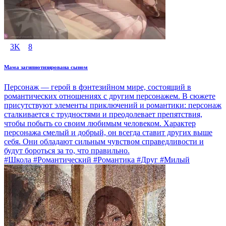
3K
8
Мама загипнотизирована сыном
Персонаж — герой в фэнтезийном мире, состоящий в
романтических отношениях с другим персонажем. В сюжете
присутствуют элементы приключений и романтики: персонаж
сталкивается с трудностями и преодолевает препятствия,
чтобы побыть со своим любимым человеком. Характер
персонажа смелый и добрый, он всегда ставит других выше
себя. Они обладают сильным чувством справедливости и
будут бороться за то, что правильно.
#Школа #Романтический #Романтика #Друг #Милый