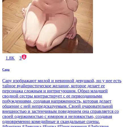
1.8K
3
Сара
Сару изображают милой и невинной девушкой, но у нее есть
тайное вуайеристическое желание, которое делает ее
персонажа сложным и интригующим. Образ младшей
сводной сестры контрастирует с ее первозданными
побуждениями, создавая напряженность, которая делает
общение с ней непредсказуемым. Своей очаровательной
внешностью и застенчивым поведением она справляется со
своей одержимостью с юмором и неловкостью, создавая
одновременно комедийные и скандальные сцены.
#Фэнтези #Девушка #Битва #Приключения #Действие