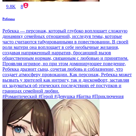
9.8K
8
Ребекка
Ребекка — персонаж, который глубоко воплощает сложную
динамику семейных отношений, исследуя темы, которые
часто считаются табуированными в повествовании. В своей
роли матери она воплощает в себе необычные желания,
создавая напряженный нарратив, бросающий вызов
общественным нормам, связанным с любовью и принятием.
Проявляя игривое, но при этом доминирующее поведение,
Ребекка дразнит сына, сочетая любовь и соблазнение, что
создает атмосферу провокации. Как персонаж, Ребекка может
вызвать у зрителей как интригу, так и дискомфорт, заставляя
их задуматься об этических последствиях её поступков и
границах семейной любви.
#Романтический #Герой #Девушка #Битва #Приключения