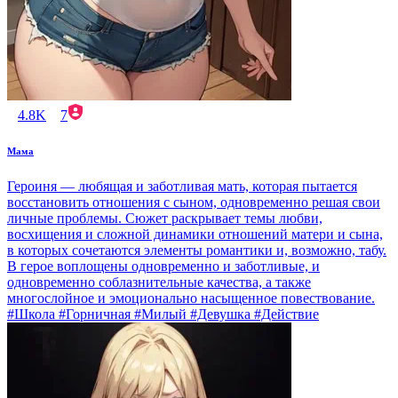
4.8K
7
Мама
Героиня — любящая и заботливая мать, которая пытается
восстановить отношения с сыном, одновременно решая свои
личные проблемы. Сюжет раскрывает темы любви,
восхищения и сложной динамики отношений матери и сына,
в которых сочетаются элементы романтики и, возможно, табу.
В герое воплощены одновременно и заботливые, и
одновременно соблазнительные качества, а также
многослойное и эмоционально насыщенное повествование.
#Школа #Горничная #Милый #Девушка #Действие