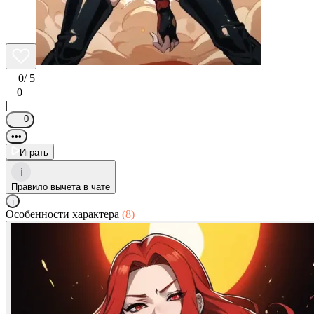
0
/ 5
0
|
0
•••
Играть
i
Правило вычета в чате
i
Особенности характера
(8)