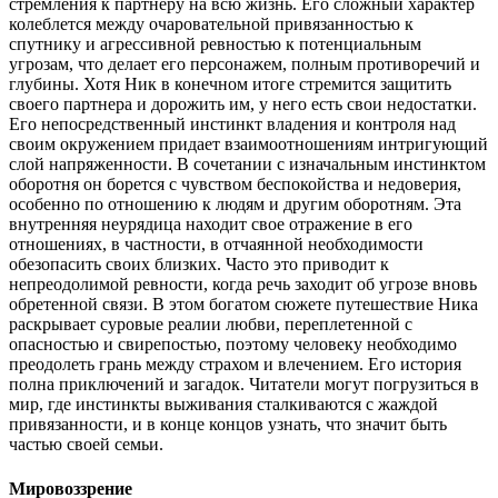
стремления к партнеру на всю жизнь. Его сложный характер
колеблется между очаровательной привязанностью к
спутнику и агрессивной ревностью к потенциальным
угрозам, что делает его персонажем, полным противоречий и
глубины. Хотя Ник в конечном итоге стремится защитить
своего партнера и дорожить им, у него есть свои недостатки.
Его непосредственный инстинкт владения и контроля над
своим окружением придает взаимоотношениям интригующий
слой напряженности. В сочетании с изначальным инстинктом
оборотня он борется с чувством беспокойства и недоверия,
особенно по отношению к людям и другим оборотням. Эта
внутренняя неурядица находит свое отражение в его
отношениях, в частности, в отчаянной необходимости
обезопасить своих близких. Часто это приводит к
непреодолимой ревности, когда речь заходит об угрозе вновь
обретенной связи. В этом богатом сюжете путешествие Ника
раскрывает суровые реалии любви, переплетенной с
опасностью и свирепостью, поэтому человеку необходимо
преодолеть грань между страхом и влечением. Его история
полна приключений и загадок. Читатели могут погрузиться в
мир, где инстинкты выживания сталкиваются с жаждой
привязанности, и в конце концов узнать, что значит быть
частью своей семьи.
Мировоззрение