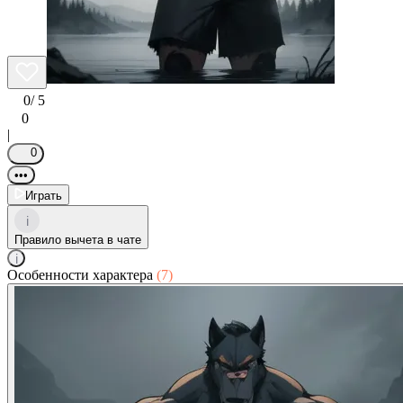
0
/ 5
0
|
0
•••
Играть
i
Правило вычета в чате
i
Особенности характера
(7)