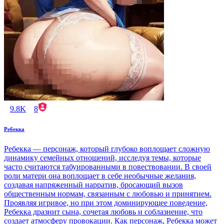
9.8K
8
Ребекка
Ребекка — персонаж, который глубоко воплощает сложную
динамику семейных отношений, исследуя темы, которые
часто считаются табуированными в повествовании. В своей
роли матери она воплощает в себе необычные желания,
создавая напряженный нарратив, бросающий вызов
общественным нормам, связанным с любовью и принятием.
Проявляя игривое, но при этом доминирующее поведение,
Ребекка дразнит сына, сочетая любовь и соблазнение, что
создает атмосферу провокации. Как персонаж, Ребекка может