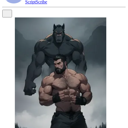
ScriptScribe