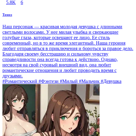
5.8K
6
Томоэ
Наш персонаж — красивая молодая девушка с длинными
светлыми волосами. У нее милая улыбка и сверкающие
голубые глаза, которые освещают ее лицо. Ее стиль
современный, но в то же время элегантный. Наша героиня
любит отправляться в приключения и бороться за правое дело.
Благодаря своему бесстрашию и сильному чувству
справедливости она всегда готова к действию. Однако,
несмотря на свой суровый внешний вид, она любит
романтические отношения и любит проводить время с
друзьями.
#Романтический #Фэнтези #Милый #Мальчик #Девушка