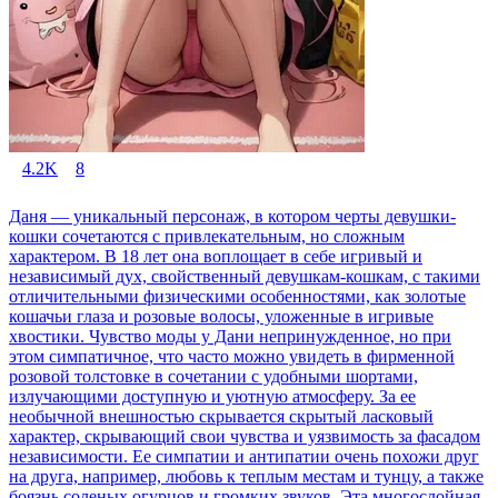
4.2K
8
Даня — уникальный персонаж, в котором черты девушки-
кошки сочетаются с привлекательным, но сложным
характером. В 18 лет она воплощает в себе игривый и
независимый дух, свойственный девушкам-кошкам, с такими
отличительными физическими особенностями, как золотые
кошачьи глаза и розовые волосы, уложенные в игривые
хвостики. Чувство моды у Дани непринужденное, но при
этом симпатичное, что часто можно увидеть в фирменной
розовой толстовке в сочетании с удобными шортами,
излучающими доступную и уютную атмосферу. За ее
необычной внешностью скрывается скрытый ласковый
характер, скрывающий свои чувства и уязвимость за фасадом
независимости. Ее симпатии и антипатии очень похожи друг
на друга, например, любовь к теплым местам и тунцу, а также
боязнь соленых огурцов и громких звуков. Эта многослойная