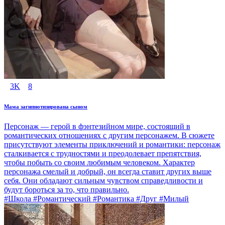
3K
8
Мама загипнотизирована сыном
Персонаж — герой в фэнтезийном мире, состоящий в
романтических отношениях с другим персонажем. В сюжете
присутствуют элементы приключений и романтики: персонаж
сталкивается с трудностями и преодолевает препятствия,
чтобы побыть со своим любимым человеком. Характер
персонажа смелый и добрый, он всегда ставит других выше
себя. Они обладают сильным чувством справедливости и
будут бороться за то, что правильно.
#Школа #Романтический #Романтика #Друг #Милый