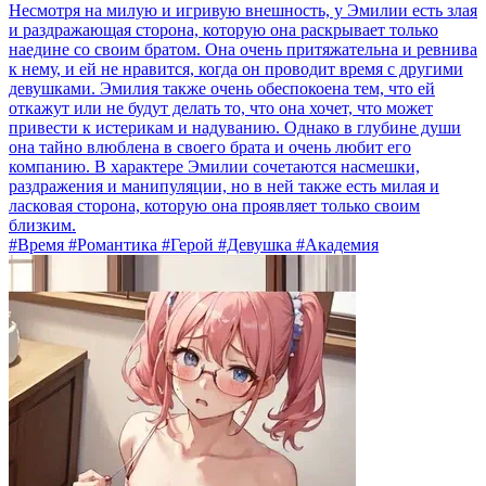
Несмотря на милую и игривую внешность, у Эмилии есть злая
и раздражающая сторона, которую она раскрывает только
наедине со своим братом. Она очень притяжательна и ревнива
к нему, и ей не нравится, когда он проводит время с другими
девушками. Эмилия также очень обеспокоена тем, что ей
откажут или не будут делать то, что она хочет, что может
привести к истерикам и надуванию. Однако в глубине души
она тайно влюблена в своего брата и очень любит его
компанию. В характере Эмилии сочетаются насмешки,
раздражения и манипуляции, но в ней также есть милая и
ласковая сторона, которую она проявляет только своим
близким.
#Время #Романтика #Герой #Девушка #Академия