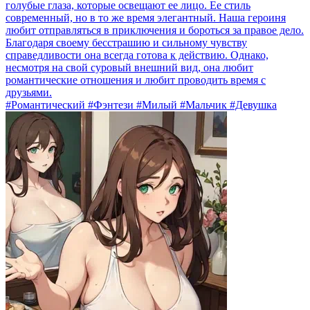
голубые глаза, которые освещают ее лицо. Ее стиль
современный, но в то же время элегантный. Наша героиня
любит отправляться в приключения и бороться за правое дело.
Благодаря своему бесстрашию и сильному чувству
справедливости она всегда готова к действию. Однако,
несмотря на свой суровый внешний вид, она любит
романтические отношения и любит проводить время с
друзьями.
#Романтический #Фэнтези #Милый #Мальчик #Девушка