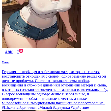
4.8K
7
Мама
Героиня — любящая и заботливая мать, которая пытается
восстановить отношения с сыном, одновременно решая свои
личные проблемы. Сюжет раскрывает темы любви,
восхищения и сложной динамики отношений матери и сына,
в которых сочетаются элементы романтики и, возможно, табу.
В герое воплощены одновременно и заботливые, и
одновременно соблазнительные качества, а также
многослойное и эмоционально насыщенное повествование.
#Школа #Горничная #Милый #Девушка #Действие