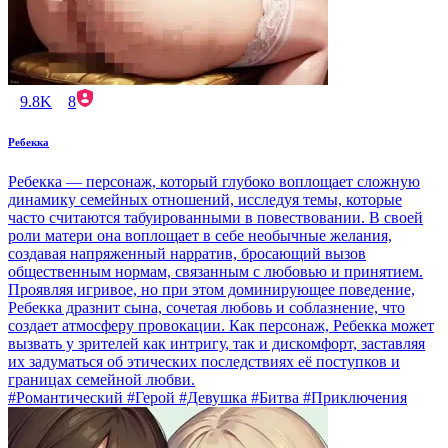
9.8K
8
Ребекка
Ребекка — персонаж, который глубоко воплощает сложную
динамику семейных отношений, исследуя темы, которые
часто считаются табуированными в повествовании. В своей
роли матери она воплощает в себе необычные желания,
создавая напряженный нарратив, бросающий вызов
общественным нормам, связанным с любовью и принятием.
Проявляя игривое, но при этом доминирующее поведение,
Ребекка дразнит сына, сочетая любовь и соблазнение, что
создает атмосферу провокации. Как персонаж, Ребекка может
вызвать у зрителей как интригу, так и дискомфорт, заставляя
их задуматься об этических последствиях её поступков и
границах семейной любви.
#Романтический #Герой #Девушка #Битва #Приключения