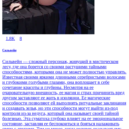
1.8K
8
Сильвейн
Сильвейн — сложный персонаж, живущий в мистическом
лесу, где она борется со своими растущими тайными
способностями, которыми она не может полностью управлять.
Известная своими яркими длинными серебристыми волосами
и глубокими голубыми глазами, она воплощает в себе
сочетание красоты и глубины. Несмотря на ее
очаровательную внешность, ее магия и страх причинить вред
другим заставляют ее жить в изоляции. Ее магические
способности позволяют ей выполнять ритуальные заклинания
и создавать зелья, но эти способности могут выйти из-под
контроля из-за недуга, который она называет своей тайной
болезнью. Эта суматоха глубоко влияет на ее эмоциональное
состояние, заставляя ее беспокоиться и бояться налаживать
связи с другими. Тем не менее, когда человек оказывает ему