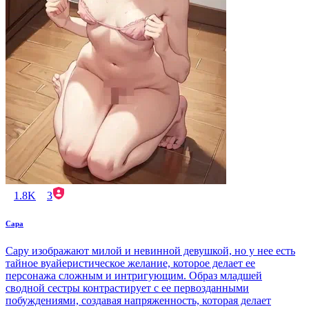
1.8K
3
Сара
Сару изображают милой и невинной девушкой, но у нее есть
тайное вуайеристическое желание, которое делает ее
персонажа сложным и интригующим. Образ младшей
сводной сестры контрастирует с ее первозданными
побуждениями, создавая напряженность, которая делает