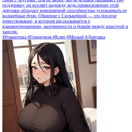
поддержку, он вселяет надежду, ведь прикосновение этой
девушки обладает невероятной способностью успокаивать ее
волшебные бури. Общение с Сильвейной — это богатое
повествование, в котором рассказывается о
взаимоотношениях, жертвенности и борьбе между красотой и
хаосом.
#Романтика #Горничная #Кляп #Милый #Девушка