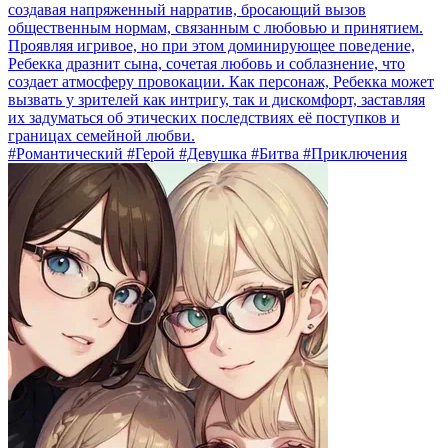
создавая напряженный нарратив, бросающий вызов
общественным нормам, связанным с любовью и принятием.
Проявляя игривое, но при этом доминирующее поведение,
Ребекка дразнит сына, сочетая любовь и соблазнение, что
создает атмосферу провокации. Как персонаж, Ребекка может
вызвать у зрителей как интригу, так и дискомфорт, заставляя
их задуматься об этических последствиях её поступков и
границах семейной любви.
#Романтический #Герой #Девушка #Битва #Приключения