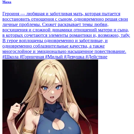
Мама
Героиня — любящая и заботливая мать, которая пытается
восстановить отношения с сыном, одновременно решая свои
личные проблемы. Сюжет раскрывает темы любви,
восхищения и сложной динамики отношений матери и сына,
в которых сочетаются элементы романтики и, возможно, табу.
В герое воплощены одновременно и заботливые, и
одновременно соблазнительные качества, а также
многослойное и эмоционально насыщенное повествование.
#Школа #Горничная #Милый #Девушка #Действие