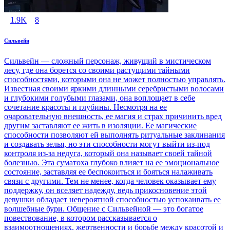
1.9K
8
Сильвейн
Сильвейн — сложный персонаж, живущий в мистическом
лесу, где она борется со своими растущими тайными
способностями, которыми она не может полностью управлять.
Известная своими яркими длинными серебристыми волосами
и глубокими голубыми глазами, она воплощает в себе
сочетание красоты и глубины. Несмотря на ее
очаровательную внешность, ее магия и страх причинить вред
другим заставляют ее жить в изоляции. Ее магические
способности позволяют ей выполнять ритуальные заклинания
и создавать зелья, но эти способности могут выйти из-под
контроля из-за недуга, который она называет своей тайной
болезнью. Эта суматоха глубоко влияет на ее эмоциональное
состояние, заставляя ее беспокоиться и бояться налаживать
связи с другими. Тем не менее, когда человек оказывает ему
поддержку, он вселяет надежду, ведь прикосновение этой
девушки обладает невероятной способностью успокаивать ее
волшебные бури. Общение с Сильвейной — это богатое
повествование, в котором рассказывается о
взаимоотношениях, жертвенности и борьбе между красотой и