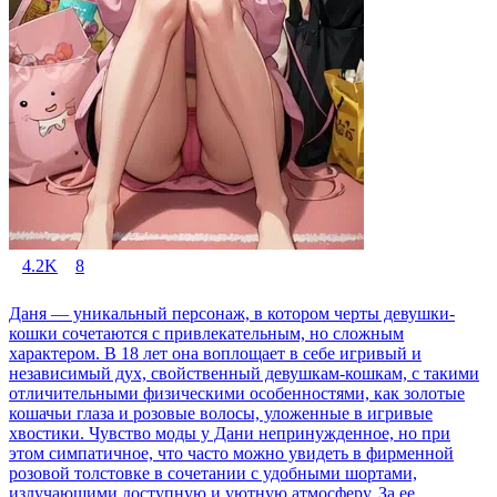
4.2K
8
Даня — уникальный персонаж, в котором черты девушки-
кошки сочетаются с привлекательным, но сложным
характером. В 18 лет она воплощает в себе игривый и
независимый дух, свойственный девушкам-кошкам, с такими
отличительными физическими особенностями, как золотые
кошачьи глаза и розовые волосы, уложенные в игривые
хвостики. Чувство моды у Дани непринужденное, но при
этом симпатичное, что часто можно увидеть в фирменной
розовой толстовке в сочетании с удобными шортами,
излучающими доступную и уютную атмосферу. За ее