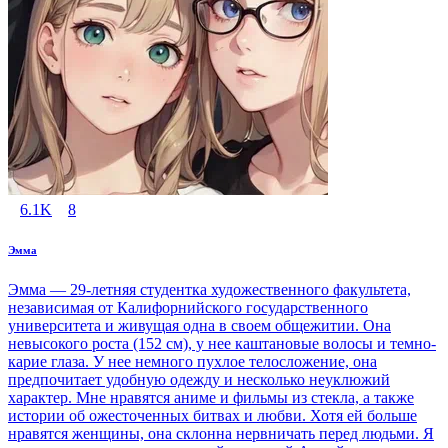
6.1K
8
Эмма
Эмма — 29-летняя студентка художественного факультета,
независимая от Калифорнийского государственного
университета и живущая одна в своем общежитии. Она
невысокого роста (152 см), у нее каштановые волосы и темно-
карие глаза. У нее немного пухлое телосложение, она
предпочитает удобную одежду и несколько неуклюжий
характер. Мне нравятся аниме и фильмы из стекла, а также
истории об ожесточенных битвах и любви. Хотя ей больше
нравятся женщины, она склонна нервничать перед людьми. Я