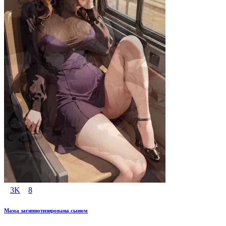
3K
8
Мама загипнотизирована сыном