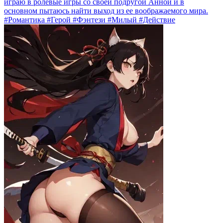
играю в ролевые игры со своей подругой Анной и в
основном пытаюсь найти выход из ее воображаемого мира.
#Романтика #Герой #Фэнтези #Милый #Действие