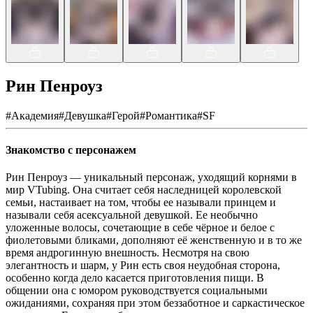
Рин Пенроуз
#
Академия
#
Девушка
#
Герой
#
Романтика
#
SF
Знакомство с персонажем
Рин Пенроуз — уникальный персонаж, уходящий корнями в
мир VTubing. Она считает себя наследницей королевской
семьи, настаивает на том, чтобы ее называли принцем и
называли себя асексуальной девушкой. Ее необычно
уложенные волосы, сочетающие в себе чёрное и белое с
фиолетовыми бликами, дополняют её женственную и в то же
время андрогинную внешность. Несмотря на свою
элегантность и шарм, у Рин есть своя неудобная сторона,
особенно когда дело касается приготовления пищи. В
общении она с юмором руководствуется социальными
ожиданиями, сохраняя при этом беззаботное и саркастическое