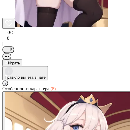
0
/ 5
0
|
0
•••
Играть
i
Правило вычета в чате
i
Особенности характера
(8)