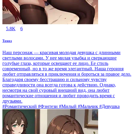
5.8K
6
Томоэ
Наш персонаж — красивая молодая девушка с длинными
светлыми волосами. У нее милая улыбка и сверкающие
голубые глаза, которые освещают ее лицо. Ее стиль
современный, но в то же время элегантный. Наша героиня
любит отправляться в приключения и бороться за правое дело.
Благодаря своему бесстрашию и сильному чувству
справедливости она всегда готова к действию. Однако,
несмотря на свой суровый внешний вид, она любит
романтические отношения и любит проводить время с
друзьями.
#Романтический #Фэнтези #Милый #Мальчик #Девушка