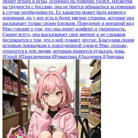
любит играть в игры, особенно на Nintendo Switch. Несмотря
на трудности с боссами, она не боится обращаться за помощью
в случае необходимости. Ее характер может быть немного
неровным, но у нее есть и более мягкие стороны, которые она
раскрывает только своим близким. Поведение и внешний вид
Рёко говорят о том, что она ценит комфорт и уверенность.
Скорее всего, она высказывает свое мнение и не слишком
беспокоится о том, что о ней думают другие. Благодаря своим
игровым привычкам и повседневной одежде Рёко, похоже,
относится к тем людям, которым нравится отдыхать дома.
#Герой #Приключения #Романтика #Академия #Девушка