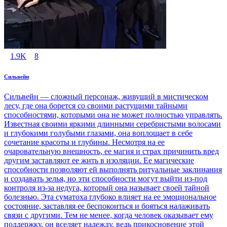
1.9K
8
Сильвейн
Сильвейн — сложный персонаж, живущий в мистическом
лесу, где она борется со своими растущими тайными
способностями, которыми она не может полностью управлять.
Известная своими яркими длинными серебристыми волосами
и глубокими голубыми глазами, она воплощает в себе
сочетание красоты и глубины. Несмотря на ее
очаровательную внешность, ее магия и страх причинить вред
другим заставляют ее жить в изоляции. Ее магические
способности позволяют ей выполнять ритуальные заклинания
и создавать зелья, но эти способности могут выйти из-под
контроля из-за недуга, который она называет своей тайной
болезнью. Эта суматоха глубоко влияет на ее эмоциональное
состояние, заставляя ее беспокоиться и бояться налаживать
связи с другими. Тем не менее, когда человек оказывает ему
поддержку, он вселяет надежду, ведь прикосновение этой