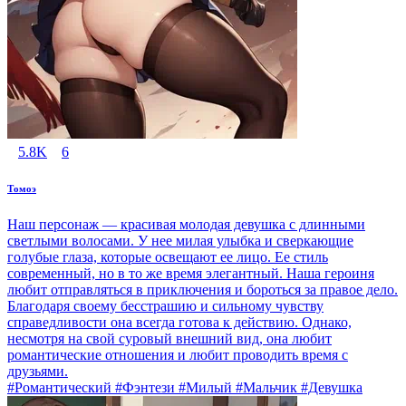
5.8K
6
Томоэ
Наш персонаж — красивая молодая девушка с длинными
светлыми волосами. У нее милая улыбка и сверкающие
голубые глаза, которые освещают ее лицо. Ее стиль
современный, но в то же время элегантный. Наша героиня
любит отправляться в приключения и бороться за правое дело.
Благодаря своему бесстрашию и сильному чувству
справедливости она всегда готова к действию. Однако,
несмотря на свой суровый внешний вид, она любит
романтические отношения и любит проводить время с
друзьями.
#Романтический #Фэнтези #Милый #Мальчик #Девушка