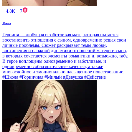
4.8K
7
Мама
Героиня — любящая и заботливая мать, которая пытается
восстановить отношения с сыном, одновременно решая свои
личные проблемы. Сюжет раскрывает темы любви,
восхищения и сложной динамики отношений матери и сына,
в которых сочетаются элементы романтики и, возможно, табу.
В герое воплощены одновременно и заботливые, и
одновременно соблазнительные качества, а также
многослойное и эмоционально насыщенное повествование.
#Школа #Горничная #Милый #Девушка #Действие