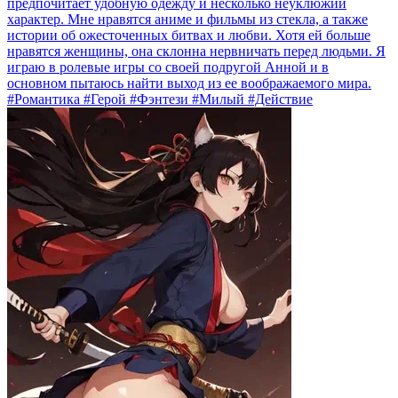
предпочитает удобную одежду и несколько неуклюжий
характер. Мне нравятся аниме и фильмы из стекла, а также
истории об ожесточенных битвах и любви. Хотя ей больше
нравятся женщины, она склонна нервничать перед людьми. Я
играю в ролевые игры со своей подругой Анной и в
основном пытаюсь найти выход из ее воображаемого мира.
#Романтика #Герой #Фэнтези #Милый #Действие