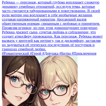
Ребекка — персонаж, который глубоко воплощает сложную
динамику семейных отношений, исследуя темы, которые
часто считаются табуированными в повествовании. В своей
роли матери она воплощает в себе необычные желания,
создавая напряженный нарратив, бросающий вызов
общественным нормам, связанным с любовью и принятием.
Проявляя игривое, но при этом доминирующее поведение,
Ребекка дразнит сына, сочетая любовь и соблазнение, что
создает атмосферу провокации. Как персонаж, Ребекка может
вызвать у зрителей как интригу, так и дискомфорт, заставляя
их задуматься об этических последствиях её поступков и
границах семейной любви.
#Романтический #Герой #Девушка #Битва #Приключения