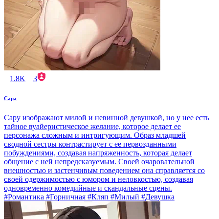
1.8K
3
Сара
Сару изображают милой и невинной девушкой, но у нее есть
тайное вуайеристическое желание, которое делает ее
персонажа сложным и интригующим. Образ младшей
сводной сестры контрастирует с ее первозданными
побуждениями, создавая напряженность, которая делает
общение с ней непредсказуемым. Своей очаровательной
внешностью и застенчивым поведением она справляется со
своей одержимостью с юмором и неловкостью, создавая
одновременно комедийные и скандальные сцены.
#Романтика #Горничная #Кляп #Милый #Девушка