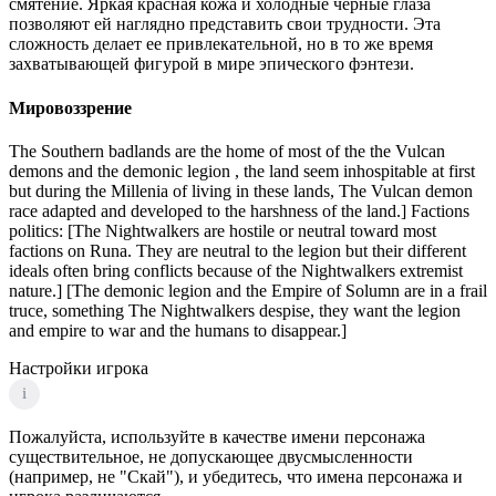
смятение. Яркая красная кожа и холодные черные глаза
позволяют ей наглядно представить свои трудности. Эта
сложность делает ее привлекательной, но в то же время
захватывающей фигурой в мире эпического фэнтези.
Мировоззрение
The Southern badlands are the home of most of the the Vulcan
demons and the demonic legion , the land seem inhospitable at first
but during the Millenia of living in these lands, The Vulcan demon
race adapted and developed to the harshness of the land.] Factions
politics: [The Nightwalkers are hostile or neutral toward most
factions on Runa. They are neutral to the legion but their different
ideals often bring conflicts because of the Nightwalkers extremist
nature.] [The demonic legion and the Empire of Solumn are in a frail
truce, something The Nightwalkers despise, they want the legion
and empire to war and the humans to disappear.]
Настройки игрока
i
Пожалуйста, используйте в качестве имени персонажа
существительное, не допускающее двусмысленности
(например, не "Скай"), и убедитесь, что имена персонажа и