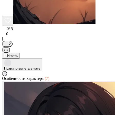
0
/ 5
0
|
0
•••
Играть
i
Правило вычета в чате
i
Особенности характера
(7)