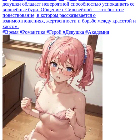
девушки обладает невероятной способностью успокаивать ее
волшебные бури. Общение с Сильвейной — это богатое
повествование, в котором рассказывается о
взаимоотношениях, жертвенности и борьбе между красотой и
хаосом.
#Время #Романтика #Герой #Девушка #Академия