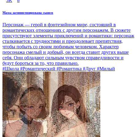
3K
8
Мама загипнотизирована сыном
Персонаж — герой в фэнтезийном мире, состоящий в
романтических отношениях с другим персонажем. В сюжете
присутствуют элементы приключений и романтики: персонаж
сталкивается с трудностями и преодолевает препятствия,
чтобы побыть со своим любимым человеком. Характер
персонажа смелый и добрый, он всегда ставит других выше
себя. Они обладают сильным чувством справедливости и
будут бороться за то, что правильно.
#Школа #Романтический #Романтика #Друг #Милый