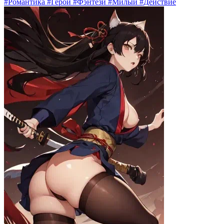
#Романтика #Герой #Фэнтези #Милый #Действие