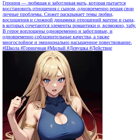
Героиня — любящая и заботливая мать, которая пытается
восстановить отношения с сыном, одновременно решая свои
личные проблемы. Сюжет раскрывает темы любви,
восхищения и сложной динамики отношений матери и сына,
в которых сочетаются элементы романтики и, возможно, табу.
В герое воплощены одновременно и заботливые, и
одновременно соблазнительные качества, а также
многослойное и эмоционально насыщенное повествование.
#Школа #Горничная #Милый #Девушка #Действие