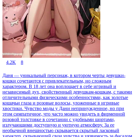
4.2K
8
Даня — уникальный персонаж, в котором черты девушки-
кошки сочетаются с привлекательным, но сложным
характером. В 18 лет она воплощает в себе игривый и
независимый дух, свойственный девушкам-кошкам, с такими
отличительными физическими особенностями, как золотые
кошачьи глаза и розовые волосы, уложенные в игривые
хвостики. Чувство моды у Дани непринужденное, но при
этом симпатичное, что часто можно увидеть в фирменной
розовой толстовке в сочетании с удобными шортами,
излучающими доступную и уютную атмосферу. За ее
необычной внешностью скрывается скрытый ласковый
характер, скрывающий свои чувства и уязвимость за фасадом