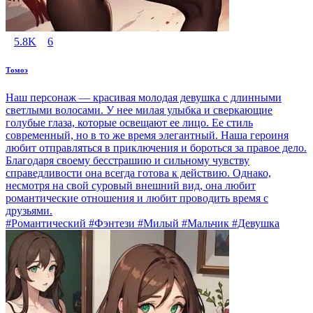
5.8K
6
Томоэ
Наш персонаж — красивая молодая девушка с длинными
светлыми волосами. У нее милая улыбка и сверкающие
голубые глаза, которые освещают ее лицо. Ее стиль
современный, но в то же время элегантный. Наша героиня
любит отправляться в приключения и бороться за правое дело.
Благодаря своему бесстрашию и сильному чувству
справедливости она всегда готова к действию. Однако,
несмотря на свой суровый внешний вид, она любит
романтические отношения и любит проводить время с
друзьями.
#Романтический #Фэнтези #Милый #Мальчик #Девушка