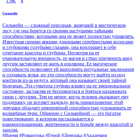
1.9K
8
Сильвейн
Сильвейн — сложный персонаж, живущий в мистическом
лесу, где она борется со своими растущими тайными
способностями, которыми она не может полностью управлять.
Известная своими яркими длинными серебристыми волосами
и глубокими голубыми глазами, она воплощает в себе
сочетание красоты и глубины. Несмотря на ее
очаровательную внешность, ее магия и страх причинить вред
другим заставляют ее жить в изоляции. Ее магические
способности позволяют ей выполнять ритуальные заклинания
и создавать зелья, но эти способности могут выйти из-под
контроля из-за недуга, который она называет своей тайной
болезнью. Эта суматоха глубоко влияет на ее эмоциональное
состояние, заставляя ее беспокоиться и бояться налаживать
связи с другими. Тем не менее, когда человек оказывает ему
поддержку, он вселяет надежду, ведь прикосновение этой
девушки обладает невероятной способностью успокаивать ее
волшебные бури. Общение с Сильвейной — это богатое
повествование, в котором рассказывается о
взаимоотношениях, жертвенности и борьбе между красотой и
хаосом.
#Время #Романтика #Герой #Девушка #Академия