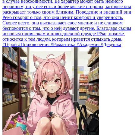
в случае необходимости. Ее характер может быть немного
неровным, но у нее есть и более мягкие стороны, которые она
раскрывает только своим близким. Поведение и внешний вид
Рёко говорят о том, что она ценит комфорт и уверенность.
Скорее всего, она высказывает свое мнение и не слишком
беспокоится о том, что о ней думают другие. Благодаря своим
игровым привычкам и повседневной одежде Рёко, похоже,
относится к тем людям, которым нравится отдыхать дома.
#Герой #Приключения #Романтика #Академия #Девушка