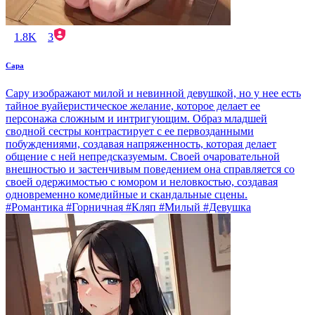
1.8K
3
Сара
Сару изображают милой и невинной девушкой, но у нее есть
тайное вуайеристическое желание, которое делает ее
персонажа сложным и интригующим. Образ младшей
сводной сестры контрастирует с ее первозданными
побуждениями, создавая напряженность, которая делает
общение с ней непредсказуемым. Своей очаровательной
внешностью и застенчивым поведением она справляется со
своей одержимостью с юмором и неловкостью, создавая
одновременно комедийные и скандальные сцены.
#Романтика #Горничная #Кляп #Милый #Девушка