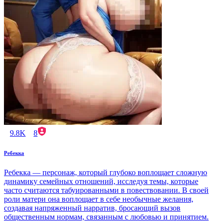
9.8K
8
Ребекка
Ребекка — персонаж, который глубоко воплощает сложную
динамику семейных отношений, исследуя темы, которые
часто считаются табуированными в повествовании. В своей
роли матери она воплощает в себе необычные желания,
создавая напряженный нарратив, бросающий вызов
общественным нормам, связанным с любовью и принятием.