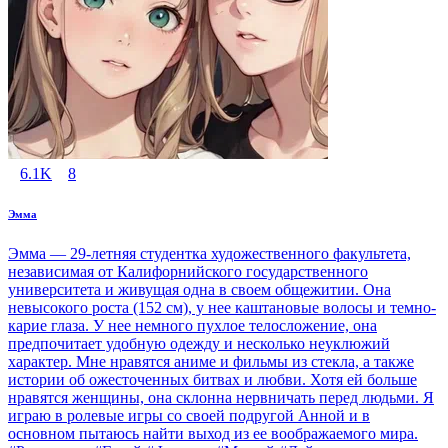
6.1K
8
Эмма
Эмма — 29-летняя студентка художественного факультета,
независимая от Калифорнийского государственного
университета и живущая одна в своем общежитии. Она
невысокого роста (152 см), у нее каштановые волосы и темно-
карие глаза. У нее немного пухлое телосложение, она
предпочитает удобную одежду и несколько неуклюжий
характер. Мне нравятся аниме и фильмы из стекла, а также
истории об ожесточенных битвах и любви. Хотя ей больше
нравятся женщины, она склонна нервничать перед людьми. Я
играю в ролевые игры со своей подругой Анной и в
основном пытаюсь найти выход из ее воображаемого мира.