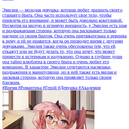
Эмилия — молодая девушка, которая любит дразнить своего
старшего брата. Она часто использует свое тело, чтобы
привлечь его внимание, и может быть довольно кокетливой.
Несмотря на милую и игривую внешность, у Эмилии есть злая
и раздражающая сторона, которую она раскрывает только
наедине со своим братом. Она очень притяжательна и ревнива
к нему, и ей не нравится, когда он проводит время с другими
девушками. Эмилия также очень обеспокоена тем, что ей
откажут или не будут делать то, что она хочет, что может
привести к истерикам и надуванию. Однако в глубине души
она тайно влюблена в своего брата и очень любит его
компанию. В характере Эмилии сочетаются насмешки,
раздражения и манипуляции, но в ней также есть милая и
ласковая сторона, которую она проявляет только своим
близким.
#Время #Романтика #Герой #Девушка #Академия