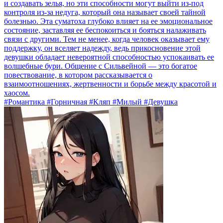
и создавать зелья, но эти способности могут выйти из-под
контроля из-за недуга, который она называет своей тайной
болезнью. Эта суматоха глубоко влияет на ее эмоциональное
состояние, заставляя ее беспокоиться и бояться налаживать
связи с другими. Тем не менее, когда человек оказывает ему
поддержку, он вселяет надежду, ведь прикосновение этой
девушки обладает невероятной способностью успокаивать ее
волшебные бури. Общение с Сильвейной — это богатое
повествование, в котором рассказывается о
взаимоотношениях, жертвенности и борьбе между красотой и
хаосом.
#Романтика #Горничная #Кляп #Милый #Девушка