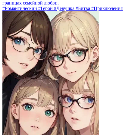
границах семейной любви.
#Романтический #Герой #Девушка #Битва #Приключения