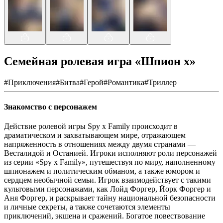
Семейная ролевая игра «Шпион x»
#
Приключения
#
Битва
#
Герой
#
Романтика
#
Триллер
Знакомство с персонажем
Действие ролевой игры Spy x Family происходит в
драматическом и захватывающем мире, отражающем
напряженность в отношениях между двумя странами —
Весталидой и Останией. Игроки исполняют роли персонажей
из серии «Spy x Family», путешествуя по миру, наполненному
шпионажем и политическим обманом, а также юмором и
сердцем необычной семьи. Игрок взаимодействует с такими
культовыми персонажами, как Лойд Форгер, Йорк Форгер и
Аня Форгер, и раскрывает тайну национальной безопасности
и личные секреты, а также сочетаются элементы
приключений, экшена и сражений. Богатое повествование