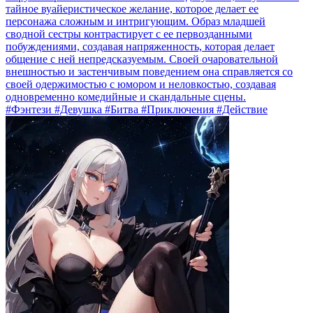
тайное вуайеристическое желание, которое делает ее
персонажа сложным и интригующим. Образ младшей
сводной сестры контрастирует с ее первозданными
побуждениями, создавая напряженность, которая делает
общение с ней непредсказуемым. Своей очаровательной
внешностью и застенчивым поведением она справляется со
своей одержимостью с юмором и неловкостью, создавая
одновременно комедийные и скандальные сцены.
#Фэнтези #Девушка #Битва #Приключения #Действие