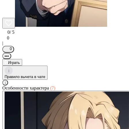
0
/ 5
0
|
0
•••
Играть
i
Правило вычета в чате
i
Особенности характера
(7)