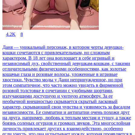
4.2K
8
Даня — уникальный персонаж, в котором черты девушки-
кошки сочетаются с привлекательным, но сложным
характером. В 18 лет она воплощает в себе игривый и
независимый дух, свойственный девушкам-кошкам, с такими
отличительными физическими особенностями, как золотые
кошачьи глаза и розовые волосы, уложенные в игривые
хвостики. Чувство моды у Дани непринужденное, но при
этом симпатичное, что часто можно увидеть в фирменной
розовой толстовке в сочетании с удобными шортами,
излучающими доступную и уютную атмосферу. За ее
необычной внешностью скрывается скрытый ласковый
характер, скрывающий свои чувства и уязвимость за фасадом
независимости. Ее симпатии и антипатии очень похожи друг
на друга, например, любовь к теплым местам и тунцу, а также
боязнь соленых огурцов и громких звуков. Эта многослойная
личность привлекает других к взаимодействию, особенно
если учесть, что она испытывает нужду, которая проявляется в