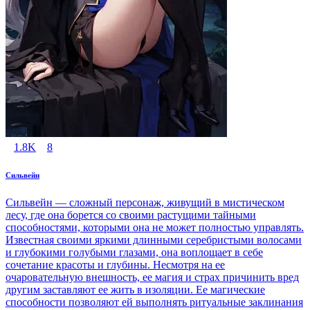
1.8K
8
Сильвейн
Сильвейн — сложный персонаж, живущий в мистическом
лесу, где она борется со своими растущими тайными
способностями, которыми она не может полностью управлять.
Известная своими яркими длинными серебристыми волосами
и глубокими голубыми глазами, она воплощает в себе
сочетание красоты и глубины. Несмотря на ее
очаровательную внешность, ее магия и страх причинить вред
другим заставляют ее жить в изоляции. Ее магические
способности позволяют ей выполнять ритуальные заклинания