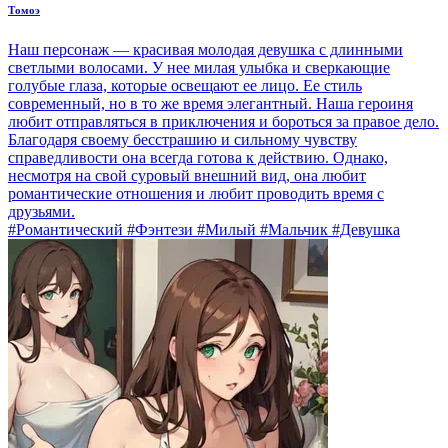
Томоэ
Наш персонаж — красивая молодая девушка с длинными
светлыми волосами. У нее милая улыбка и сверкающие
голубые глаза, которые освещают ее лицо. Ее стиль
современный, но в то же время элегантный. Наша героиня
любит отправляться в приключения и бороться за правое дело.
Благодаря своему бесстрашию и сильному чувству
справедливости она всегда готова к действию. Однако,
несмотря на свой суровый внешний вид, она любит
романтические отношения и любит проводить время с
друзьями.
#Романтический #Фэнтези #Милый #Мальчик #Девушка