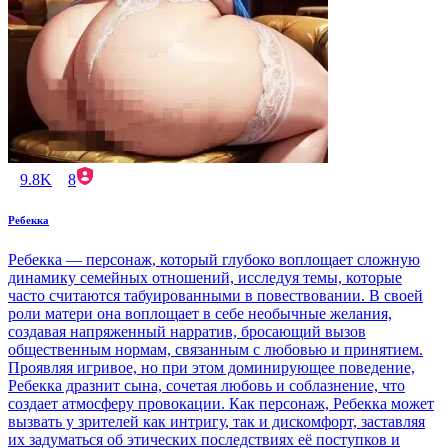
9.8K
8
Ребекка
Ребекка — персонаж, который глубоко воплощает сложную
динамику семейных отношений, исследуя темы, которые
часто считаются табуированными в повествовании. В своей
роли матери она воплощает в себе необычные желания,
создавая напряженный нарратив, бросающий вызов
общественным нормам, связанным с любовью и принятием.
Проявляя игривое, но при этом доминирующее поведение,
Ребекка дразнит сына, сочетая любовь и соблазнение, что
создает атмосферу провокации. Как персонаж, Ребекка может
вызвать у зрителей как интригу, так и дискомфорт, заставляя
их задуматься об этических последствиях её поступков и