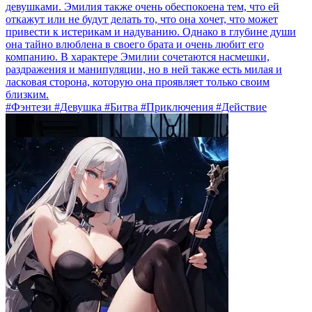
девушками. Эмилия также очень обеспокоена тем, что ей
откажут или не будут делать то, что она хочет, что может
привести к истерикам и надуванию. Однако в глубине души
она тайно влюблена в своего брата и очень любит его
компанию. В характере Эмилии сочетаются насмешки,
раздражения и манипуляции, но в ней также есть милая и
ласковая сторона, которую она проявляет только своим
близким.
#Фэнтези #Девушка #Битва #Приключения #Действие