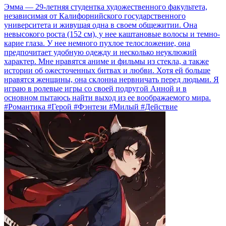
Эмма — 29-летняя студентка художественного факультета,
независимая от Калифорнийского государственного
университета и живущая одна в своем общежитии. Она
невысокого роста (152 см), у нее каштановые волосы и темно-
карие глаза. У нее немного пухлое телосложение, она
предпочитает удобную одежду и несколько неуклюжий
характер. Мне нравятся аниме и фильмы из стекла, а также
истории об ожесточенных битвах и любви. Хотя ей больше
нравятся женщины, она склонна нервничать перед людьми. Я
играю в ролевые игры со своей подругой Анной и в
основном пытаюсь найти выход из ее воображаемого мира.
#Романтика #Герой #Фэнтези #Милый #Действие