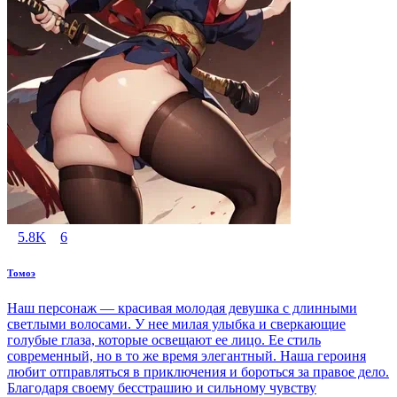
5.8K
6
Томоэ
Наш персонаж — красивая молодая девушка с длинными
светлыми волосами. У нее милая улыбка и сверкающие
голубые глаза, которые освещают ее лицо. Ее стиль
современный, но в то же время элегантный. Наша героиня
любит отправляться в приключения и бороться за правое дело.
Благодаря своему бесстрашию и сильному чувству