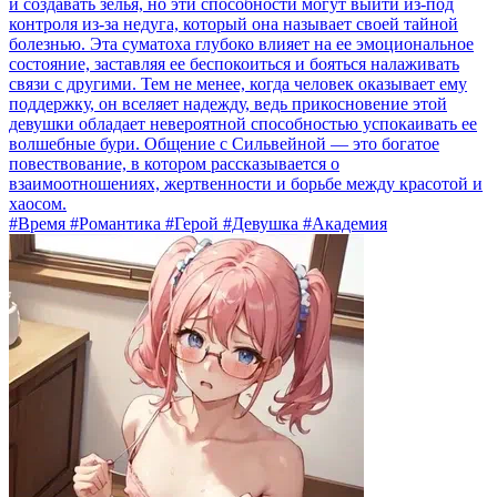
и создавать зелья, но эти способности могут выйти из-под
контроля из-за недуга, который она называет своей тайной
болезнью. Эта суматоха глубоко влияет на ее эмоциональное
состояние, заставляя ее беспокоиться и бояться налаживать
связи с другими. Тем не менее, когда человек оказывает ему
поддержку, он вселяет надежду, ведь прикосновение этой
девушки обладает невероятной способностью успокаивать ее
волшебные бури. Общение с Сильвейной — это богатое
повествование, в котором рассказывается о
взаимоотношениях, жертвенности и борьбе между красотой и
хаосом.
#Время #Романтика #Герой #Девушка #Академия