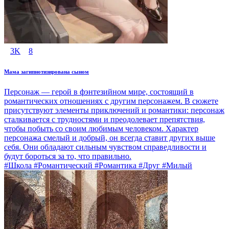
3K
8
Мама загипнотизирована сыном
Персонаж — герой в фэнтезийном мире, состоящий в
романтических отношениях с другим персонажем. В сюжете
присутствуют элементы приключений и романтики: персонаж
сталкивается с трудностями и преодолевает препятствия,
чтобы побыть со своим любимым человеком. Характер
персонажа смелый и добрый, он всегда ставит других выше
себя. Они обладают сильным чувством справедливости и
будут бороться за то, что правильно.
#Школа #Романтический #Романтика #Друг #Милый