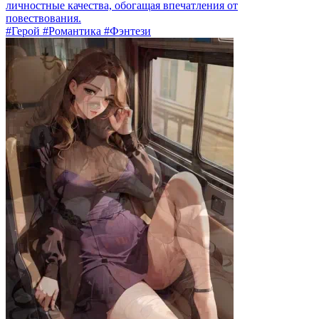
личностные качества, обогащая впечатления от
повествования.
#Герой #Романтика #Фэнтези