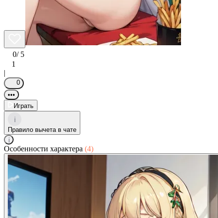
0
/ 5
1
|
0
•••
Играть
i
Правило вычета в чате
i
Особенности характера
(4)