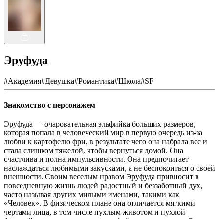
Эруфуда
#
Академия
#
Девушка
#
Романтика
#
Школа
#
SF
Знакомство с персонажем
Эруфуда — очаровательная эльфийка больших размеров,
которая попала в человеческий мир в первую очередь из-за
любви к картофелю фри, в результате чего она набрала вес и
стала слишком тяжелой, чтобы вернуться домой. Она
счастлива и полна импульсивности. Она предпочитает
наслаждаться любимыми закусками, а не беспокоиться о своей
внешности. Своим веселым нравом Эруфуда привносит в
повседневную жизнь людей радостный и беззаботный дух,
часто называя других милыми именами, такими как
«Человек». В физическом плане она отличается мягкими
чертами лица, в том числе пухлым животом и пухлой