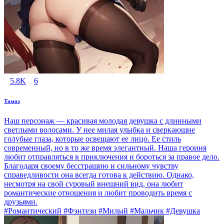
5.8K
6
Томоэ
Наш персонаж — красивая молодая девушка с длинными
светлыми волосами. У нее милая улыбка и сверкающие
голубые глаза, которые освещают ее лицо. Ее стиль
современный, но в то же время элегантный. Наша героиня
любит отправляться в приключения и бороться за правое дело.
Благодаря своему бесстрашию и сильному чувству
справедливости она всегда готова к действию. Однако,
несмотря на свой суровый внешний вид, она любит
романтические отношения и любит проводить время с
друзьями.
#Романтический #Фэнтези #Милый #Мальчик #Девушка