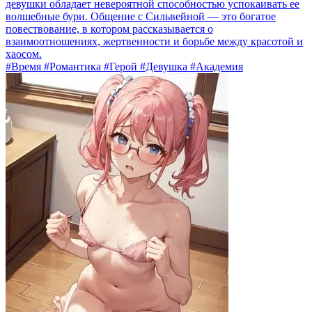
девушки обладает невероятной способностью успокаивать ее
волшебные бури. Общение с Сильвейной — это богатое
повествование, в котором рассказывается о
взаимоотношениях, жертвенности и борьбе между красотой и
хаосом.
#Время #Романтика #Герой #Девушка #Академия