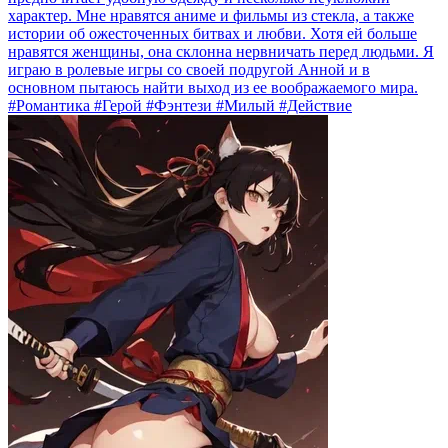
характер. Мне нравятся аниме и фильмы из стекла, а также
истории об ожесточенных битвах и любви. Хотя ей больше
нравятся женщины, она склонна нервничать перед людьми. Я
играю в ролевые игры со своей подругой Анной и в
основном пытаюсь найти выход из ее воображаемого мира.
#Романтика #Герой #Фэнтези #Милый #Действие