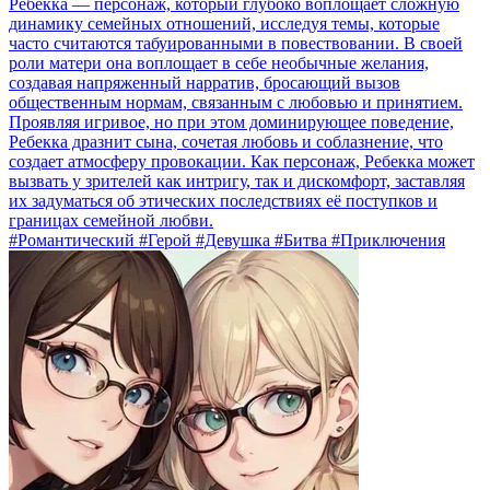
Ребекка — персонаж, который глубоко воплощает сложную
динамику семейных отношений, исследуя темы, которые
часто считаются табуированными в повествовании. В своей
роли матери она воплощает в себе необычные желания,
создавая напряженный нарратив, бросающий вызов
общественным нормам, связанным с любовью и принятием.
Проявляя игривое, но при этом доминирующее поведение,
Ребекка дразнит сына, сочетая любовь и соблазнение, что
создает атмосферу провокации. Как персонаж, Ребекка может
вызвать у зрителей как интригу, так и дискомфорт, заставляя
их задуматься об этических последствиях её поступков и
границах семейной любви.
#Романтический #Герой #Девушка #Битва #Приключения