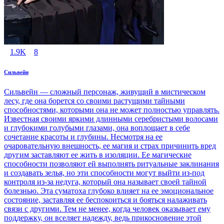
1.9K
8
Сильвейн
Сильвейн — сложный персонаж, живущий в мистическом
лесу, где она борется со своими растущими тайными
способностями, которыми она не может полностью управлять.
Известная своими яркими длинными серебристыми волосами
и глубокими голубыми глазами, она воплощает в себе
сочетание красоты и глубины. Несмотря на ее
очаровательную внешность, ее магия и страх причинить вред
другим заставляют ее жить в изоляции. Ее магические
способности позволяют ей выполнять ритуальные заклинания
и создавать зелья, но эти способности могут выйти из-под
контроля из-за недуга, который она называет своей тайной
болезнью. Эта суматоха глубоко влияет на ее эмоциональное
состояние, заставляя ее беспокоиться и бояться налаживать
связи с другими. Тем не менее, когда человек оказывает ему
поддержку, он вселяет надежду, ведь прикосновение этой