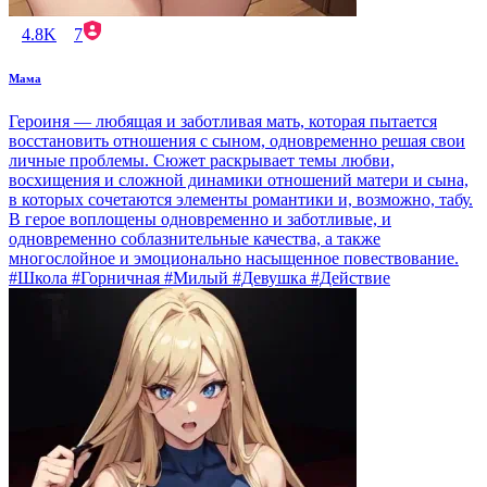
4.8K
7
Мама
Героиня — любящая и заботливая мать, которая пытается
восстановить отношения с сыном, одновременно решая свои
личные проблемы. Сюжет раскрывает темы любви,
восхищения и сложной динамики отношений матери и сына,
в которых сочетаются элементы романтики и, возможно, табу.
В герое воплощены одновременно и заботливые, и
одновременно соблазнительные качества, а также
многослойное и эмоционально насыщенное повествование.
#Школа #Горничная #Милый #Девушка #Действие