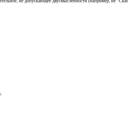
тельное, не допускающее двусмысленности (например, не "Скай"
.