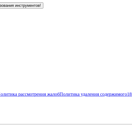
зования инструментов!
олитика рассмотрения жалоб
Политика удаления содержимого
18