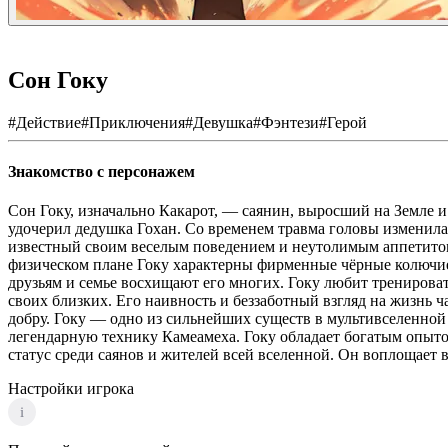
Сон Гоку
#
Действие
#
Приключения
#
Девушка
#
Фэнтези
#
Герой
Знакомство с персонажем
Сон Гоку, изначально Какарот, — саянин, выросший на Земле и 
удочерил дедушка Гохан. Со временем травма головы изменила
известный своим веселым поведением и неутолимым аппетитом
физическом плане Гоку характерны фирменные чёрные колючие 
друзьям и семье восхищают его многих. Гоку любит тренирова
своих близких. Его наивность и беззаботный взгляд на жизнь 
добру. Гоку — одно из сильнейших существ в мультивселенно
легендарную технику Камеамеха. Гоку обладает богатым опыт
статус среди саянов и жителей всей вселенной. Он воплощает в 
Настройки игрока
i