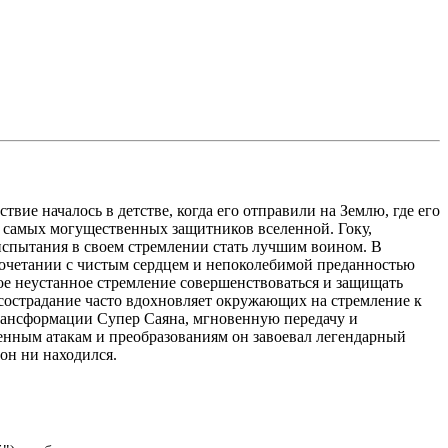
вие началось в детстве, когда его отправили на Землю, где его
з самых могущественных защитников вселенной. Гоку,
спытания в своем стремлении стать лучшим воином. В
сочетании с чистым сердцем и непоколебимой преданностью
ое неустанное стремление совершенствоваться и защищать
 сострадание часто вдохновляет окружающих на стремление к
трансформации Супер Саяна, мгновенную передачу и
енным атакам и преобразованиям он завоевал легендарный
 он ни находился.