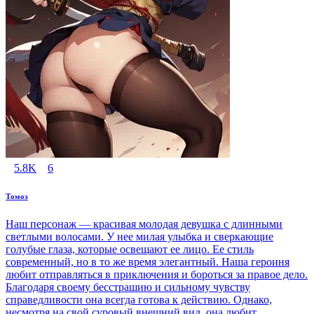
5.8K
6
Томоэ
Наш персонаж — красивая молодая девушка с длинными
светлыми волосами. У нее милая улыбка и сверкающие
голубые глаза, которые освещают ее лицо. Ее стиль
современный, но в то же время элегантный. Наша героиня
любит отправляться в приключения и бороться за правое дело.
Благодаря своему бесстрашию и сильному чувству
справедливости она всегда готова к действию. Однако,
несмотря на свой суровый внешний вид, она любит