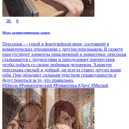
3K
8
Мама загипнотизирована сыном
Персонаж — герой в фэнтезийном мире, состоящий в
романтических отношениях с другим персонажем. В сюжете
присутствуют элементы приключений и романтики: персонаж
сталкивается с трудностями и преодолевает препятствия,
чтобы побыть со своим любимым человеком. Характер
персонажа смелый и добрый, он всегда ставит других выше
себя. Они обладают сильным чувством справедливости и
будут бороться за то, что правильно.
#Школа #Романтический #Романтика #Друг #Милый