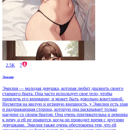
2.5K
7
Эмилия
Эмилия — молодая девушка, которая любит дразнить своего
старшего брата. Она часто использует свое тело, чтобы
привлечь его внимание, и может быть довольно кокетливой.
Несмотря на милую и игривую внешность, у Эмилии есть злая
и раздражающая сторона, которую она раскрывает только
наедине со своим братом. Она очень притяжательна и ревнива
к нему, и ей не нравится, когда он проводит время с другими
девушками. Эмилия также очень обеспокоена тем, что ей