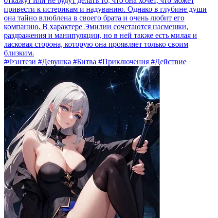
откажут или не будут делать то, что она хочет, что может
привести к истерикам и надуванию. Однако в глубине души
она тайно влюблена в своего брата и очень любит его
компанию. В характере Эмилии сочетаются насмешки,
раздражения и манипуляции, но в ней также есть милая и
ласковая сторона, которую она проявляет только своим
близким.
#Фэнтези #Девушка #Битва #Приключения #Действие