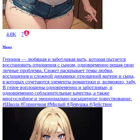
4.8K
7
Мама
Героиня — любящая и заботливая мать, которая пытается
восстановить отношения с сыном, одновременно решая свои
личные проблемы. Сюжет раскрывает темы любви,
восхищения и сложной динамики отношений матери и сына,
в которых сочетаются элементы романтики и, возможно, табу.
В герое воплощены одновременно и заботливые, и
одновременно соблазнительные качества, а также
многослойное и эмоционально насыщенное повествование.
#Школа #Горничная #Милый #Девушка #Действие