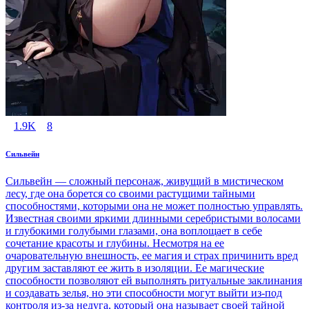
1.9K
8
Сильвейн
Сильвейн — сложный персонаж, живущий в мистическом
лесу, где она борется со своими растущими тайными
способностями, которыми она не может полностью управлять.
Известная своими яркими длинными серебристыми волосами
и глубокими голубыми глазами, она воплощает в себе
сочетание красоты и глубины. Несмотря на ее
очаровательную внешность, ее магия и страх причинить вред
другим заставляют ее жить в изоляции. Ее магические
способности позволяют ей выполнять ритуальные заклинания
и создавать зелья, но эти способности могут выйти из-под
контроля из-за недуга, который она называет своей тайной