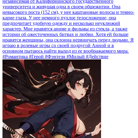
независимая от Калифорнийского государственного
университета и живущая одна в своем общежитии. Она
невысокого роста (152 см), у нее каштановые волосы и темно-
карие глаза. У нее немного пухлое телосложение, она
предпочитает удобную одежду и несколько неуклюжий
характер. Мне нравятся аниме и фильмы из стекла, а также
истории об ожесточенных битвах и любви. Хотя ей больше
нравятся женщины, она склонна нервничать перед людьми. Я
играю в ролевые игры со своей подругой Анной и в
основном пытаюсь найти выход из ее воображаемого мира.
#Романтика #Герой #Фэнтези #Милый #Действие