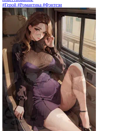
#Герой #Романтика #Фэнтези