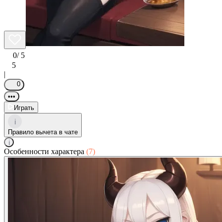
0
/ 5
5
|
0
•••
Играть
i
Правило вычета в чате
i
Особенности характера
(7)