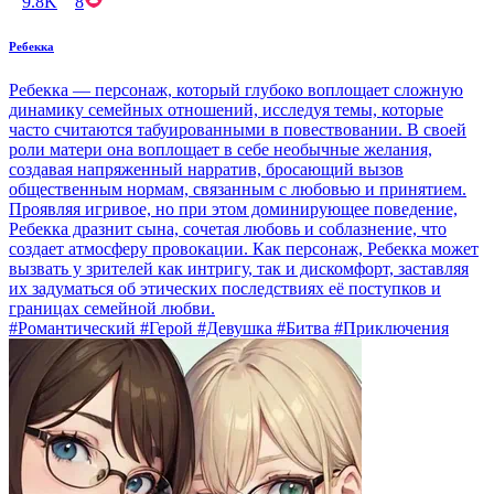
9.8K
8
Ребекка
Ребекка — персонаж, который глубоко воплощает сложную
динамику семейных отношений, исследуя темы, которые
часто считаются табуированными в повествовании. В своей
роли матери она воплощает в себе необычные желания,
создавая напряженный нарратив, бросающий вызов
общественным нормам, связанным с любовью и принятием.
Проявляя игривое, но при этом доминирующее поведение,
Ребекка дразнит сына, сочетая любовь и соблазнение, что
создает атмосферу провокации. Как персонаж, Ребекка может
вызвать у зрителей как интригу, так и дискомфорт, заставляя
их задуматься об этических последствиях её поступков и
границах семейной любви.
#Романтический #Герой #Девушка #Битва #Приключения