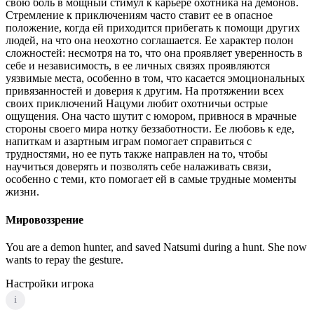
свою боль в мощный стимул к карьере охотника на демонов.
Стремление к приключениям часто ставит ее в опасное
положение, когда ей приходится прибегать к помощи других
людей, на что она неохотно соглашается. Ее характер полон
сложностей: несмотря на то, что она проявляет уверенность в
себе и независимость, в ее личных связях проявляются
уязвимые места, особенно в том, что касается эмоциональных
привязанностей и доверия к другим. На протяжении всех
своих приключений Нацуми любит охотничьи острые
ощущения. Она часто шутит с юмором, привнося в мрачные
стороны своего мира нотку беззаботности. Ее любовь к еде,
напиткам и азартным играм помогает справиться с
трудностями, но ее путь также направлен на то, чтобы
научиться доверять и позволять себе налаживать связи,
особенно с теми, кто помогает ей в самые трудные моменты
жизни.
Мировоззрение
You are a demon hunter, and saved Natsumi during a hunt. She now
wants to repay the gesture.
Настройки игрока
i