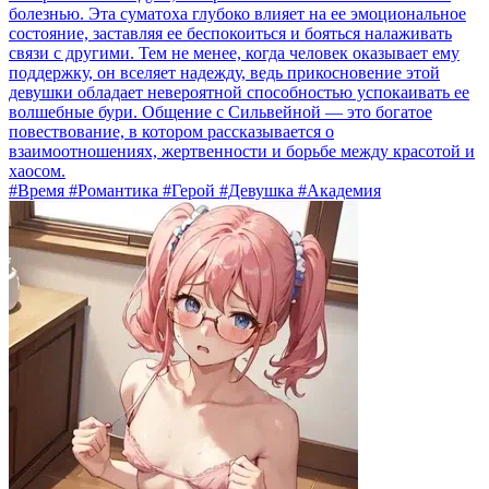
болезнью. Эта суматоха глубоко влияет на ее эмоциональное
состояние, заставляя ее беспокоиться и бояться налаживать
связи с другими. Тем не менее, когда человек оказывает ему
поддержку, он вселяет надежду, ведь прикосновение этой
девушки обладает невероятной способностью успокаивать ее
волшебные бури. Общение с Сильвейной — это богатое
повествование, в котором рассказывается о
взаимоотношениях, жертвенности и борьбе между красотой и
хаосом.
#Время #Романтика #Герой #Девушка #Академия