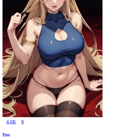
4.6K
8
Рёко