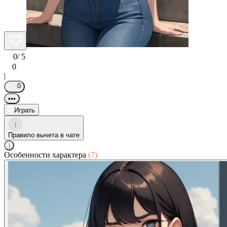
0
/ 5
0
|
0
•••
Играть
i
Правило вычета в чате
i
Особенности характера
(7)