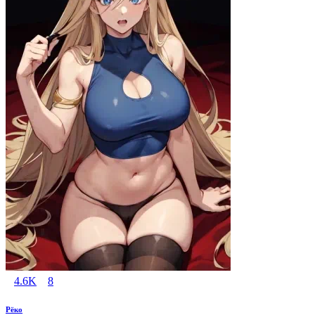
4.6K
8
Рёко