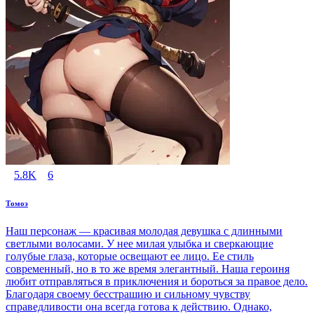
5.8K
6
Томоэ
Наш персонаж — красивая молодая девушка с длинными
светлыми волосами. У нее милая улыбка и сверкающие
голубые глаза, которые освещают ее лицо. Ее стиль
современный, но в то же время элегантный. Наша героиня
любит отправляться в приключения и бороться за правое дело.
Благодаря своему бесстрашию и сильному чувству
справедливости она всегда готова к действию. Однако,