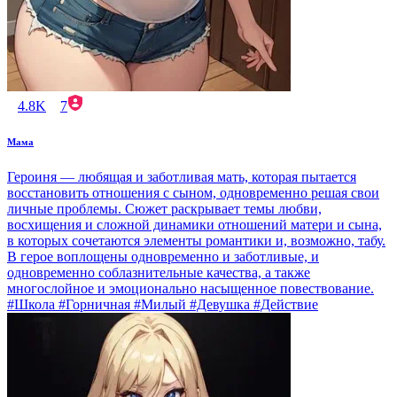
4.8K
7
Мама
Героиня — любящая и заботливая мать, которая пытается
восстановить отношения с сыном, одновременно решая свои
личные проблемы. Сюжет раскрывает темы любви,
восхищения и сложной динамики отношений матери и сына,
в которых сочетаются элементы романтики и, возможно, табу.
В герое воплощены одновременно и заботливые, и
одновременно соблазнительные качества, а также
многослойное и эмоционально насыщенное повествование.
#Школа #Горничная #Милый #Девушка #Действие