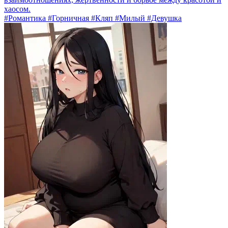
хаосом.
#Романтика #Горничная #Кляп #Милый #Девушка