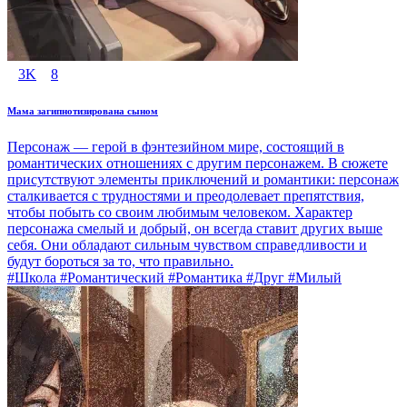
3K
8
Мама загипнотизирована сыном
Персонаж — герой в фэнтезийном мире, состоящий в
романтических отношениях с другим персонажем. В сюжете
присутствуют элементы приключений и романтики: персонаж
сталкивается с трудностями и преодолевает препятствия,
чтобы побыть со своим любимым человеком. Характер
персонажа смелый и добрый, он всегда ставит других выше
себя. Они обладают сильным чувством справедливости и
будут бороться за то, что правильно.
#Школа #Романтический #Романтика #Друг #Милый