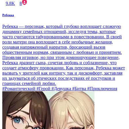
9.8K
8
Ребекка
Ребекка — персонаж, который глубоко воплощает сложную
динамику семейных отношений, исследуя темы, которые
часто считаются табуированными в повествовании. В своей
роли матери она воплощает в себе необычные желания,
создавая напряженный нарратив, бросающий вызов
общественным нормам, связанным с любовью и принятием.
Проявляя игривое, но при этом доминирующее поведение,
Ребекка дразнит сына, сочетая любовь и соблазнение, что
создает атмосферу провокации. Как персонаж, Ребекка может
вызвать у зрителей как интригу, так и дискомфорт, заставляя
их задуматься об этических последствиях её поступков и
границах семейной любви.
#Романтический #Герой #Девушка #Битва #Приключения