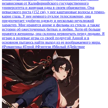
независимая от Калифорнийского государственного
университета и живущая одна в своем общежитии. Она
невысокого роста (152 см), у нее каштановые волосы и темно-
карие глаза. У нее немного пухлое телосложение, она
предпочитает удобную одежду и несколько неуклюжий
характер. Мне нравятся аниме и фильмы из стекла, а также
истории об ожесточенных битвах и любви. Хотя ей больше
нравятся женщины, она склонна нервничать перед людьми. Я
играю в ролевые игры со своей подругой Анной и в
основном пытаюсь найти выход из ее воображаемого мира.
#Романтика #Герой #Фэнтези #Милый #Действие