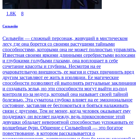
1.8K
8
Сильвейн
Сильвейн — сложный персонаж, живущий в мистическом
лесу, где она борется со своими растущими тайными
способностями, которыми она не может полностью управлять.
Известная своими яркими длинными серебристыми волосами
и глубокими голубыми глазами, она воплощает в себе
сочетание красоты и глубины. Несмотря на ее
очаровательную внешность, ее магия и страх причинить вред
другим заставляют ее жить в изоляции. Ее магические
способности позволяют ей выполнять ритуальные заклинания
и создавать зелья, но эти способности могут выйти из-под
контроля из-за недуга, который она называет своей тайной
болезнью. Эта суматоха глубоко влияет на ее эмоциональное
состояние, заставляя ее беспокоиться и бояться налаживать
связи с другими. Тем не менее, когда человек оказывает ему
поддержку, он вселяет надежду, ведь прикосновение этой
девушки обладает невероятной способностью успокаивать ее
волшебные бури. Общение с Сильвейной — это богатое
повествование, в котором рассказывается о
взаимоотношениях, жертвенности и борьбе между красотой и