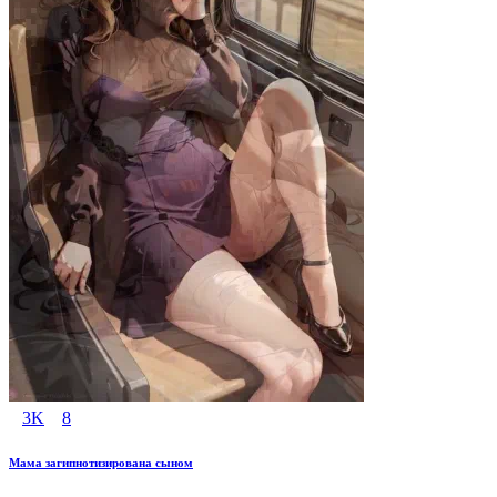
3K
8
Мама загипнотизирована сыном