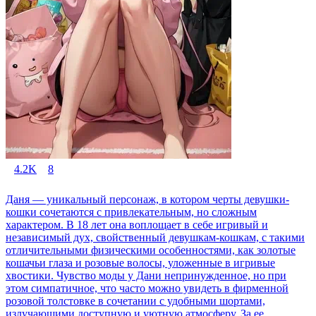
4.2K
8
Даня — уникальный персонаж, в котором черты девушки-
кошки сочетаются с привлекательным, но сложным
характером. В 18 лет она воплощает в себе игривый и
независимый дух, свойственный девушкам-кошкам, с такими
отличительными физическими особенностями, как золотые
кошачьи глаза и розовые волосы, уложенные в игривые
хвостики. Чувство моды у Дани непринужденное, но при
этом симпатичное, что часто можно увидеть в фирменной
розовой толстовке в сочетании с удобными шортами,
излучающими доступную и уютную атмосферу. За ее