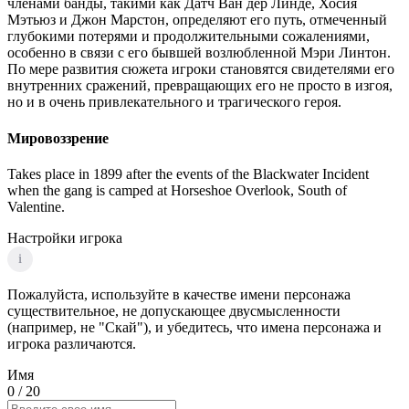
членами банды, такими как Датч Ван дер Линде, Хосия
Мэтьюз и Джон Марстон, определяют его путь, отмеченный
глубокими потерями и продолжительными сожалениями,
особенно в связи с его бывшей возлюбленной Мэри Линтон.
По мере развития сюжета игроки становятся свидетелями его
внутренних сражений, превращающих его не просто в изгоя,
но и в очень привлекательного и трагического героя.
Мировоззрение
Takes place in 1899 after the events of the Blackwater Incident
when the gang is camped at Horseshoe Overlook, South of
Valentine.
Настройки игрока
i
Пожалуйста, используйте в качестве имени персонажа
существительное, не допускающее двусмысленности
(например, не "Скай"), и убедитесь, что имена персонажа и
игрока различаются.
Имя
0
/ 20