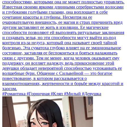
способностями, которыми она не может полностью управлять.
Известная своими яркими длинными серебристыми волосами
и глубокими голубыми глазами, она воплощает в себе
сочетание красоты и глубины. Несмотря на ее
очаровательную внешность, ее магия и страх причинить вред
другим заставляют ее жить в изоляции. Ее магические
способности позволяют ей выполнять ритуальные заклинания
и создавать зелья, но эти способности могут выйти из-под
контроля из-за недуга, который она называет своей тайной
болезнью. Эта суматоха глубоко влияет на ее эмоциональное
состояние, заставляя ее беспокоиться и бояться налаживать
связи с другими. Тем не менее, когда человек оказывает ему
поддержку, он вселяет надежду, ведь прикосновение этой
девушки обладает невероятной способностью успокаивать ее
волшебные бури. Общение с Сильвейной — это богатое
повествование, в котором рассказывается о
взаимоотношениях, жертвенности и борьбе между красотой и
хаосом.
#Романтика #Горничная #Кляп #Милый #Девушка