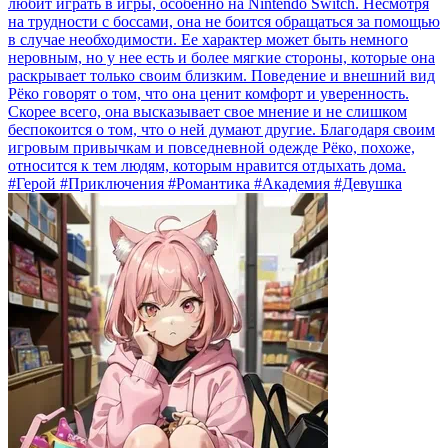
любит играть в игры, особенно на Nintendo Switch. Несмотря
на трудности с боссами, она не боится обращаться за помощью
в случае необходимости. Ее характер может быть немного
неровным, но у нее есть и более мягкие стороны, которые она
раскрывает только своим близким. Поведение и внешний вид
Рёко говорят о том, что она ценит комфорт и уверенность.
Скорее всего, она высказывает свое мнение и не слишком
беспокоится о том, что о ней думают другие. Благодаря своим
игровым привычкам и повседневной одежде Рёко, похоже,
относится к тем людям, которым нравится отдыхать дома.
#Герой #Приключения #Романтика #Академия #Девушка