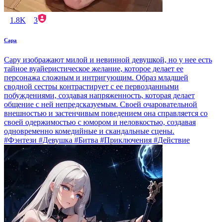
1.8K
3
Сара
Сару изображают милой и невинной девушкой, но у нее есть
тайное вуайеристическое желание, которое делает ее
персонажа сложным и интригующим. Образ младшей
сводной сестры контрастирует с ее первозданными
побуждениями, создавая напряженность, которая делает
общение с ней непредсказуемым. Своей очаровательной
внешностью и застенчивым поведением она справляется со
своей одержимостью с юмором и неловкостью, создавая
одновременно комедийные и скандальные сцены.
#Фэнтези #Девушка #Битва #Приключения #Действие