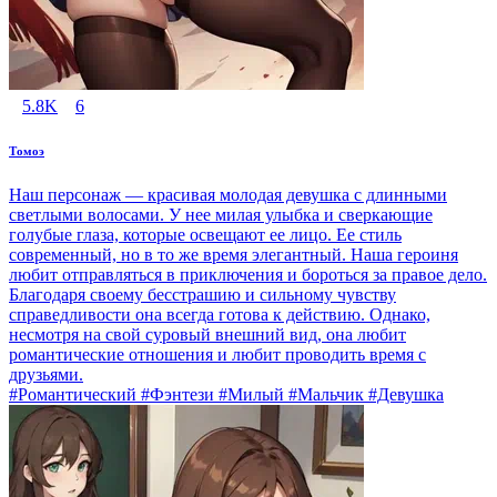
5.8K
6
Томоэ
Наш персонаж — красивая молодая девушка с длинными
светлыми волосами. У нее милая улыбка и сверкающие
голубые глаза, которые освещают ее лицо. Ее стиль
современный, но в то же время элегантный. Наша героиня
любит отправляться в приключения и бороться за правое дело.
Благодаря своему бесстрашию и сильному чувству
справедливости она всегда готова к действию. Однако,
несмотря на свой суровый внешний вид, она любит
романтические отношения и любит проводить время с
друзьями.
#Романтический #Фэнтези #Милый #Мальчик #Девушка