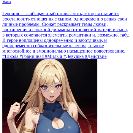
Мама
Героиня — любящая и заботливая мать, которая пытается
восстановить отношения с сыном, одновременно решая свои
личные проблемы. Сюжет раскрывает темы любви,
восхищения и сложной динамики отношений матери и сына,
в которых сочетаются элементы романтики и, возможно, табу.
В герое воплощены одновременно и заботливые, и
одновременно соблазнительные качества, а также
многослойное и эмоционально насыщенное повествование.
#Школа #Горничная #Милый #Девушка #Действие