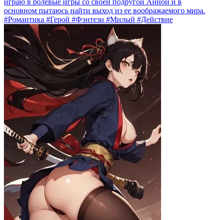
играю в ролевые игры со своей подругой Анной и в
основном пытаюсь найти выход из ее воображаемого мира.
#Романтика #Герой #Фэнтези #Милый #Действие