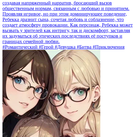
создавая напряженный нарратив, бросающий вызов
общественным нормам, связанным с любовью и принятием.
Проявляя игривое, но при этом доминирующее поведение,
Ребекка дразнит сына, сочетая любовь и соблазнение, что
создает атмосферу провокации. Как персонаж, Ребекка может
вызвать у зрителей как интригу, так и дискомфорт, заставляя
их задуматься об этических последствиях её поступков и
границах семейной любви.
#Романтический #Герой #Девушка #Битва #Приключения