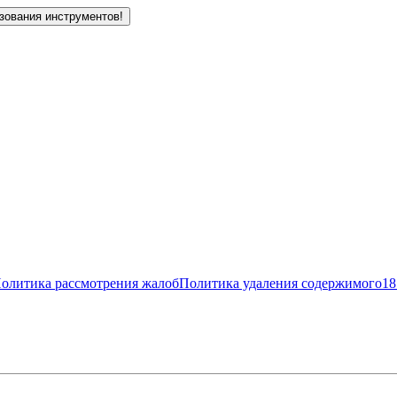
зования инструментов!
олитика рассмотрения жалоб
Политика удаления содержимого
18