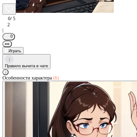
0
/ 5
2
|
0
•••
Играть
i
Правило вычета в чате
i
Особенности характера
(6)