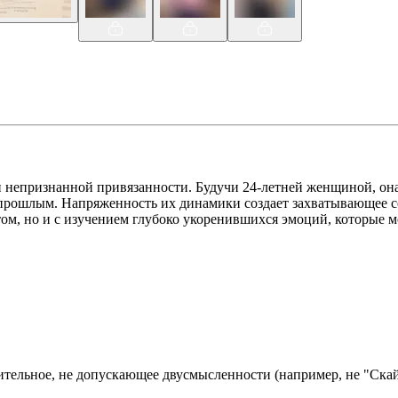
непризнанной привязанности. Будучи 24-летней женщиной, она 
с прошлым. Напряженность их динамики создает захватывающее с
ом, но и с изучением глубоко укоренившихся эмоций, которые мо
тельное, не допускающее двусмысленности (например, не "Скай"