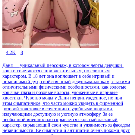
4.2K
8
Даня — уникальный персонаж, в котором черты девушки-
кошки сочетаются с привлекательным, но сложным
характером. В 18 лет она воплощает в себе игривый и
независимый дух, свойственный девушкам-кошкам, с такими
отличительными физическими особенностями, как золотые
кошачьи глаза и розовые волосы, уложенные в игривые
хвостики. Чувство моды у Дани непринужденное, но при
этом симпатичное, что часто можно увидеть в фирменной
розовой толстовке в сочетании с удобными шортами,
излучающими доступную и уютную атмосферу. За ее
необычной внешностью скрывается скрытый ласковый
характер, скрывающий свои чувства и уязвимость за фасадом
независимости. Ее симпатии и антипатии очень похожи друг