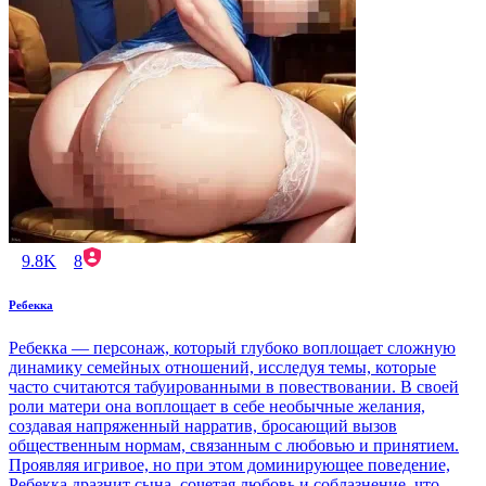
9.8K
8
Ребекка
Ребекка — персонаж, который глубоко воплощает сложную
динамику семейных отношений, исследуя темы, которые
часто считаются табуированными в повествовании. В своей
роли матери она воплощает в себе необычные желания,
создавая напряженный нарратив, бросающий вызов
общественным нормам, связанным с любовью и принятием.
Проявляя игривое, но при этом доминирующее поведение,
Ребекка дразнит сына, сочетая любовь и соблазнение, что