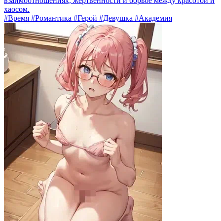
взаимоотношениях, жертвенности и борьбе между красотой и
хаосом.
#Время #Романтика #Герой #Девушка #Академия