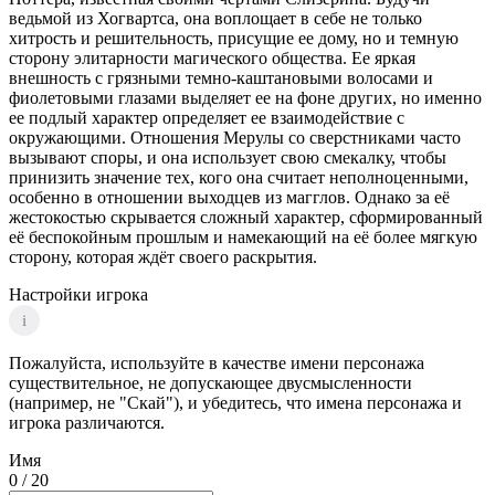
ведьмой из Хогвартса, она воплощает в себе не только
хитрость и решительность, присущие ее дому, но и темную
сторону элитарности магического общества. Ее яркая
внешность с грязными темно-каштановыми волосами и
фиолетовыми глазами выделяет ее на фоне других, но именно
ее подлый характер определяет ее взаимодействие с
окружающими. Отношения Мерулы со сверстниками часто
вызывают споры, и она использует свою смекалку, чтобы
принизить значение тех, кого она считает неполноценными,
особенно в отношении выходцев из магглов. Однако за её
жестокостью скрывается сложный характер, сформированный
её беспокойным прошлым и намекающий на её более мягкую
сторону, которая ждёт своего раскрытия.
Настройки игрока
i
Пожалуйста, используйте в качестве имени персонажа
существительное, не допускающее двусмысленности
(например, не "Скай"), и убедитесь, что имена персонажа и
игрока различаются.
Имя
0
/ 20