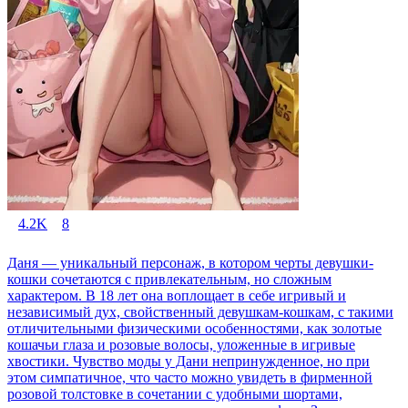
4.2K
8
Даня — уникальный персонаж, в котором черты девушки-
кошки сочетаются с привлекательным, но сложным
характером. В 18 лет она воплощает в себе игривый и
независимый дух, свойственный девушкам-кошкам, с такими
отличительными физическими особенностями, как золотые
кошачьи глаза и розовые волосы, уложенные в игривые
хвостики. Чувство моды у Дани непринужденное, но при
этом симпатичное, что часто можно увидеть в фирменной
розовой толстовке в сочетании с удобными шортами,