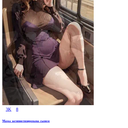
3K
8
Мама загипнотизирована сыном