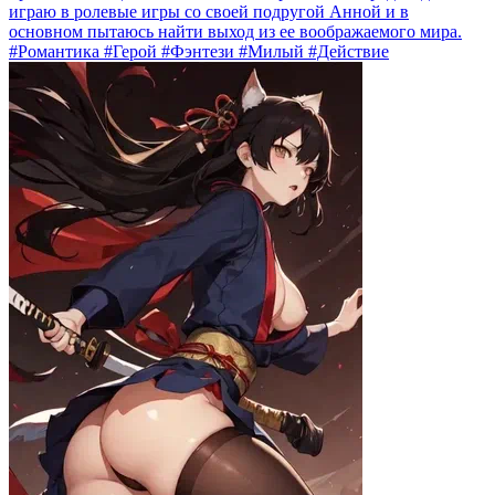
играю в ролевые игры со своей подругой Анной и в
основном пытаюсь найти выход из ее воображаемого мира.
#Романтика #Герой #Фэнтези #Милый #Действие