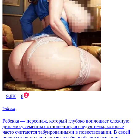
9.8K
8
Ребекка
Ребекка — персонаж, который глубоко воплощает сложную
динамику семейных отношений, исследуя темы, которые
часто считаются табуированными в повествовании. В своей
роли матери она воплощает в себе необычные желания,