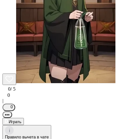
0
/ 5
0
|
0
•••
Играть
i
Правило вычета в чате