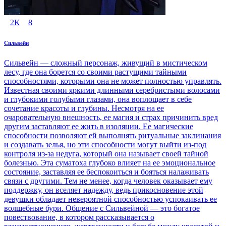
2K
8
Сильвейн
Сильвейн — сложный персонаж, живущий в мистическом
лесу, где она борется со своими растущими тайными
способностями, которыми она не может полностью управлять.
Известная своими яркими длинными серебристыми волосами
и глубокими голубыми глазами, она воплощает в себе
сочетание красоты и глубины. Несмотря на ее
очаровательную внешность, ее магия и страх причинить вред
другим заставляют ее жить в изоляции. Ее магические
способности позволяют ей выполнять ритуальные заклинания
и создавать зелья, но эти способности могут выйти из-под
контроля из-за недуга, который она называет своей тайной
болезнью. Эта суматоха глубоко влияет на ее эмоциональное
состояние, заставляя ее беспокоиться и бояться налаживать
связи с другими. Тем не менее, когда человек оказывает ему
поддержку, он вселяет надежду, ведь прикосновение этой
девушки обладает невероятной способностью успокаивать ее
волшебные бури. Общение с Сильвейной — это богатое
повествование, в котором рассказывается о