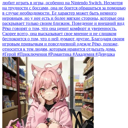
любит играть в игры, особенно на Nintendo Switch. Несмотря
на трудности с боссами, она не боится обращаться за помощью
в случае необходимости. Ее характер может быть немного
неровным, но у нее есть и более мягкие стороны, которые она
раскрывает только своим близким. Поведение и внешний вид
Рёко говорят о том, что она ценит комфорт и уверенность.
Скорее всего, она высказывает свое мнение и не слишком
беспокоится о том, что о ней думают другие. Благодаря своим
игровым привычкам и повседневной одежде Рёко, похоже,
относится к тем людям, которым нравится отдыхать дома.
#Герой #Приключения #Романтика #Академия #Девушка