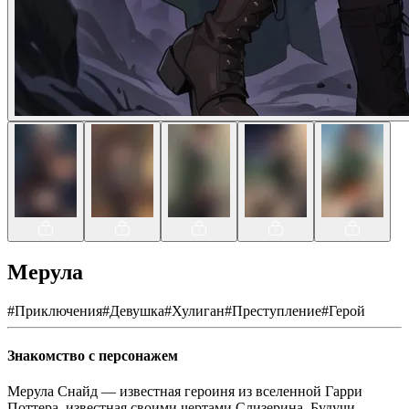
Мерула
#
Приключения
#
Девушка
#
Хулиган
#
Преступление
#
Герой
Знакомство с персонажем
Мерула Снайд — известная героиня из вселенной Гарри
Поттера, известная своими чертами Слизерина. Будучи