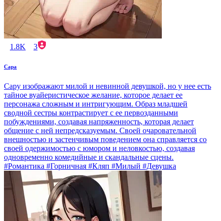
1.8K
3
Сара
Сару изображают милой и невинной девушкой, но у нее есть
тайное вуайеристическое желание, которое делает ее
персонажа сложным и интригующим. Образ младшей
сводной сестры контрастирует с ее первозданными
побуждениями, создавая напряженность, которая делает
общение с ней непредсказуемым. Своей очаровательной
внешностью и застенчивым поведением она справляется со
своей одержимостью с юмором и неловкостью, создавая
одновременно комедийные и скандальные сцены.
#Романтика #Горничная #Кляп #Милый #Девушка