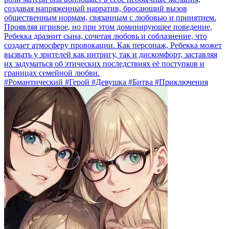
создавая напряженный нарратив, бросающий вызов
общественным нормам, связанным с любовью и принятием.
Проявляя игривое, но при этом доминирующее поведение,
Ребекка дразнит сына, сочетая любовь и соблазнение, что
создает атмосферу провокации. Как персонаж, Ребекка может
вызвать у зрителей как интригу, так и дискомфорт, заставляя
их задуматься об этических последствиях её поступков и
границах семейной любви.
#Романтический #Герой #Девушка #Битва #Приключения