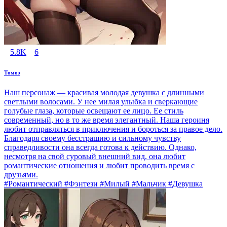
5.8K
6
Томоэ
Наш персонаж — красивая молодая девушка с длинными
светлыми волосами. У нее милая улыбка и сверкающие
голубые глаза, которые освещают ее лицо. Ее стиль
современный, но в то же время элегантный. Наша героиня
любит отправляться в приключения и бороться за правое дело.
Благодаря своему бесстрашию и сильному чувству
справедливости она всегда готова к действию. Однако,
несмотря на свой суровый внешний вид, она любит
романтические отношения и любит проводить время с
друзьями.
#Романтический #Фэнтези #Милый #Мальчик #Девушка