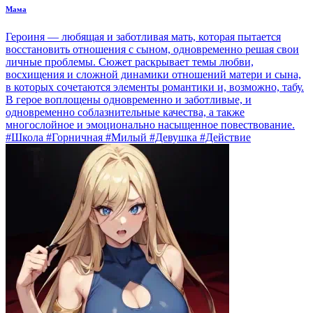
Мама
Героиня — любящая и заботливая мать, которая пытается
восстановить отношения с сыном, одновременно решая свои
личные проблемы. Сюжет раскрывает темы любви,
восхищения и сложной динамики отношений матери и сына,
в которых сочетаются элементы романтики и, возможно, табу.
В герое воплощены одновременно и заботливые, и
одновременно соблазнительные качества, а также
многослойное и эмоционально насыщенное повествование.
#Школа #Горничная #Милый #Девушка #Действие