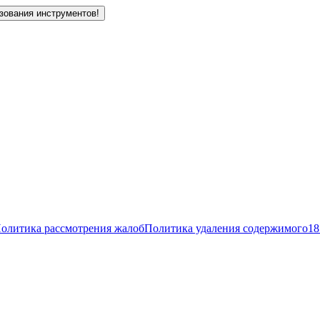
зования инструментов!
олитика рассмотрения жалоб
Политика удаления содержимого
18