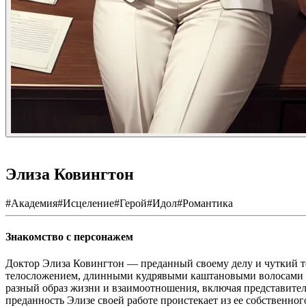
Элиза Ковингтон
#
Академия
#
Исцеление
#
Герой
#
Идол
#
Романтика
Знакомство с персонажем
Доктор Элиза Ковингтон — преданный своему делу и чуткий т
телосложением, длинными кудрявыми каштановыми волосами и
разный образ жизни и взаимоотношения, включая представител
преданность Элизе своей работе проистекает из ее собственног