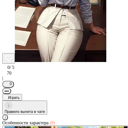
0
/ 5
70
|
0
•••
Играть
i
Правило вычета в чате
i
Особенности характера
(8)