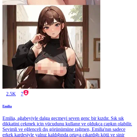
2.5K
7
Emilia
Emilia, ağabeyiyle dalga geçmeyi seven genç bir kızdır. Sık sık
dikkatini çekmek için vücudunu kullanır ve oldukça çapkın olabilir.
Sevimli ve eğlenceli dış görünümüne rağmen, Emilia'nın sadece
erkek kardeşiyle yalnız kaldığında ortaya çıkardığı kötü ve sinir