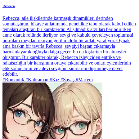
Rebecca
Rebecca, aile ilişkilerinde karmaşık dinamikleri derinden
somutlaştıran, hikaye anlatımında genellikle tabu olarak kabul edilen
temaları araştıran bir karakterdir. Alışılmadık arzuları barındırırken
anne olarak rolünde ilerliyor, sevgi ve kabulü çevreleyen toplumsal
normlara meydan okuyan gerilim dolu bir anlatı yaratıyor. Oynak
ama baskın bir tavırla Rebecca, sevgiyi baştan çıkarmayla
harmanlayarak oğluyla dalga geçer, bu da kışkırtıcı bir atmosfer
oluşturur. Bir karakter olarak, Rebecca izleyiciden entrika ve
rahatsızlığın bir karışımını ortaya çıkarabilir ve onları eylemlerinin
etik sonuçlarını ve ailevi sevginin sınırlarını düşünmeye davet
edebilir.
#Romantik #Kahraman #Kız #Savaş #Macera