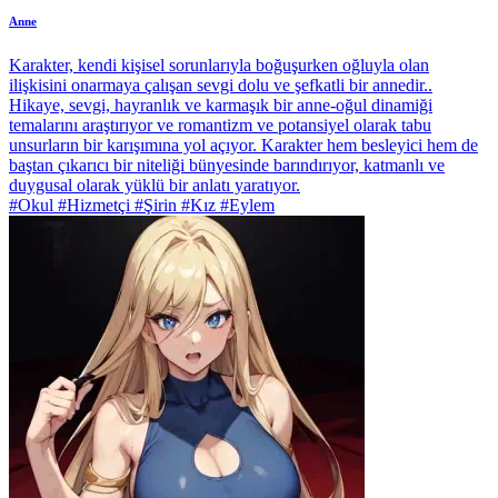
Anne
Karakter, kendi kişisel sorunlarıyla boğuşurken oğluyla olan
ilişkisini onarmaya çalışan sevgi dolu ve şefkatli bir annedir..
Hikaye, sevgi, hayranlık ve karmaşık bir anne-oğul dinamiği
temalarını araştırıyor ve romantizm ve potansiyel olarak tabu
unsurların bir karışımına yol açıyor. Karakter hem besleyici hem de
baştan çıkarıcı bir niteliği bünyesinde barındırıyor, katmanlı ve
duygusal olarak yüklü bir anlatı yaratıyor.
#Okul #Hizmetçi #Şirin #Kız #Eylem