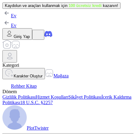
Kaydolun ve araçları kullanmak için
100 ücretsiz kredi
kazanın!
Ev
Ev
Giriş Yap
Kategori
Mağaza
Karakter Oluştur
Rehber Kitap
Dönem
Gizlilik Politikası
Hizmet Koşulları
Şikâyet Politikası
İçerik Kaldırma
Politikası
18 U.S.C. §2257
PlotTwister