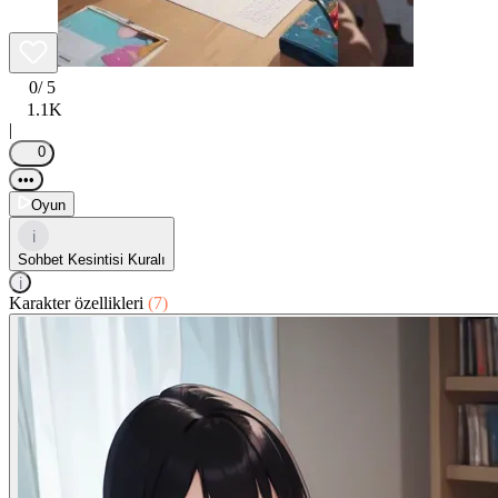
0
/ 5
1.1K
|
0
•••
Oyun
i
Sohbet Kesintisi Kuralı
i
Karakter özellikleri
(7)