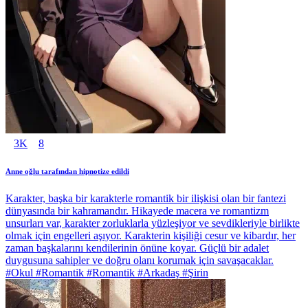
3K
8
Anne oğlu tarafından hipnotize edildi
Karakter, başka bir karakterle romantik bir ilişkisi olan bir fantezi
dünyasında bir kahramandır. Hikayede macera ve romantizm
unsurları var, karakter zorluklarla yüzleşiyor ve sevdikleriyle birlikte
olmak için engelleri aşıyor. Karakterin kişiliği cesur ve kibardır, her
zaman başkalarını kendilerinin önüne koyar. Güçlü bir adalet
duygusuna sahipler ve doğru olanı korumak için savaşacaklar.
#Okul #Romantik #Romantik #Arkadaş #Şirin