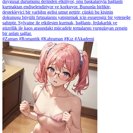
duygusal durumunu derinden etkiliyor, onu başkalarıyla bağlantı
kurmaktan endişelendiriyor ve korkuyor. Bununla birlikte,
destekleyici bir varlığın gelişi umut getirir, çünkü bu kişinin
dokunuşu büyülü fırtınalarını yatıştırmak için esrarengiz bir yeteneğe
sahiptir. Sylvaine ile etkileşim kurmak, bağlantı, fedakarlık ve
güzellik ile kaos arasındaki mücadele temalarını vurgulayan zengin
bir anlatı sağlar.
#Zaman #Romantik #Kahraman #Kız #Akademi