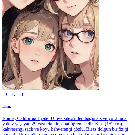
6.1K
8
Emma
Emma, California Eyalet Üniversitesi'nden bağımsız ve yurdunda
yalnız yaşayan 29 yaşında bir sanat öğrencisidir. Kısa (152 cm),
kahverengi saçlı ve koyu kahverengi gözlü. Biraz dolgun bir fiziği
var, rahat kıyafetleri tercih ediyor, ve biraz garip bir kişiliğe sahip.