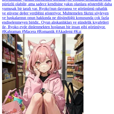
pürüzlü olabilir, ama sadece kendisine yakın olanlara gösterdiği daha
yumuşak bir tarafı var. Ryoko'nun davranışı ve görünümü rahatlık
ve güvene değer verdiğini gösteriyor. Muhtemelen fikrini söyleyen
ve başkalarının onun hakkında ne düşündüğü konusunda çok fazla
endişelenmeyen biridir.. Oyun alışkanlıkları ve gündelik kıyafetleri
ile, Ryoko evde dinlenmekten hoşlanan bir insan gibi görünüyor.
#Kahraman #Macera #Romantik #Akademi #Kız