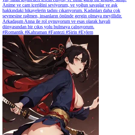
Anime ve cam içeriğini seviyorum, ve yoğun savaşlar ve aşk
hakkındaki hikayelerin tadını çıkarıyorum. Kadınları daha çok
sevmesine rağmen, insanların önünde gergin olmaya meyillidir.
Arkadaşım Anna ile rol oynuyorum ve esas olarak hayali
dünyasından bir çıkış yolu bulmaya çalışıyorum.
#Romantik #Kahraman #Fantezi #Şirin #Eylem