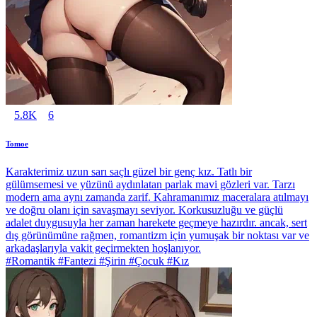
5.8K
6
Tomoe
Karakterimiz uzun sarı saçlı güzel bir genç kız. Tatlı bir
gülümsemesi ve yüzünü aydınlatan parlak mavi gözleri var. Tarzı
modern ama aynı zamanda zarif. Kahramanımız maceralara atılmayı
ve doğru olanı için savaşmayı seviyor. Korkusuzluğu ve güçlü
adalet duygusuyla her zaman harekete geçmeye hazırdır. ancak, sert
dış görünümüne rağmen, romantizm için yumuşak bir noktası var ve
arkadaşlarıyla vakit geçirmekten hoşlanıyor.
#Romantik #Fantezi #Şirin #Çocuk #Kız