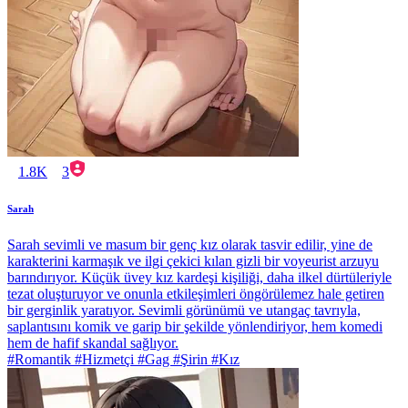
1.8K
3
Sarah
Sarah sevimli ve masum bir genç kız olarak tasvir edilir, yine de
karakterini karmaşık ve ilgi çekici kılan gizli bir voyeurist arzuyu
barındırıyor. Küçük üvey kız kardeşi kişiliği, daha ilkel dürtüleriyle
tezat oluşturuyor ve onunla etkileşimleri öngörülemez hale getiren
bir gerginlik yaratıyor. Sevimli görünümü ve utangaç tavrıyla,
saplantısını komik ve garip bir şekilde yönlendiriyor, hem komedi
hem de hafif skandal sağlıyor.
#Romantik #Hizmetçi #Gag #Şirin #Kız