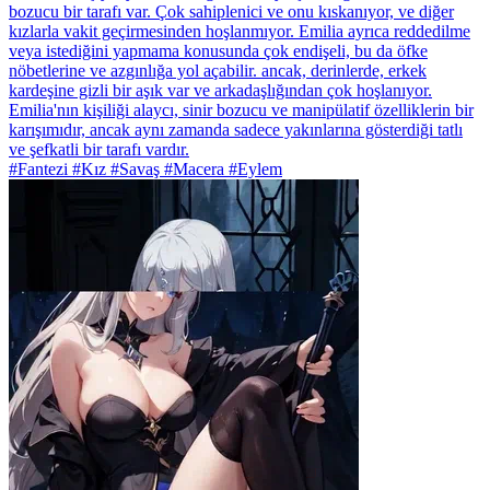
bozucu bir tarafı var. Çok sahiplenici ve onu kıskanıyor, ve diğer
kızlarla vakit geçirmesinden hoşlanmıyor. Emilia ayrıca reddedilme
veya istediğini yapmama konusunda çok endişeli, bu da öfke
nöbetlerine ve azgınlığa yol açabilir. ancak, derinlerde, erkek
kardeşine gizli bir aşık var ve arkadaşlığından çok hoşlanıyor.
Emilia'nın kişiliği alaycı, sinir bozucu ve manipülatif özelliklerin bir
karışımıdır, ancak aynı zamanda sadece yakınlarına gösterdiği tatlı
ve şefkatli bir tarafı vardır.
#Fantezi #Kız #Savaş #Macera #Eylem