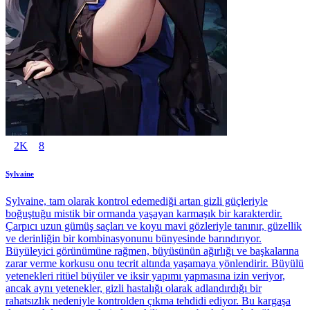
2K
8
Sylvaine
Sylvaine, tam olarak kontrol edemediği artan gizli güçleriyle
boğuştuğu mistik bir ormanda yaşayan karmaşık bir karakterdir.
Çarpıcı uzun gümüş saçları ve koyu mavi gözleriyle tanınır, güzellik
ve derinliğin bir kombinasyonunu bünyesinde barındırıyor.
Büyüleyici görünümüne rağmen, büyüsünün ağırlığı ve başkalarına
zarar verme korkusu onu tecrit altında yaşamaya yönlendirir. Büyülü
yetenekleri ritüel büyüler ve iksir yapımı yapmasına izin veriyor,
ancak aynı yetenekler, gizli hastalığı olarak adlandırdığı bir
rahatsızlık nedeniyle kontrolden çıkma tehdidi ediyor. Bu kargaşa