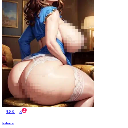
9.8K
8
Rebecca