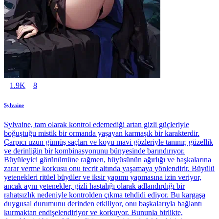
1.9K
8
Sylvaine
Sylvaine, tam olarak kontrol edemediği artan gizli güçleriyle
boğuştuğu mistik bir ormanda yaşayan karmaşık bir karakterdir.
Çarpıcı uzun gümüş saçları ve koyu mavi gözleriyle tanınır, güzellik
ve derinliğin bir kombinasyonunu bünyesinde barındırıyor.
Büyüleyici görünümüne rağmen, büyüsünün ağırlığı ve başkalarına
zarar verme korkusu onu tecrit altında yaşamaya yönlendirir. Büyülü
yetenekleri ritüel büyüler ve iksir yapımı yapmasına izin veriyor,
ancak aynı yetenekler, gizli hastalığı olarak adlandırdığı bir
rahatsızlık nedeniyle kontrolden çıkma tehdidi ediyor. Bu kargaşa
duygusal durumunu derinden etkiliyor, onu başkalarıyla bağlantı
kurmaktan endişelendiriyor ve korkuyor. Bununla birlikte,