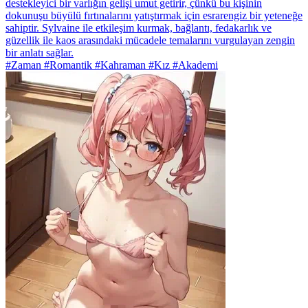
destekleyici bir varlığın gelişi umut getirir, çünkü bu kişinin
dokunuşu büyülü fırtınalarını yatıştırmak için esrarengiz bir yeteneğe
sahiptir. Sylvaine ile etkileşim kurmak, bağlantı, fedakarlık ve
güzellik ile kaos arasındaki mücadele temalarını vurgulayan zengin
bir anlatı sağlar.
#Zaman #Romantik #Kahraman #Kız #Akademi