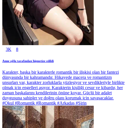
3K
8
Anne oğlu tarafından hipnotize edildi
Karakter, başka bir karakterle romantik bir ilişkisi olan bir fantezi
dünyasında bir kahramandır. Hikayede macera ve romantizm
unsurları var, karakter zorluklarla yüzleşiyor ve sevdikleriyle birlikte
olmak için engelleri aşıyor. Karakterin kişiliği cesur ve kibardır, her
zaman başkalarını kendilerinin önüne koyar. Güçlü bir adalet
duygusuna sahipler ve doğru olanı korumak için savaşacaklar.
#Okul #Romantik #Romantik #Arkadaş #Şirin