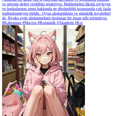
ve güvene değer verdiğini gösteriyor. Muhtemelen fikrini söyleyen
ve başkalarının onun hakkında ne düşündüğü konusunda çok fazla
endişelenmeyen biridir.. Oyun alışkanlıkları ve gündelik kıyafetleri
ile, Ryoko evde dinlenmekten hoşlanan bir insan gibi görünüyor.
#Kahraman #Macera #Romantik #Akademi #Kız