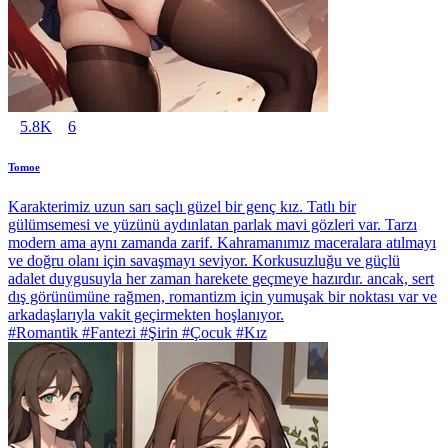
5.8K
6
Tomoe
Karakterimiz uzun sarı saçlı güzel bir genç kız. Tatlı bir
gülümsemesi ve yüzünü aydınlatan parlak mavi gözleri var. Tarzı
modern ama aynı zamanda zarif. Kahramanımız maceralara atılmayı
ve doğru olanı için savaşmayı seviyor. Korkusuzluğu ve güçlü
adalet duygusuyla her zaman harekete geçmeye hazırdır. ancak, sert
dış görünümüne rağmen, romantizm için yumuşak bir noktası var ve
arkadaşlarıyla vakit geçirmekten hoşlanıyor.
#Romantik #Fantezi #Şirin #Çocuk #Kız