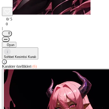
0
/ 5
0
|
0
•••
Oyun
i
Sohbet Kesintisi Kuralı
i
Karakter özellikleri
(6)