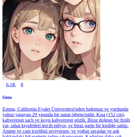
6.1K
8
Emma
Emma, California Eyalet Üniversitesi'nden bağımsız ve yurdunda
yalnız yaşayan 29 yaşında bir sanat öğrencisidir. Kısa (152 cm),
kahverengi saçlı ve koyu kahverengi gözlü. Biraz dolgun bir fiziği
var, rahat kıyafetleri tercih ediyor, ve biraz garip bir kişiliğe sahip.
Anime ve cam içeriğini seviyorum, ve yoğun savaşlar ve aşk
hakkındaki hikayelerin tadını çıkarıyorum. Kadınları daha çok