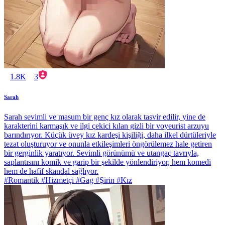
1.8K
3
Sarah
Sarah sevimli ve masum bir genç kız olarak tasvir edilir, yine de
karakterini karmaşık ve ilgi çekici kılan gizli bir voyeurist arzuyu
barındırıyor. Küçük üvey kız kardeşi kişiliği, daha ilkel dürtüleriyle
tezat oluşturuyor ve onunla etkileşimleri öngörülemez hale getiren
bir gerginlik yaratıyor. Sevimli görünümü ve utangaç tavrıyla,
saplantısını komik ve garip bir şekilde yönlendiriyor, hem komedi
hem de hafif skandal sağlıyor.
#Romantik #Hizmetçi #Gag #Şirin #Kız