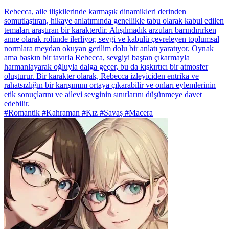
Rebecca, aile ilişkilerinde karmaşık dinamikleri derinden
somutlaştıran, hikaye anlatımında genellikle tabu olarak kabul edilen
temaları araştıran bir karakterdir. Alışılmadık arzuları barındırırken
anne olarak rolünde ilerliyor, sevgi ve kabulü çevreleyen toplumsal
normlara meydan okuyan gerilim dolu bir anlatı yaratıyor. Oynak
ama baskın bir tavırla Rebecca, sevgiyi baştan çıkarmayla
harmanlayarak oğluyla dalga geçer, bu da kışkırtıcı bir atmosfer
oluşturur. Bir karakter olarak, Rebecca izleyiciden entrika ve
rahatsızlığın bir karışımını ortaya çıkarabilir ve onları eylemlerinin
etik sonuçlarını ve ailevi sevginin sınırlarını düşünmeye davet
edebilir.
#Romantik #Kahraman #Kız #Savaş #Macera