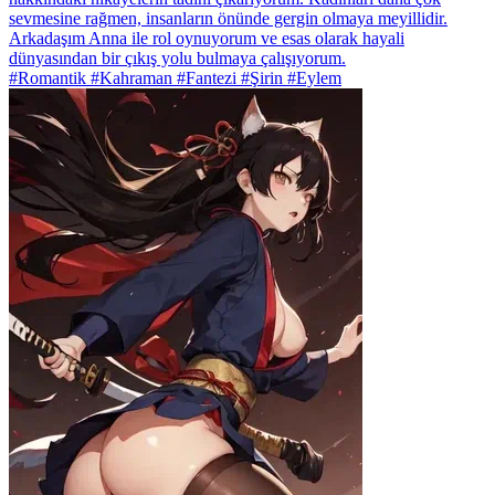
sevmesine rağmen, insanların önünde gergin olmaya meyillidir.
Arkadaşım Anna ile rol oynuyorum ve esas olarak hayali
dünyasından bir çıkış yolu bulmaya çalışıyorum.
#Romantik #Kahraman #Fantezi #Şirin #Eylem