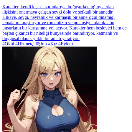
Karakter, kendi kişisel sorunlarıyla boğuşurken oğluyla olan
ilişkisini onarmaya çalışan sevgi dolu ve şefkatli bir annedir..
Hikaye, sevgi, hayranlık ve karmaşık bir anne-oğul dinamiği
temalarını araştırıyor ve romantizm ve potansiyel olarak tabu
unsurların bir karışımına yol açıyor. Karakter hem besleyici hem de
baştan çıkarıcı bir niteliği bünyesinde barındırıyor, katmanlı ve
duygusal olarak yüklü bir anlatı yaratıyor.
#Okul #Hizmetçi #Şirin #Kız #Eylem