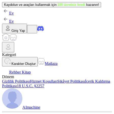
Kaydolun ve araçları kullanmak için
100 ücretsiz kredi
kazanın!
Ev
Ev
Giriş Yap
Kategori
Mağaza
Karakter Oluştur
Rehber Kitap
Dönem
Gizlilik Politikası
Hizmet Koşulları
Şikâyet Politikası
İçerik Kaldırma
Politikası
18 U.S.C. §2257
AImachine