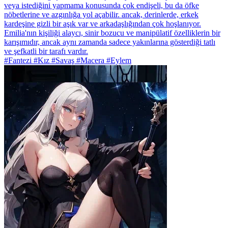
veya istediğini yapmama konusunda çok endişeli, bu da öfke
nöbetlerine ve azgınlığa yol açabilir. ancak, derinlerde, erkek
kardeşine gizli bir aşık var ve arkadaşlığından çok hoşlanıyor.
Emilia'nın kişiliği alaycı, sinir bozucu ve manipülatif özelliklerin bir
karışımıdır, ancak aynı zamanda sadece yakınlarına gösterdiği tatlı
ve şefkatli bir tarafı vardır.
#Fantezi #Kız #Savaş #Macera #Eylem