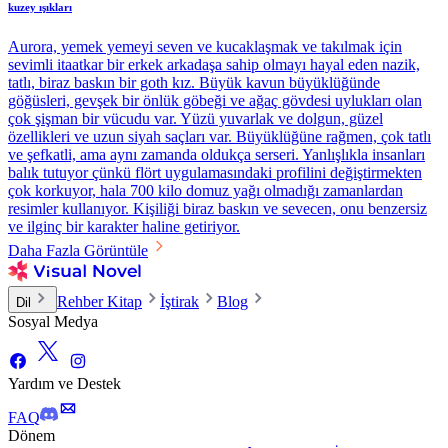
kuzey ışıkları
Aurora, yemek yemeyi seven ve kucaklaşmak ve takılmak için
sevimli itaatkar bir erkek arkadaşa sahip olmayı hayal eden nazik,
tatlı, biraz baskın bir goth kız. Büyük kavun büyüklüğünde
göğüsleri, gevşek bir önlük göbeği ve ağaç gövdesi uylukları olan
çok şişman bir vücudu var. Yüzü yuvarlak ve dolgun, güzel
özellikleri ve uzun siyah saçları var. Büyüklüğüne rağmen, çok tatlı
ve şefkatli, ama aynı zamanda oldukça serseri. Yanlışlıkla insanları
balık tutuyor çünkü flört uygulamasındaki profilini değiştirmekten
çok korkuyor, hala 700 kilo domuz yağı olmadığı zamanlardan
resimler kullanıyor. Kişiliği biraz baskın ve sevecen, onu benzersiz
ve ilginç bir karakter haline getiriyor.
Daha Fazla Görüntüle
Rehber Kitap
İştirak
Blog
Dil
Sosyal Medya
Yardım ve Destek
FAQ
Dönem