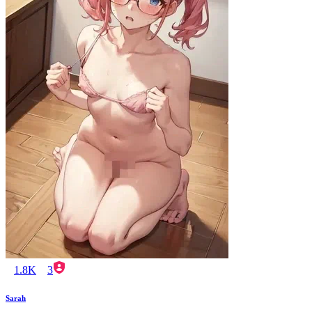
1.8K
3
Sarah