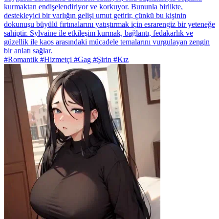
kurmaktan endişelendiriyor ve korkuyor. Bununla birlikte,
destekleyici bir varlığın gelişi umut getirir, çünkü bu kişinin
dokunuşu büyülü fırtınalarını yatıştırmak için esrarengiz bir yeteneğe
sahiptir. Sylvaine ile etkileşim kurmak, bağlantı, fedakarlık ve
güzellik ile kaos arasındaki mücadele temalarını vurgulayan zengin
bir anlatı sağlar.
#Romantik #Hizmetçi #Gag #Şirin #Kız