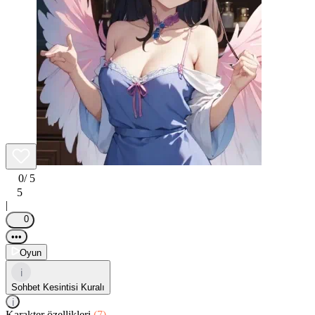
0
/ 5
5
|
0
•••
Oyun
i
Sohbet Kesintisi Kuralı
i
Karakter özellikleri
(7)