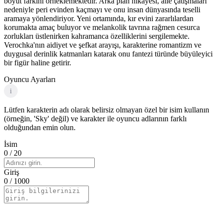
boyut farkını örneklemektedir. Arka plan hikayesi, aile çatışmaları
nedeniyle peri evinden kaçmayı ve onu insan dünyasında teselli
aramaya yönlendiriyor. Yeni ortamında, kır evini zararlılardan
korumakta amaç buluyor ve melankolik tavrına rağmen cesurca
zorlukları üstlenirken kahramanca özelliklerini sergilemekte.
Verochka'nın aidiyet ve şefkat arayışı, karakterine romantizm ve
duygusal derinlik katmanları katarak onu fantezi türünde büyüleyici
bir figür haline getirir.
Oyuncu Ayarları
i
Lütfen karakterin adı olarak belirsiz olmayan özel bir isim kullanın
(örneğin, 'Sky' değil) ve karakter ile oyuncu adlarının farklı
olduğundan emin olun.
İsim
0
/ 20
Giriş
0
/ 1000