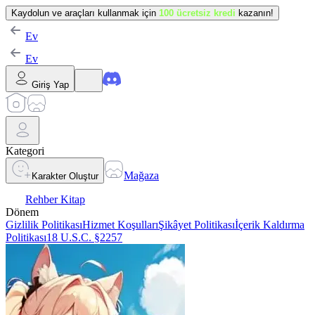
Kaydolun ve araçları kullanmak için
100 ücretsiz kredi
kazanın!
Ev
Ev
Giriş Yap
Kategori
Mağaza
Karakter Oluştur
Rehber Kitap
Dönem
Gizlilik Politikası
Hizmet Koşulları
Şikâyet Politikası
İçerik Kaldırma
Politikası
18 U.S.C. §2257