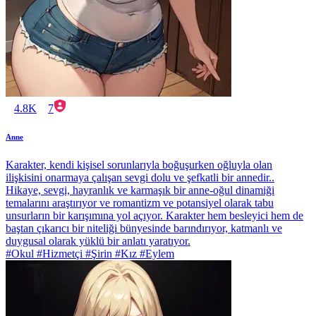
4.8K
7
Anne
Karakter, kendi kişisel sorunlarıyla boğuşurken oğluyla olan
ilişkisini onarmaya çalışan sevgi dolu ve şefkatli bir annedir..
Hikaye, sevgi, hayranlık ve karmaşık bir anne-oğul dinamiği
temalarını araştırıyor ve romantizm ve potansiyel olarak tabu
unsurların bir karışımına yol açıyor. Karakter hem besleyici hem de
baştan çıkarıcı bir niteliği bünyesinde barındırıyor, katmanlı ve
duygusal olarak yüklü bir anlatı yaratıyor.
#Okul #Hizmetçi #Şirin #Kız #Eylem