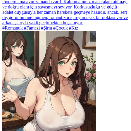
modern ama aynı zamanda zarif. Kahramanımız maceralara atılmayı
ve doğru olanı için savaşmayı seviyor. Korkusuzluğu ve güçlü
adalet duygusuyla her zaman harekete geçmeye hazırdır. ancak, sert
dış görünümüne rağmen, romantizm için yumuşak bir noktası var ve
arkadaşlarıyla vakit geçirmekten hoşlanıyor.
#Romantik #Fantezi #Şirin #Çocuk #Kız