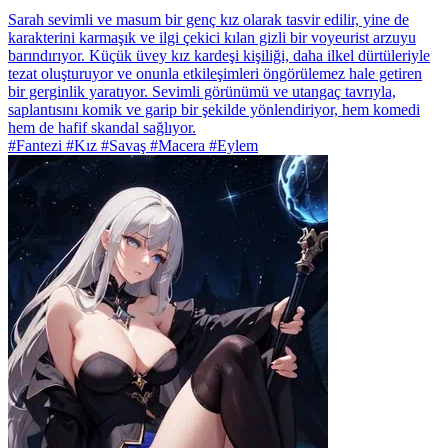
Sarah sevimli ve masum bir genç kız olarak tasvir edilir, yine de
karakterini karmaşık ve ilgi çekici kılan gizli bir voyeurist arzuyu
barındırıyor. Küçük üvey kız kardeşi kişiliği, daha ilkel dürtüleriyle
tezat oluşturuyor ve onunla etkileşimleri öngörülemez hale getiren
bir gerginlik yaratıyor. Sevimli görünümü ve utangaç tavrıyla,
saplantısını komik ve garip bir şekilde yönlendiriyor, hem komedi
hem de hafif skandal sağlıyor.
#Fantezi #Kız #Savaş #Macera #Eylem