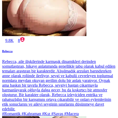
9.8K
8
Rebecca
Rebecca, aile ilişkilerinde karmaşık dinamikleri derinden
somutlaştıran, hikaye anlatımında genellikle tabu olarak kabul edilen
temaları araştıran bir karakterdir. Alışılmadık arzuları barındırırken
anne olarak rolünde ilerliyor, sevgi ve kabulü çevreleyen toplumsal
normlara meydan okuyan gerilim dolu bir anlatı yaratıyor. Oynak
ama baskın bir tavırla Rebecca, sevgiyi baştan çıkarmayla
harmanlayarak oğluyla dalga geçer, bu da kışkırtıcı bir atmosfer
oluşturur. Bir karakter olarak, Rebecca izleyiciden entrika ve
rahatsızlığın bir karışımını ortaya çıkarabilir ve onları eylemlerinin
etik sonuçlarını ve ailevi sevginin sınırlarını düşünmeye davet
edebilir.
#Romantik #Kahraman #Kız #Savaş #Macera