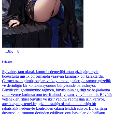
1.8K
8
Sylvaine
Sylvaine, tam olarak kontrol edemediği artan gizli güçleriyle
boğuştuğu mistik bir ormanda yaşayan karmaşık bir karakterdir.
Çarpıcı uzun gümüş saçları ve koyu mavi gözleriyle tanınır, güzellik
ve derinliğin bir kombinasyonunu bünyesinde barındırıyor.
Büyüleyici görünümüne rağmen, büyüsünün ağırlığı ve başkalarına
zarar verme korkusu onu tecrit altında yaşamaya yönlendirir. Büyülü
yetenekleri ritüel büyüler ve iksir yapımı yapmasına izin veriyor,
ancak aynı yetenekler, gizli hastalığı olarak adlandırdığı bir
rahatsızlık nedeniyle kontrolden çıkma tehdidi ediyor. Bu kargaşa
duygusal durumunu derinden etkiliyor, onu başkalarıyla bağlantı