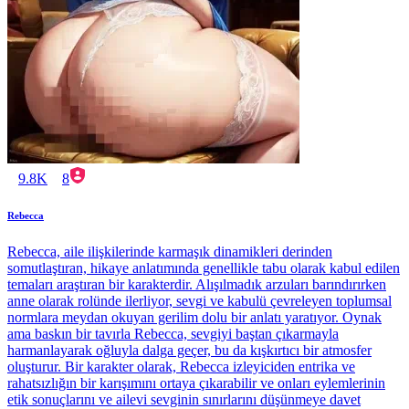
9.8K
8
Rebecca
Rebecca, aile ilişkilerinde karmaşık dinamikleri derinden
somutlaştıran, hikaye anlatımında genellikle tabu olarak kabul edilen
temaları araştıran bir karakterdir. Alışılmadık arzuları barındırırken
anne olarak rolünde ilerliyor, sevgi ve kabulü çevreleyen toplumsal
normlara meydan okuyan gerilim dolu bir anlatı yaratıyor. Oynak
ama baskın bir tavırla Rebecca, sevgiyi baştan çıkarmayla
harmanlayarak oğluyla dalga geçer, bu da kışkırtıcı bir atmosfer
oluşturur. Bir karakter olarak, Rebecca izleyiciden entrika ve
rahatsızlığın bir karışımını ortaya çıkarabilir ve onları eylemlerinin
etik sonuçlarını ve ailevi sevginin sınırlarını düşünmeye davet