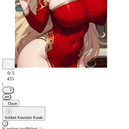
0
/ 5
455
|
1
•••
Oyun
i
Sohbet Kesintisi Kuralı
i
Karakter özellikleri
(5)