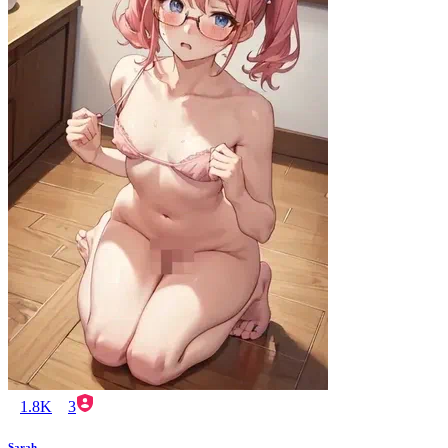
1.8K
3
Sarah