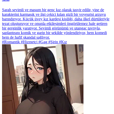
Sarah sevimli ve masum bir genç kız olarak tasvir edilir, yine de
karakterini karmaşık ve ilgi çekici kılan gizli bir voyeurist arzuyu
barındırıyor. Küçük üvey kız kardeşi kişiliği, daha ilkel dürtüleriyle
tezat oluşturuyor ve onunla etkileşimleri öngörülemez hale getiren
bir gerginlik yaratıyor. Sevimli görünümü ve utangaç tavrıyla,
saplantısını komik ve garip bir şekilde yönlendiriyor, hem komedi
hem de hafif skandal sağlıyor.
#Romantik #Hizmetçi #Gag #Şirin #Kız