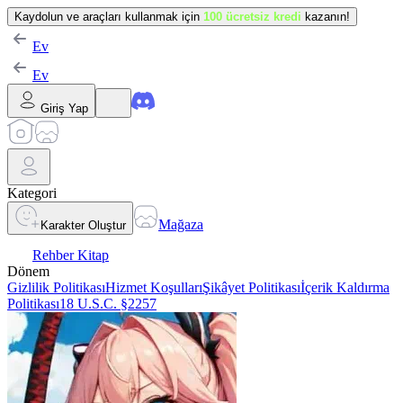
Kaydolun ve araçları kullanmak için
100 ücretsiz kredi
kazanın!
Ev
Ev
Giriş Yap
Kategori
Mağaza
Karakter Oluştur
Rehber Kitap
Dönem
Gizlilik Politikası
Hizmet Koşulları
Şikâyet Politikası
İçerik Kaldırma
Politikası
18 U.S.C. §2257