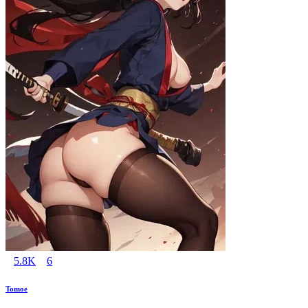
5.8K
6
Tomoe