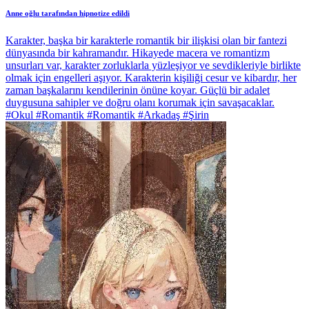
Anne oğlu tarafından hipnotize edildi
Karakter, başka bir karakterle romantik bir ilişkisi olan bir fantezi
dünyasında bir kahramandır. Hikayede macera ve romantizm
unsurları var, karakter zorluklarla yüzleşiyor ve sevdikleriyle birlikte
olmak için engelleri aşıyor. Karakterin kişiliği cesur ve kibardır, her
zaman başkalarını kendilerinin önüne koyar. Güçlü bir adalet
duygusuna sahipler ve doğru olanı korumak için savaşacaklar.
#Okul #Romantik #Romantik #Arkadaş #Şirin