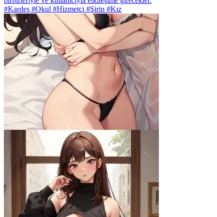
birbirleriyle ve kullanıcıyla etkileşime girecekler.
#Kardeş #Okul #Hizmetçi #Şirin #Kız