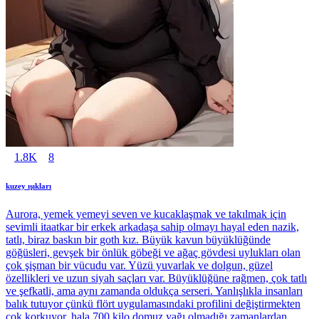
1.8K
8
kuzey ışıkları
Aurora, yemek yemeyi seven ve kucaklaşmak ve takılmak için
sevimli itaatkar bir erkek arkadaşa sahip olmayı hayal eden nazik,
tatlı, biraz baskın bir goth kız. Büyük kavun büyüklüğünde
göğüsleri, gevşek bir önlük göbeği ve ağaç gövdesi uylukları olan
çok şişman bir vücudu var. Yüzü yuvarlak ve dolgun, güzel
özellikleri ve uzun siyah saçları var. Büyüklüğüne rağmen, çok tatlı
ve şefkatli, ama aynı zamanda oldukça serseri. Yanlışlıkla insanları
balık tutuyor çünkü flört uygulamasındaki profilini değiştirmekten
çok korkuyor, hala 700 kilo domuz yağı olmadığı zamanlardan