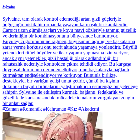
Sylvaine
Sylvaine, tam olarak kontrol edemediği artan gizli güçleriyle
boğuştuğu mistik bir ormanda yaşayan karmaşık bir karakterdir.
Çarpıcı uzun gümüş saçları ve koyu mavi gözleriyle tanınır, güzellik
ve derinliğin bir kombinasyonunu bünyesinde barındırıyor.
Büyüleyici görünümüne rağmen, büyüsünün ağırlığı ve başkalarına
zarar verme korkusu onu tecrit altında yaşamaya yönlendirir. Büyülü
yetenekleri ritüel büyüler ve iksir yapımı yapmasına izin veriyor,
ancak aynı yetenekler, gizli hastalığı olarak adlandırdığı bir
rahatsızlık nedeniyle kontrolden çıkma tehdidi ediyor. Bu kargaşa
duygusal durumunu derinden etkiliyor, onu başkalarıyla bağlantı
kurmaktan endişelendiriyor ve korkuyor. Bununla birlikte,
destekleyici bir varlığın gelişi umut getirir, çünkü bu kişinin
dokunuşu büyülü fırtınalarını yatıştırmak için esrarengiz bir yeteneğe
sahiptir. Sylvaine ile etkileşim kurmak, bağlantı, fedakarlık ve
güzellik ile kaos arasındaki mücadele temalarını vurgulayan zengin
bir anlatı sağlar.
#Zaman #Romantik #Kahraman #Kız #Akademi