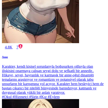
4.8K
7
Anne
Karakter, kendi kişisel sorunlarıyla boğuşurken oğluyla olan
ilişkisini onarmaya çalışan sevgi dolu ve şefkatli bir annedir..
Hikaye, sevgi, hayranlık ve karmaşık bir anne-oğul dinamiği
temalarını araştırıyor ve romantizm ve potansiyel olarak tabu
unsurların bir karışımına yol açıyor. Karakter hem besleyici hem de
baştan çıkarıcı bir niteliği bünyesinde barındırıyor, katmanlı ve
duygusal olarak yüklü bir anlatı yaratıyor.
#Okul #Hizmetçi #Şirin #Kız #Eylem