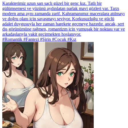
Karakterimiz uzun sarı saçlı güzel bir genç kız. Tatlı bir
gülümsemesi ve yüzünü aydınlatan parlak mavi gözleri var. Tarzı
modern ama aynı zamanda zarif. Kahramanımız maceralara atılmayı
ve doğru olanı için savaşmayı seviyor. Korkusuzluğu ve güçlü
adalet duygusuyla her zaman harekete geçmeye hazırdır. ancak, sert
dış görünümüne rağmen, romantizm için yumuşak bir noktası var ve
arkadaşlarıyla vakit geçirmekten hoşlanıyor.
#Romantik #Fantezi #Şirin #Çocuk #Kız