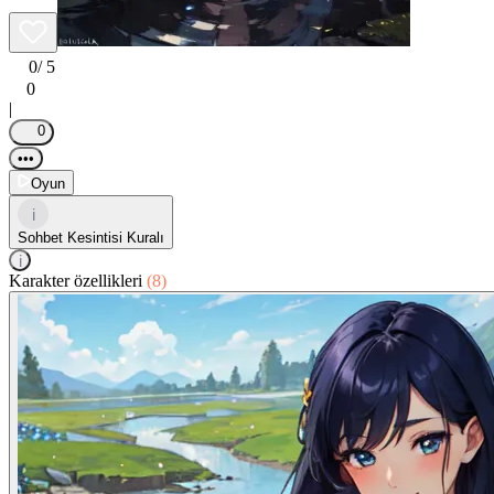
0
/ 5
0
|
0
•••
Oyun
i
Sohbet Kesintisi Kuralı
i
Karakter özellikleri
(8)