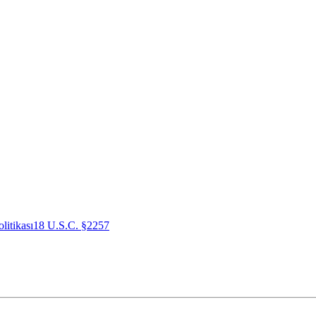
litikası
18 U.S.C. §2257