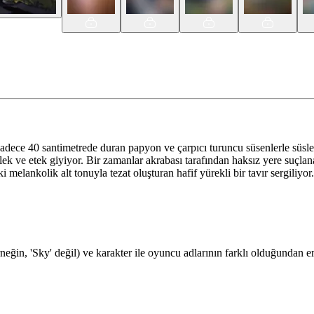
. Sadece 40 santimetrede duran papyon ve çarpıcı turuncu süsenlerle süsle
elek ve etek giyiyor. Bir zamanlar akrabası tarafından haksız yere suçl
 melankolik alt tonuyla tezat oluşturan hafif yürekli bir tavır sergiliy
rneğin, 'Sky' değil) ve karakter ile oyuncu adlarının farklı olduğundan 