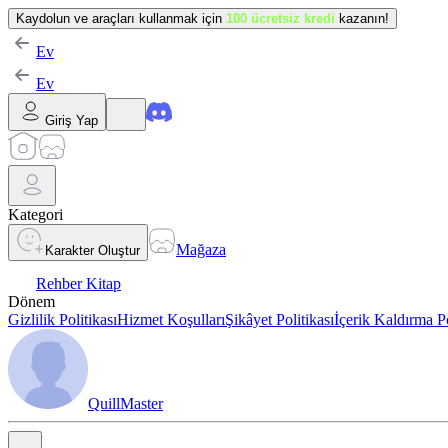
Kaydolun ve araçları kullanmak için
100 ücretsiz kredi
kazanın!
Ev
Ev
Giriş Yap
Kategori
Mağaza
Karakter Oluştur
Rehber Kitap
Dönem
Gizlilik Politikası
Hizmet Koşulları
Şikâyet Politikası
İçerik Kaldırma Po
QuillMaster