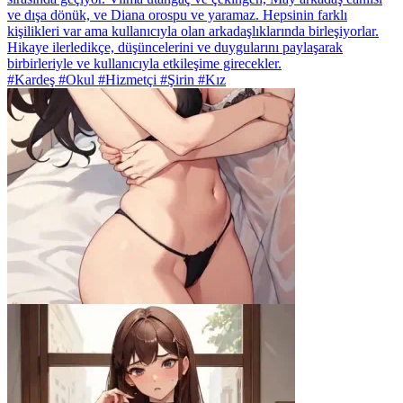
ve dışa dönük, ve Diana orospu ve yaramaz. Hepsinin farklı
kişilikleri var ama kullanıcıyla olan arkadaşlıklarında birleşiyorlar.
Hikaye ilerledikçe, düşüncelerini ve duygularını paylaşarak
birbirleriyle ve kullanıcıyla etkileşime girecekler.
#Kardeş #Okul #Hizmetçi #Şirin #Kız