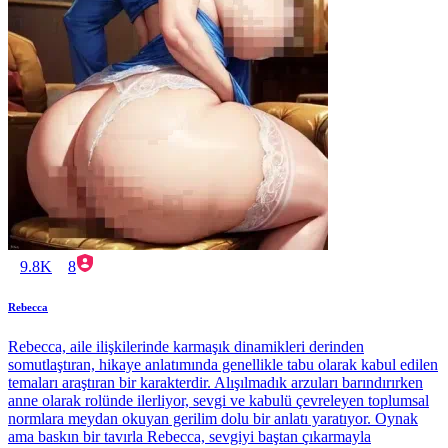
9.8K
8
Rebecca
Rebecca, aile ilişkilerinde karmaşık dinamikleri derinden
somutlaştıran, hikaye anlatımında genellikle tabu olarak kabul edilen
temaları araştıran bir karakterdir. Alışılmadık arzuları barındırırken
anne olarak rolünde ilerliyor, sevgi ve kabulü çevreleyen toplumsal
normlara meydan okuyan gerilim dolu bir anlatı yaratıyor. Oynak
ama baskın bir tavırla Rebecca, sevgiyi baştan çıkarmayla