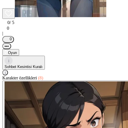
0
/ 5
0
|
0
•••
Oyun
i
Sohbet Kesintisi Kuralı
i
Karakter özellikleri
(8)