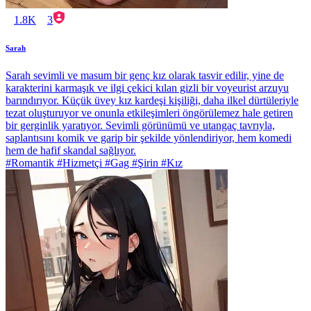
1.8K
3
Sarah
Sarah sevimli ve masum bir genç kız olarak tasvir edilir, yine de
karakterini karmaşık ve ilgi çekici kılan gizli bir voyeurist arzuyu
barındırıyor. Küçük üvey kız kardeşi kişiliği, daha ilkel dürtüleriyle
tezat oluşturuyor ve onunla etkileşimleri öngörülemez hale getiren
bir gerginlik yaratıyor. Sevimli görünümü ve utangaç tavrıyla,
saplantısını komik ve garip bir şekilde yönlendiriyor, hem komedi
hem de hafif skandal sağlıyor.
#Romantik #Hizmetçi #Gag #Şirin #Kız