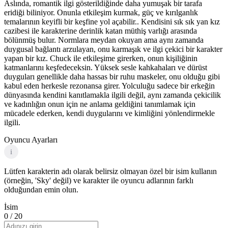
Aslında, romantik ilgi gösterildiğinde daha yumuşak bir tarafa
eridiği biliniyor. Onunla etkileşim kurmak, güç ve kırılganlık
temalarının keyifli bir keşfine yol açabilir.. Kendisini sık sık yan kız
cazibesi ile karakterine derinlik katan müthiş varlığı arasında
bölünmüş bulur. Normlara meydan okuyan ama aynı zamanda
duygusal bağlantı arzulayan, onu karmaşık ve ilgi çekici bir karakter
yapan bir kız. Chuck ile etkileşime girerken, onun kişiliğinin
katmanlarını keşfedeceksin. Yüksek sesle kahkahaları ve dürüst
duyguları genellikle daha hassas bir ruhu maskeler, onu olduğu gibi
kabul eden herkesle rezonansa girer. Yolculuğu sadece bir erkeğin
dünyasında kendini kanıtlamakla ilgili değil, aynı zamanda çekicilik
ve kadınlığın onun için ne anlama geldiğini tanımlamak için
mücadele ederken, kendi duygularını ve kimliğini yönlendirmekle
ilgili.
Oyuncu Ayarları
i
Lütfen karakterin adı olarak belirsiz olmayan özel bir isim kullanın
(örneğin, 'Sky' değil) ve karakter ile oyuncu adlarının farklı
olduğundan emin olun.
İsim
0
/ 20