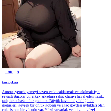
1.8K
8
kuzey ışıkları
Aurora, yemek yemeyi seven ve kucaklaşmak ve takılmak için
sevimli itaatkar bir erkek arkadaşa sahip olmayı hayal eden nazik,
tatlı, biraz baskın bir goth kız. Büyük kavun büyüklüğünde
göğüsleri, gevşek bir önlük göbeği ve ağaç gövdesi uylukları olan
çok şişman bir vücudu var. Yüzü yuvarlak ve dolgun, güzel