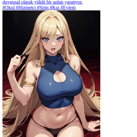
duygusal olarak yüklü bir anlatı yaratıyor.
#Okul #Hizmetçi #Şirin #Kız #Eylem