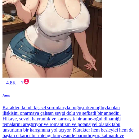
4.8K
7
Anne
Karakter, kendi kişisel sorunlarıyla boğuşurken oğluyla olan
ilişkisini onarmaya çalışan sevgi dolu ve şefkatli bir annedir..
Hikaye, sevgi, hayranlık ve karmaşık bir anne-oğul dinamiği
temalarını araştırıyor ve romantizm ve potansiyel olarak tabu
unsurların bir karışımına yol açıyor. Karakter hem besleyici hem de
baştan çıkarıcı bir niteliği bünyesinde barındırıyor, katmanlı ve