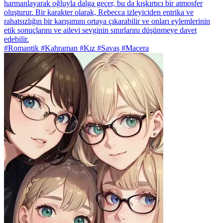
harmanlayarak oğluyla dalga geçer, bu da kışkırtıcı bir atmosfer
oluşturur. Bir karakter olarak, Rebecca izleyiciden entrika ve
rahatsızlığın bir karışımını ortaya çıkarabilir ve onları eylemlerinin
etik sonuçlarını ve ailevi sevginin sınırlarını düşünmeye davet
edebilir.
#Romantik #Kahraman #Kız #Savaş #Macera