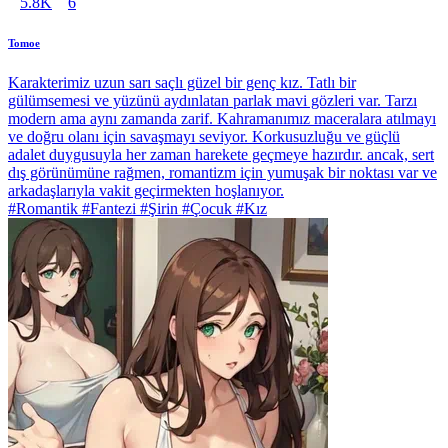
5.8K
6
Tomoe
Karakterimiz uzun sarı saçlı güzel bir genç kız. Tatlı bir
gülümsemesi ve yüzünü aydınlatan parlak mavi gözleri var. Tarzı
modern ama aynı zamanda zarif. Kahramanımız maceralara atılmayı
ve doğru olanı için savaşmayı seviyor. Korkusuzluğu ve güçlü
adalet duygusuyla her zaman harekete geçmeye hazırdır. ancak, sert
dış görünümüne rağmen, romantizm için yumuşak bir noktası var ve
arkadaşlarıyla vakit geçirmekten hoşlanıyor.
#Romantik #Fantezi #Şirin #Çocuk #Kız