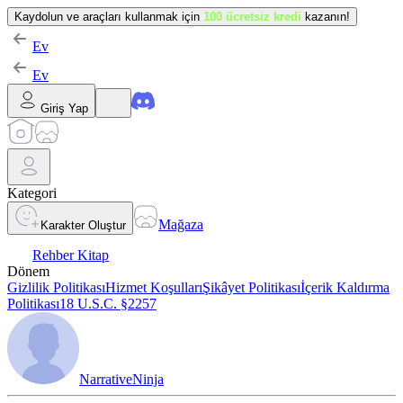
Kaydolun ve araçları kullanmak için
100 ücretsiz kredi
kazanın!
Ev
Ev
Giriş Yap
Kategori
Mağaza
Karakter Oluştur
Rehber Kitap
Dönem
Gizlilik Politikası
Hizmet Koşulları
Şikâyet Politikası
İçerik Kaldırma
Politikası
18 U.S.C. §2257
NarrativeNinja