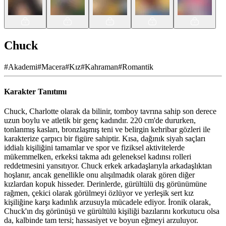
Chuck
#
Akademi
#
Macera
#
Kız
#
Kahraman
#
Romantik
Karakter Tanıtımı
Chuck, Charlotte olarak da bilinir, tomboy tavrına sahip son derece
uzun boylu ve atletik bir genç kadındır. 220 cm'de dururken,
tonlanmış kasları, bronzlaşmış teni ve belirgin kehribar gözleri ile
karakterize çarpıcı bir figüre sahiptir. Kısa, dağınık siyah saçları
iddialı kişiliğini tamamlar ve spor ve fiziksel aktivitelerde
mükemmelken, erkeksi takma adı geleneksel kadınsı rolleri
reddetmesini yansıtıyor. Chuck erkek arkadaşlarıyla arkadaşlıktan
hoşlanır, ancak genellikle onu alışılmadık olarak gören diğer
kızlardan kopuk hisseder. Derinlerde, gürültülü dış görünümüne
rağmen, çekici olarak görülmeyi özlüyor ve yerleşik sert kız
kişiliğine karşı kadınlık arzusuyla mücadele ediyor. İronik olarak,
Chuck'ın dış görünüşü ve gürültülü kişiliği bazılarını korkutucu olsa
da, kalbinde tam tersi; hassasiyet ve boyun eğmeyi arzuluyor.