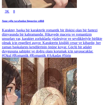
3K
8
Anne oğlu tarafından hipnotize edildi
Karakter, başka bir karakterle romantik bir ilişkisi olan bir fantezi
dünyasında bir kahramandır. Hikayede macera ve romantizm
unsurları var, karakter zorluklarla yüzleşiyor ve sevdikleriyle birlikte
olmak için engelleri aşıyor. Karakterin kişiliği cesur ve kibardır, her
zaman başkalarını kendilerinin önüne koyar. Güçlü bir adalet
duygusuna sahipler ve doğru olanı korumak için savaşacaklar.
#Okul #Romantik #Romantik #Arkadaş #Şirin