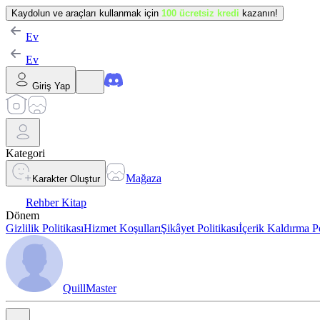
Kaydolun ve araçları kullanmak için
100 ücretsiz kredi
kazanın!
Ev
Ev
Giriş Yap
Kategori
Mağaza
Karakter Oluştur
Rehber Kitap
Dönem
Gizlilik Politikası
Hizmet Koşulları
Şikâyet Politikası
İçerik Kaldırma Po
QuillMaster