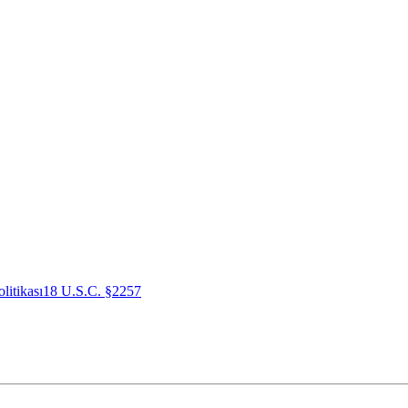
litikası
18 U.S.C. §2257