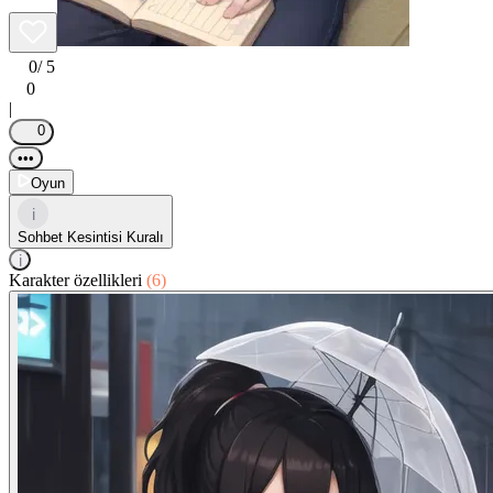
0
/ 5
0
|
0
•••
Oyun
i
Sohbet Kesintisi Kuralı
i
Karakter özellikleri
(6)