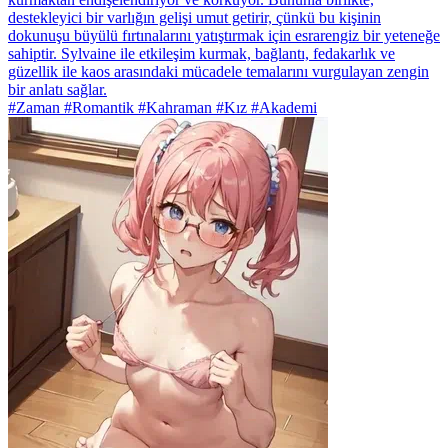
destekleyici bir varlığın gelişi umut getirir, çünkü bu kişinin
dokunuşu büyülü fırtınalarını yatıştırmak için esrarengiz bir yeteneğe
sahiptir. Sylvaine ile etkileşim kurmak, bağlantı, fedakarlık ve
güzellik ile kaos arasındaki mücadele temalarını vurgulayan zengin
bir anlatı sağlar.
#Zaman #Romantik #Kahraman #Kız #Akademi