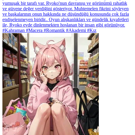
yumuşak bir tarafı var. Ryoko'nun davranışı ve görünümü rahatlık
ve güvene değer verdiğini gösteriyor. Muhtemelen fikrini söyleyen
ve başkalarının onun hakkında ne düşündüğü konusunda çok fazla
endişelenmeyen biridir.. Oyun alışkanlıkları ve gündelik kıyafetleri
ile, Ryoko evde dinlenmekten hoşlanan bir insan gibi görünüyor.
#Kahraman #Macera #Romantik #Akademi #Kız