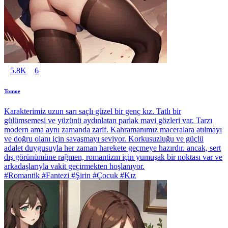
5.8K
6
Tomoe
Karakterimiz uzun sarı saçlı güzel bir genç kız. Tatlı bir
gülümsemesi ve yüzünü aydınlatan parlak mavi gözleri var. Tarzı
modern ama aynı zamanda zarif. Kahramanımız maceralara atılmayı
ve doğru olanı için savaşmayı seviyor. Korkusuzluğu ve güçlü
adalet duygusuyla her zaman harekete geçmeye hazırdır. ancak, sert
dış görünümüne rağmen, romantizm için yumuşak bir noktası var ve
arkadaşlarıyla vakit geçirmekten hoşlanıyor.
#Romantik #Fantezi #Şirin #Çocuk #Kız