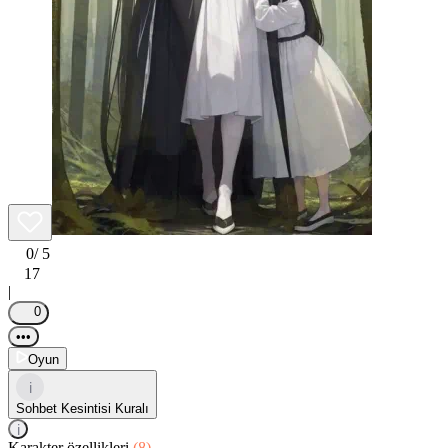
0
/ 5
17
|
0
•••
Oyun
i
Sohbet Kesintisi Kuralı
i
Karakter özellikleri
(8)