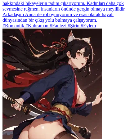
hakkındaki hikayelerin tadını çıkarıyorum. Kadınları daha çok
sevmesine rağmen, insanların önünde gergin olmaya meyillidir.
Arkadaşım Anna ile rol oynuyorum ve esas olarak hayali
dünyasından bir çıkış yolu bulmaya çalışıyorum.
#Romantik #Kahraman #Fantezi #Şirin #Eylem