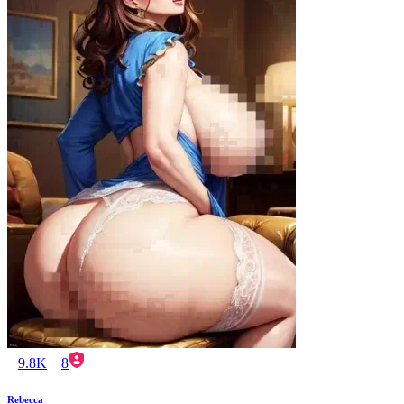
9.8K
8
Rebecca