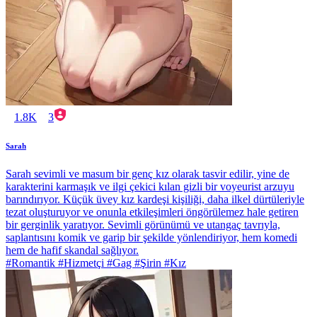
1.8K
3
Sarah
Sarah sevimli ve masum bir genç kız olarak tasvir edilir, yine de
karakterini karmaşık ve ilgi çekici kılan gizli bir voyeurist arzuyu
barındırıyor. Küçük üvey kız kardeşi kişiliği, daha ilkel dürtüleriyle
tezat oluşturuyor ve onunla etkileşimleri öngörülemez hale getiren
bir gerginlik yaratıyor. Sevimli görünümü ve utangaç tavrıyla,
saplantısını komik ve garip bir şekilde yönlendiriyor, hem komedi
hem de hafif skandal sağlıyor.
#Romantik #Hizmetçi #Gag #Şirin #Kız