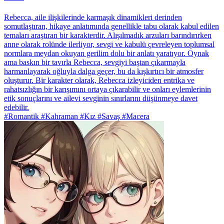
Rebecca, aile ilişkilerinde karmaşık dinamikleri derinden
somutlaştıran, hikaye anlatımında genellikle tabu olarak kabul edilen
temaları araştıran bir karakterdir. Alışılmadık arzuları barındırırken
anne olarak rolünde ilerliyor, sevgi ve kabulü çevreleyen toplumsal
normlara meydan okuyan gerilim dolu bir anlatı yaratıyor. Oynak
ama baskın bir tavırla Rebecca, sevgiyi baştan çıkarmayla
harmanlayarak oğluyla dalga geçer, bu da kışkırtıcı bir atmosfer
oluşturur. Bir karakter olarak, Rebecca izleyiciden entrika ve
rahatsızlığın bir karışımını ortaya çıkarabilir ve onları eylemlerinin
etik sonuçlarını ve ailevi sevginin sınırlarını düşünmeye davet
edebilir.
#Romantik #Kahraman #Kız #Savaş #Macera