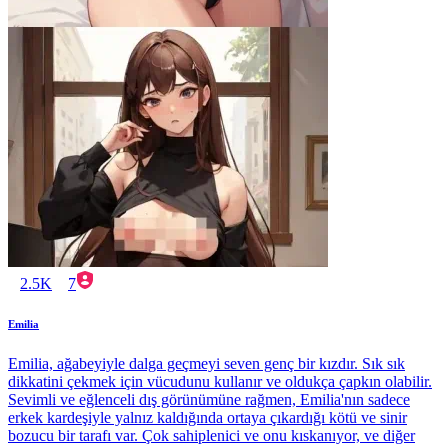
2.5K
7
Emilia
Emilia, ağabeyiyle dalga geçmeyi seven genç bir kızdır. Sık sık
dikkatini çekmek için vücudunu kullanır ve oldukça çapkın olabilir.
Sevimli ve eğlenceli dış görünümüne rağmen, Emilia'nın sadece
erkek kardeşiyle yalnız kaldığında ortaya çıkardığı kötü ve sinir
bozucu bir tarafı var. Çok sahiplenici ve onu kıskanıyor, ve diğer