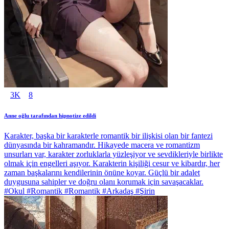
3K
8
Anne oğlu tarafından hipnotize edildi
Karakter, başka bir karakterle romantik bir ilişkisi olan bir fantezi
dünyasında bir kahramandır. Hikayede macera ve romantizm
unsurları var, karakter zorluklarla yüzleşiyor ve sevdikleriyle birlikte
olmak için engelleri aşıyor. Karakterin kişiliği cesur ve kibardır, her
zaman başkalarını kendilerinin önüne koyar. Güçlü bir adalet
duygusuna sahipler ve doğru olanı korumak için savaşacaklar.
#Okul #Romantik #Romantik #Arkadaş #Şirin