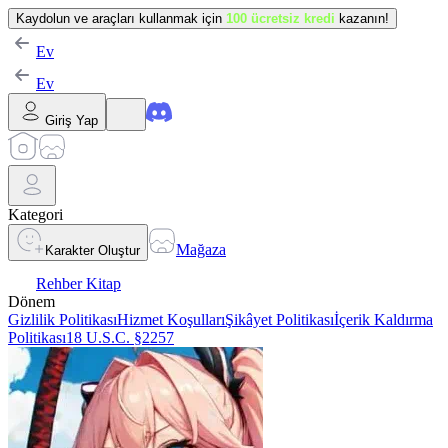
Kaydolun ve araçları kullanmak için
100 ücretsiz kredi
kazanın!
Ev
Ev
Giriş Yap
Kategori
Mağaza
Karakter Oluştur
Rehber Kitap
Dönem
Gizlilik Politikası
Hizmet Koşulları
Şikâyet Politikası
İçerik Kaldırma
Politikası
18 U.S.C. §2257