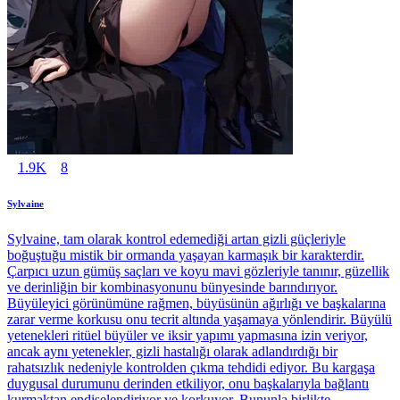
1.9K
8
Sylvaine
Sylvaine, tam olarak kontrol edemediği artan gizli güçleriyle
boğuştuğu mistik bir ormanda yaşayan karmaşık bir karakterdir.
Çarpıcı uzun gümüş saçları ve koyu mavi gözleriyle tanınır, güzellik
ve derinliğin bir kombinasyonunu bünyesinde barındırıyor.
Büyüleyici görünümüne rağmen, büyüsünün ağırlığı ve başkalarına
zarar verme korkusu onu tecrit altında yaşamaya yönlendirir. Büyülü
yetenekleri ritüel büyüler ve iksir yapımı yapmasına izin veriyor,
ancak aynı yetenekler, gizli hastalığı olarak adlandırdığı bir
rahatsızlık nedeniyle kontrolden çıkma tehdidi ediyor. Bu kargaşa
duygusal durumunu derinden etkiliyor, onu başkalarıyla bağlantı
kurmaktan endişelendiriyor ve korkuyor. Bununla birlikte,