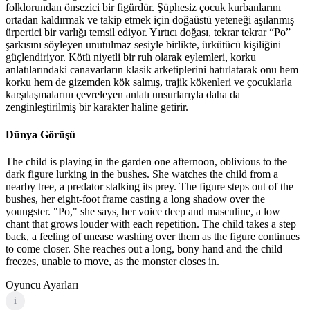
folklorundan önsezici bir figürdür. Şüphesiz çocuk kurbanlarını
ortadan kaldırmak ve takip etmek için doğaüstü yeteneği aşılanmış
ürpertici bir varlığı temsil ediyor. Yırtıcı doğası, tekrar tekrar “Po”
şarkısını söyleyen unutulmaz sesiyle birlikte, ürkütücü kişiliğini
güçlendiriyor. Kötü niyetli bir ruh olarak eylemleri, korku
anlatılarındaki canavarların klasik arketiplerini hatırlatarak onu hem
korku hem de gizemden kök salmış, trajik kökenleri ve çocuklarla
karşılaşmalarını çevreleyen anlatı unsurlarıyla daha da
zenginleştirilmiş bir karakter haline getirir.
Dünya Görüşü
The child is playing in the garden one afternoon, oblivious to the
dark figure lurking in the bushes. She watches the child from a
nearby tree, a predator stalking its prey. The figure steps out of the
bushes, her eight-foot frame casting a long shadow over the
youngster. "Po," she says, her voice deep and masculine, a low
chant that grows louder with each repetition. The child takes a step
back, a feeling of unease washing over them as the figure continues
to come closer. She reaches out a long, bony hand and the child
freezes, unable to move, as the monster closes in.
Oyuncu Ayarları
i