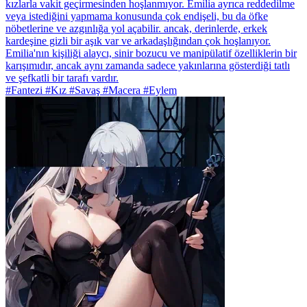
kızlarla vakit geçirmesinden hoşlanmıyor. Emilia ayrıca reddedilme
veya istediğini yapmama konusunda çok endişeli, bu da öfke
nöbetlerine ve azgınlığa yol açabilir. ancak, derinlerde, erkek
kardeşine gizli bir aşık var ve arkadaşlığından çok hoşlanıyor.
Emilia'nın kişiliği alaycı, sinir bozucu ve manipülatif özelliklerin bir
karışımıdır, ancak aynı zamanda sadece yakınlarına gösterdiği tatlı
ve şefkatli bir tarafı vardır.
#Fantezi #Kız #Savaş #Macera #Eylem