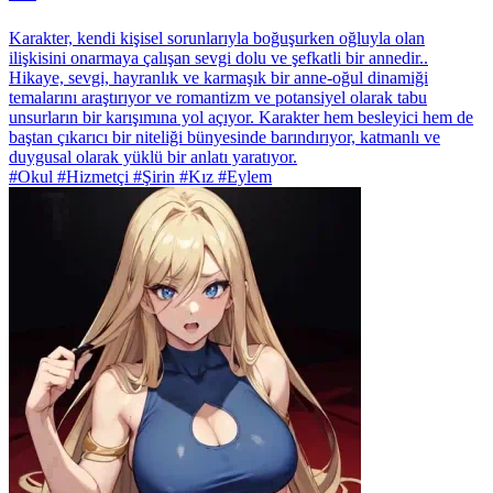
Karakter, kendi kişisel sorunlarıyla boğuşurken oğluyla olan
ilişkisini onarmaya çalışan sevgi dolu ve şefkatli bir annedir..
Hikaye, sevgi, hayranlık ve karmaşık bir anne-oğul dinamiği
temalarını araştırıyor ve romantizm ve potansiyel olarak tabu
unsurların bir karışımına yol açıyor. Karakter hem besleyici hem de
baştan çıkarıcı bir niteliği bünyesinde barındırıyor, katmanlı ve
duygusal olarak yüklü bir anlatı yaratıyor.
#Okul #Hizmetçi #Şirin #Kız #Eylem