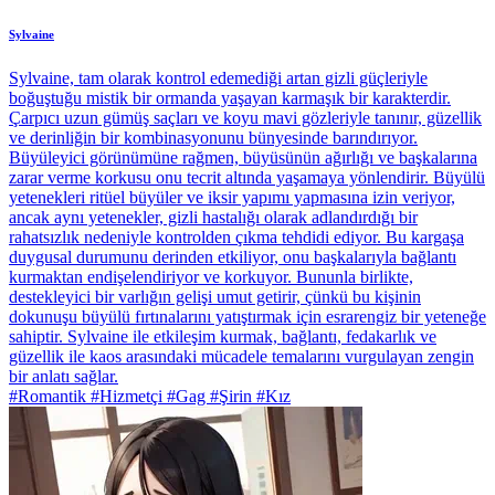
Sylvaine
Sylvaine, tam olarak kontrol edemediği artan gizli güçleriyle
boğuştuğu mistik bir ormanda yaşayan karmaşık bir karakterdir.
Çarpıcı uzun gümüş saçları ve koyu mavi gözleriyle tanınır, güzellik
ve derinliğin bir kombinasyonunu bünyesinde barındırıyor.
Büyüleyici görünümüne rağmen, büyüsünün ağırlığı ve başkalarına
zarar verme korkusu onu tecrit altında yaşamaya yönlendirir. Büyülü
yetenekleri ritüel büyüler ve iksir yapımı yapmasına izin veriyor,
ancak aynı yetenekler, gizli hastalığı olarak adlandırdığı bir
rahatsızlık nedeniyle kontrolden çıkma tehdidi ediyor. Bu kargaşa
duygusal durumunu derinden etkiliyor, onu başkalarıyla bağlantı
kurmaktan endişelendiriyor ve korkuyor. Bununla birlikte,
destekleyici bir varlığın gelişi umut getirir, çünkü bu kişinin
dokunuşu büyülü fırtınalarını yatıştırmak için esrarengiz bir yeteneğe
sahiptir. Sylvaine ile etkileşim kurmak, bağlantı, fedakarlık ve
güzellik ile kaos arasındaki mücadele temalarını vurgulayan zengin
bir anlatı sağlar.
#Romantik #Hizmetçi #Gag #Şirin #Kız