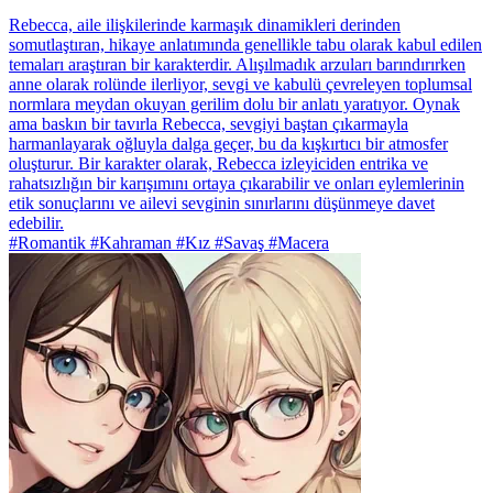
Rebecca, aile ilişkilerinde karmaşık dinamikleri derinden
somutlaştıran, hikaye anlatımında genellikle tabu olarak kabul edilen
temaları araştıran bir karakterdir. Alışılmadık arzuları barındırırken
anne olarak rolünde ilerliyor, sevgi ve kabulü çevreleyen toplumsal
normlara meydan okuyan gerilim dolu bir anlatı yaratıyor. Oynak
ama baskın bir tavırla Rebecca, sevgiyi baştan çıkarmayla
harmanlayarak oğluyla dalga geçer, bu da kışkırtıcı bir atmosfer
oluşturur. Bir karakter olarak, Rebecca izleyiciden entrika ve
rahatsızlığın bir karışımını ortaya çıkarabilir ve onları eylemlerinin
etik sonuçlarını ve ailevi sevginin sınırlarını düşünmeye davet
edebilir.
#Romantik #Kahraman #Kız #Savaş #Macera