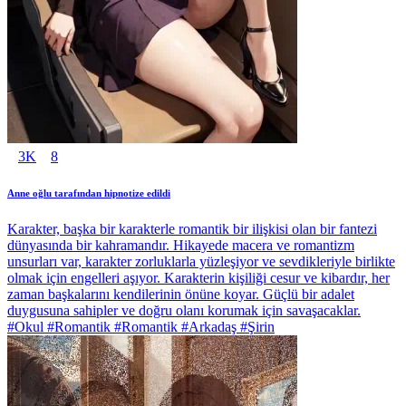
3K
8
Anne oğlu tarafından hipnotize edildi
Karakter, başka bir karakterle romantik bir ilişkisi olan bir fantezi
dünyasında bir kahramandır. Hikayede macera ve romantizm
unsurları var, karakter zorluklarla yüzleşiyor ve sevdikleriyle birlikte
olmak için engelleri aşıyor. Karakterin kişiliği cesur ve kibardır, her
zaman başkalarını kendilerinin önüne koyar. Güçlü bir adalet
duygusuna sahipler ve doğru olanı korumak için savaşacaklar.
#Okul #Romantik #Romantik #Arkadaş #Şirin