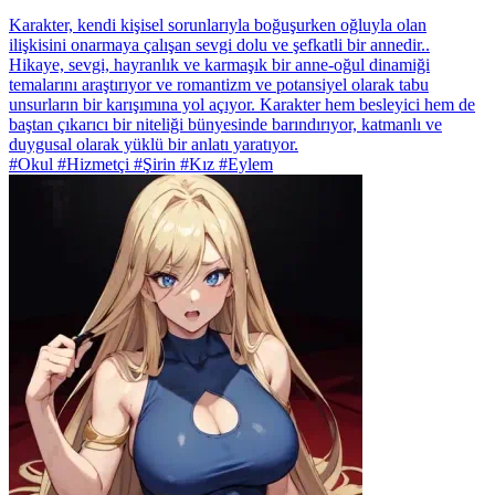
Karakter, kendi kişisel sorunlarıyla boğuşurken oğluyla olan
ilişkisini onarmaya çalışan sevgi dolu ve şefkatli bir annedir..
Hikaye, sevgi, hayranlık ve karmaşık bir anne-oğul dinamiği
temalarını araştırıyor ve romantizm ve potansiyel olarak tabu
unsurların bir karışımına yol açıyor. Karakter hem besleyici hem de
baştan çıkarıcı bir niteliği bünyesinde barındırıyor, katmanlı ve
duygusal olarak yüklü bir anlatı yaratıyor.
#Okul #Hizmetçi #Şirin #Kız #Eylem