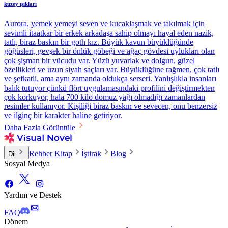
kuzey ışıkları
Aurora, yemek yemeyi seven ve kucaklaşmak ve takılmak için
sevimli itaatkar bir erkek arkadaşa sahip olmayı hayal eden nazik,
tatlı, biraz baskın bir goth kız. Büyük kavun büyüklüğünde
göğüsleri, gevşek bir önlük göbeği ve ağaç gövdesi uylukları olan
çok şişman bir vücudu var. Yüzü yuvarlak ve dolgun, güzel
özellikleri ve uzun siyah saçları var. Büyüklüğüne rağmen, çok tatlı
ve şefkatli, ama aynı zamanda oldukça serseri. Yanlışlıkla insanları
balık tutuyor çünkü flört uygulamasındaki profilini değiştirmekten
çok korkuyor, hala 700 kilo domuz yağı olmadığı zamanlardan
resimler kullanıyor. Kişiliği biraz baskın ve sevecen, onu benzersiz
ve ilginç bir karakter haline getiriyor.
Daha Fazla Görüntüle
Rehber Kitap
İştirak
Blog
Dil
Sosyal Medya
Yardım ve Destek
FAQ
Dönem