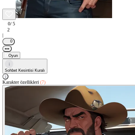
0
/ 5
2
|
0
•••
Oyun
i
Sohbet Kesintisi Kuralı
i
Karakter özellikleri
(7)