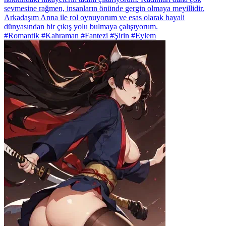
sevmesine rağmen, insanların önünde gergin olmaya meyillidir.
Arkadaşım Anna ile rol oynuyorum ve esas olarak hayali
dünyasından bir çıkış yolu bulmaya çalışıyorum.
#Romantik #Kahraman #Fantezi #Şirin #Eylem