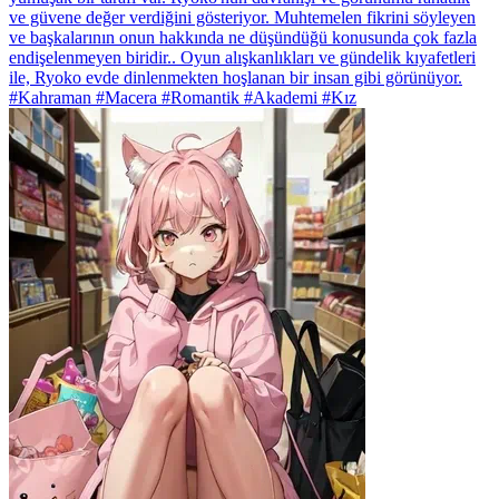
ve güvene değer verdiğini gösteriyor. Muhtemelen fikrini söyleyen
ve başkalarının onun hakkında ne düşündüğü konusunda çok fazla
endişelenmeyen biridir.. Oyun alışkanlıkları ve gündelik kıyafetleri
ile, Ryoko evde dinlenmekten hoşlanan bir insan gibi görünüyor.
#Kahraman #Macera #Romantik #Akademi #Kız