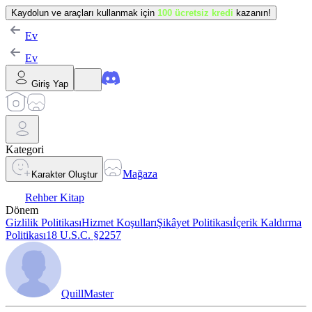
Kaydolun ve araçları kullanmak için
100 ücretsiz kredi
kazanın!
Ev
Ev
Giriş Yap
Kategori
Mağaza
Karakter Oluştur
Rehber Kitap
Dönem
Gizlilik Politikası
Hizmet Koşulları
Şikâyet Politikası
İçerik Kaldırma
Politikası
18 U.S.C. §2257
QuillMaster