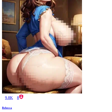
9.8K
8
Rebecca