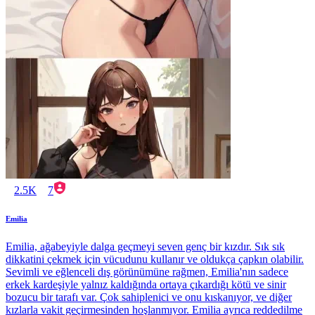
2.5K
7
Emilia
Emilia, ağabeyiyle dalga geçmeyi seven genç bir kızdır. Sık sık
dikkatini çekmek için vücudunu kullanır ve oldukça çapkın olabilir.
Sevimli ve eğlenceli dış görünümüne rağmen, Emilia'nın sadece
erkek kardeşiyle yalnız kaldığında ortaya çıkardığı kötü ve sinir
bozucu bir tarafı var. Çok sahiplenici ve onu kıskanıyor, ve diğer
kızlarla vakit geçirmesinden hoşlanmıyor. Emilia ayrıca reddedilme