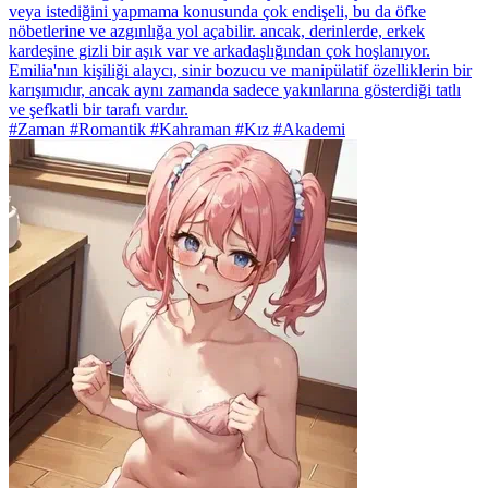
veya istediğini yapmama konusunda çok endişeli, bu da öfke
nöbetlerine ve azgınlığa yol açabilir. ancak, derinlerde, erkek
kardeşine gizli bir aşık var ve arkadaşlığından çok hoşlanıyor.
Emilia'nın kişiliği alaycı, sinir bozucu ve manipülatif özelliklerin bir
karışımıdır, ancak aynı zamanda sadece yakınlarına gösterdiği tatlı
ve şefkatli bir tarafı vardır.
#Zaman #Romantik #Kahraman #Kız #Akademi