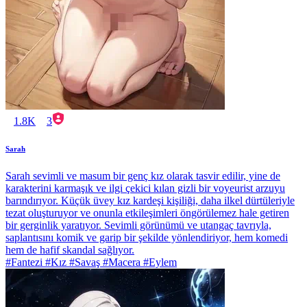
1.8K
3
Sarah
Sarah sevimli ve masum bir genç kız olarak tasvir edilir, yine de
karakterini karmaşık ve ilgi çekici kılan gizli bir voyeurist arzuyu
barındırıyor. Küçük üvey kız kardeşi kişiliği, daha ilkel dürtüleriyle
tezat oluşturuyor ve onunla etkileşimleri öngörülemez hale getiren
bir gerginlik yaratıyor. Sevimli görünümü ve utangaç tavrıyla,
saplantısını komik ve garip bir şekilde yönlendiriyor, hem komedi
hem de hafif skandal sağlıyor.
#Fantezi #Kız #Savaş #Macera #Eylem