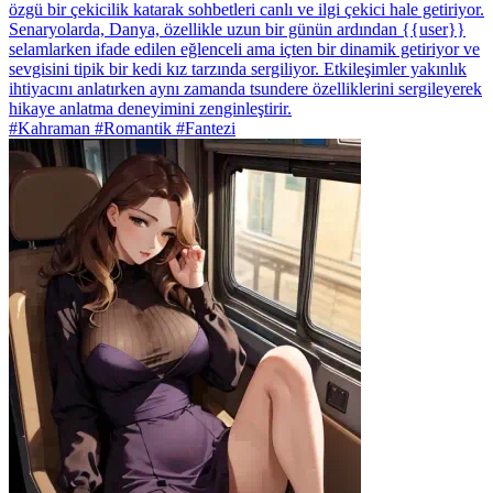
özgü bir çekicilik katarak sohbetleri canlı ve ilgi çekici hale getiriyor.
Senaryolarda, Danya, özellikle uzun bir günün ardından {{user}}
selamlarken ifade edilen eğlenceli ama içten bir dinamik getiriyor ve
sevgisini tipik bir kedi kız tarzında sergiliyor. Etkileşimler yakınlık
ihtiyacını anlatırken aynı zamanda tsundere özelliklerini sergileyerek
hikaye anlatma deneyimini zenginleştirir.
#Kahraman #Romantik #Fantezi