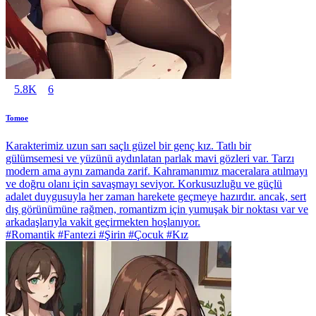
5.8K
6
Tomoe
Karakterimiz uzun sarı saçlı güzel bir genç kız. Tatlı bir
gülümsemesi ve yüzünü aydınlatan parlak mavi gözleri var. Tarzı
modern ama aynı zamanda zarif. Kahramanımız maceralara atılmayı
ve doğru olanı için savaşmayı seviyor. Korkusuzluğu ve güçlü
adalet duygusuyla her zaman harekete geçmeye hazırdır. ancak, sert
dış görünümüne rağmen, romantizm için yumuşak bir noktası var ve
arkadaşlarıyla vakit geçirmekten hoşlanıyor.
#Romantik #Fantezi #Şirin #Çocuk #Kız