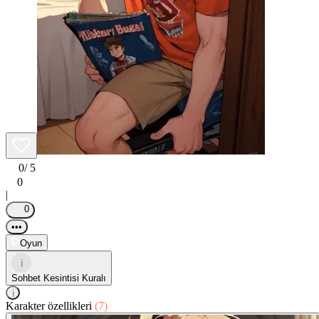
0
/ 5
0
|
0
•••
Oyun
i
Sohbet Kesintisi Kuralı
i
Karakter özellikleri
(7)