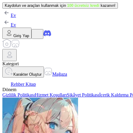
Kaydolun ve araçları kullanmak için
100 ücretsiz kredi
kazanın!
Ev
Ev
Giriş Yap
Kategori
Mağaza
Karakter Oluştur
Rehber Kitap
Dönem
Gizlilik Politikası
Hizmet Koşulları
Şikâyet Politikası
İçerik Kaldırma Po