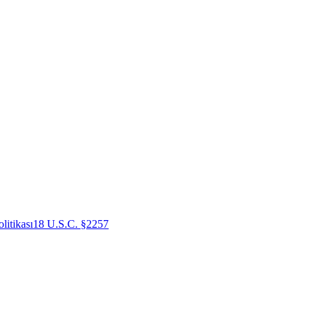
litikası
18 U.S.C. §2257