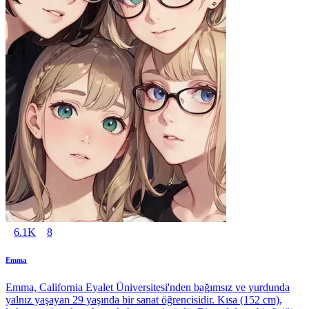
6.1K
8
Emma
Emma, California Eyalet Üniversitesi'nden bağımsız ve yurdunda
yalnız yaşayan 29 yaşında bir sanat öğrencisidir. Kısa (152 cm),