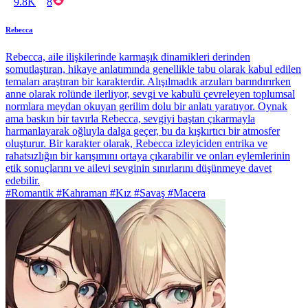
9.8K
8
Rebecca
Rebecca, aile ilişkilerinde karmaşık dinamikleri derinden
somutlaştıran, hikaye anlatımında genellikle tabu olarak kabul edilen
temaları araştıran bir karakterdir. Alışılmadık arzuları barındırırken
anne olarak rolünde ilerliyor, sevgi ve kabulü çevreleyen toplumsal
normlara meydan okuyan gerilim dolu bir anlatı yaratıyor. Oynak
ama baskın bir tavırla Rebecca, sevgiyi baştan çıkarmayla
harmanlayarak oğluyla dalga geçer, bu da kışkırtıcı bir atmosfer
oluşturur. Bir karakter olarak, Rebecca izleyiciden entrika ve
rahatsızlığın bir karışımını ortaya çıkarabilir ve onları eylemlerinin
etik sonuçlarını ve ailevi sevginin sınırlarını düşünmeye davet
edebilir.
#Romantik #Kahraman #Kız #Savaş #Macera