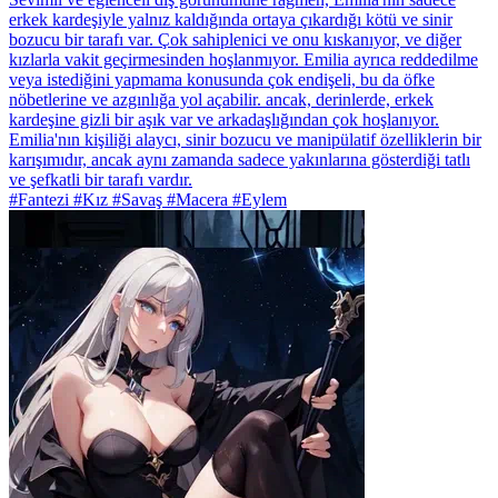
erkek kardeşiyle yalnız kaldığında ortaya çıkardığı kötü ve sinir
bozucu bir tarafı var. Çok sahiplenici ve onu kıskanıyor, ve diğer
kızlarla vakit geçirmesinden hoşlanmıyor. Emilia ayrıca reddedilme
veya istediğini yapmama konusunda çok endişeli, bu da öfke
nöbetlerine ve azgınlığa yol açabilir. ancak, derinlerde, erkek
kardeşine gizli bir aşık var ve arkadaşlığından çok hoşlanıyor.
Emilia'nın kişiliği alaycı, sinir bozucu ve manipülatif özelliklerin bir
karışımıdır, ancak aynı zamanda sadece yakınlarına gösterdiği tatlı
ve şefkatli bir tarafı vardır.
#Fantezi #Kız #Savaş #Macera #Eylem