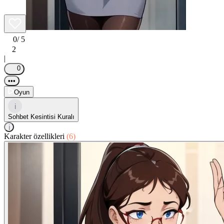
0
/ 5
2
|
0
•••
Oyun
i
Sohbet Kesintisi Kuralı
i
Karakter özellikleri
(6)