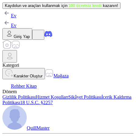
Kaydolun ve araçları kullanmak için
100 ücretsiz kredi
kazanın!
Ev
Ev
Giriş Yap
Kategori
Mağaza
Karakter Oluştur
Rehber Kitap
Dönem
Gizlilik Politikası
Hizmet Koşulları
Şikâyet Politikası
İçerik Kaldırma
Politikası
18 U.S.C. §2257
QuillMaster