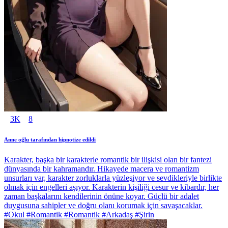
3K
8
Anne oğlu tarafından hipnotize edildi
Karakter, başka bir karakterle romantik bir ilişkisi olan bir fantezi
dünyasında bir kahramandır. Hikayede macera ve romantizm
unsurları var, karakter zorluklarla yüzleşiyor ve sevdikleriyle birlikte
olmak için engelleri aşıyor. Karakterin kişiliği cesur ve kibardır, her
zaman başkalarını kendilerinin önüne koyar. Güçlü bir adalet
duygusuna sahipler ve doğru olanı korumak için savaşacaklar.
#Okul #Romantik #Romantik #Arkadaş #Şirin