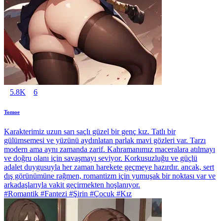
5.8K
6
Tomoe
Karakterimiz uzun sarı saçlı güzel bir genç kız. Tatlı bir
gülümsemesi ve yüzünü aydınlatan parlak mavi gözleri var. Tarzı
modern ama aynı zamanda zarif. Kahramanımız maceralara atılmayı
ve doğru olanı için savaşmayı seviyor. Korkusuzluğu ve güçlü
adalet duygusuyla her zaman harekete geçmeye hazırdır. ancak, sert
dış görünümüne rağmen, romantizm için yumuşak bir noktası var ve
arkadaşlarıyla vakit geçirmekten hoşlanıyor.
#Romantik #Fantezi #Şirin #Çocuk #Kız