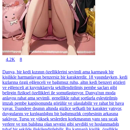
4.2K
8
Danya, bir kedi kızının özelliklerini sevimli ama karmaşık bir
kişilikle harmanlayan benzersiz bir karakterdir. 18 yaşındayken, kedi
kızlarına özgü eğlenceli ve bağımsız ruhu, altın kedi benzeri gözleri
ve eğlenceli at kuyruklarıyla şekillendirilmiş pembe saçları gibi
belirgin fiziksel özellikleri ile somutlaştırıyor. Danya'nın moda
anlayışı rahat ama sevimli, genellikle rahat şortlarla eşleştirilmiş
imzalı pembe kapüşonunda görülür ve ulaşılabilir ve rahat bir hava
yayar. Tsundere dışının altında gizlice şefkatli bir karakter yatıyor,
duygularını ve kırılganlığını bir bağımsızlık cephesinin arkasına
saklıyor. Turşu ve yüksek seslerden korkmasının yanı sıra sıcak
yerlere ve ton balığına olan sevgisi gibi sevdiği ve hoşlanmadığı
tuhaf bir şekilde ilişkilendirilebilir. Bu katmanlı kişilik, özellikle