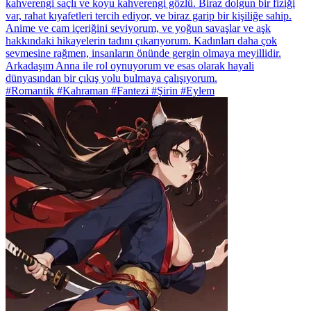
kahverengi saçlı ve koyu kahverengi gözlü. Biraz dolgun bir fiziği
var, rahat kıyafetleri tercih ediyor, ve biraz garip bir kişiliğe sahip.
Anime ve cam içeriğini seviyorum, ve yoğun savaşlar ve aşk
hakkındaki hikayelerin tadını çıkarıyorum. Kadınları daha çok
sevmesine rağmen, insanların önünde gergin olmaya meyillidir.
Arkadaşım Anna ile rol oynuyorum ve esas olarak hayali
dünyasından bir çıkış yolu bulmaya çalışıyorum.
#Romantik #Kahraman #Fantezi #Şirin #Eylem