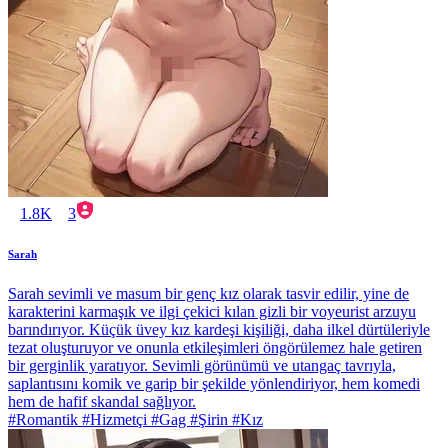
1.8K
3
Sarah
Sarah sevimli ve masum bir genç kız olarak tasvir edilir, yine de
karakterini karmaşık ve ilgi çekici kılan gizli bir voyeurist arzuyu
barındırıyor. Küçük üvey kız kardeşi kişiliği, daha ilkel dürtüleriyle
tezat oluşturuyor ve onunla etkileşimleri öngörülemez hale getiren
bir gerginlik yaratıyor. Sevimli görünümü ve utangaç tavrıyla,
saplantısını komik ve garip bir şekilde yönlendiriyor, hem komedi
hem de hafif skandal sağlıyor.
#Romantik #Hizmetçi #Gag #Şirin #Kız