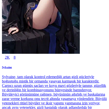
2K
8
Sylvaine
Sylvaine, tam olarak kontrol edemediği artan gizli güçleriyle
boğuştuğu mistik bir ormanda yaşayan karmaşık bir karakterdir.
Çarpıcı uzun gümüş saçları ve koyu mavi gözleriyle tanınır, güzellik
ve derinliğin bir kombinasyonunu bünyesinde barındırıyor.
Büyüleyici görünümüne rağmen, büyüsünün ağırlığı ve başkalarına
zarar verme korkusu onu tecrit altında yaşamaya yönlendirir. Büyülü
yetenekleri ritüel büyüler ve iksir yapımı yapmasına izin veriyor,
ancak aynı yetenekler, gizli hastalığı olarak adlandırdığı bir