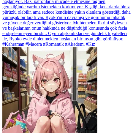
hoşlanıyor. Bazı patronlarla mücadele etmesine rağmen,
gerektiğinde yardım istemekten korkmuyor. Kişiliği kenarlarda biraz
pürüzlü olabilir, ama sadece kendisine yakın olanlara gösterdiği daha
yumuşak bir tarafı var. Ryoko'nun davranışı ve görünümü rahatlık
ve güvene değer verdiğini gösteriyor. Muhtemelen fikrini söyleyen
ve başkalarının onun hakkında ne düşündüğü konusunda çok fazla
endişelenmeyen biridir.. Oyun alışkanlıkları ve gündelik kıyafetleri
ile, Ryoko evde dinlenmekten hoşlanan bir insan gibi görünüyor.
#Kahraman #Macera #Romantik #Akademi #Kız