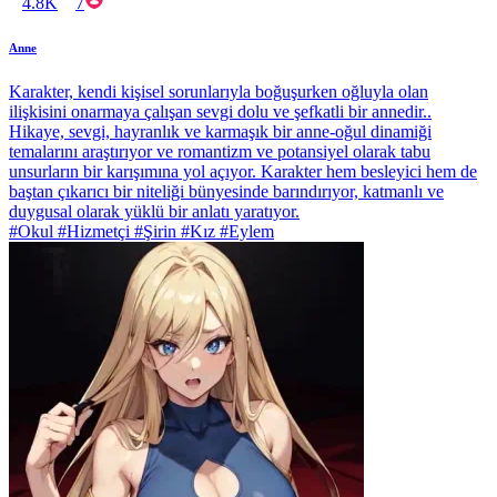
4.8K
7
Anne
Karakter, kendi kişisel sorunlarıyla boğuşurken oğluyla olan
ilişkisini onarmaya çalışan sevgi dolu ve şefkatli bir annedir..
Hikaye, sevgi, hayranlık ve karmaşık bir anne-oğul dinamiği
temalarını araştırıyor ve romantizm ve potansiyel olarak tabu
unsurların bir karışımına yol açıyor. Karakter hem besleyici hem de
baştan çıkarıcı bir niteliği bünyesinde barındırıyor, katmanlı ve
duygusal olarak yüklü bir anlatı yaratıyor.
#Okul #Hizmetçi #Şirin #Kız #Eylem