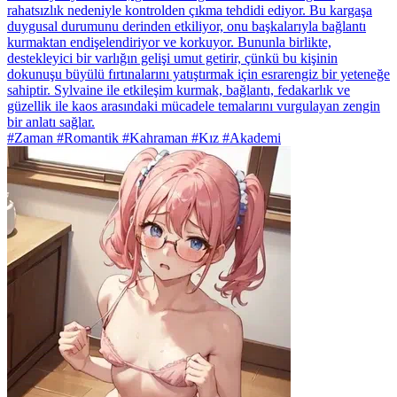
rahatsızlık nedeniyle kontrolden çıkma tehdidi ediyor. Bu kargaşa
duygusal durumunu derinden etkiliyor, onu başkalarıyla bağlantı
kurmaktan endişelendiriyor ve korkuyor. Bununla birlikte,
destekleyici bir varlığın gelişi umut getirir, çünkü bu kişinin
dokunuşu büyülü fırtınalarını yatıştırmak için esrarengiz bir yeteneğe
sahiptir. Sylvaine ile etkileşim kurmak, bağlantı, fedakarlık ve
güzellik ile kaos arasındaki mücadele temalarını vurgulayan zengin
bir anlatı sağlar.
#Zaman #Romantik #Kahraman #Kız #Akademi