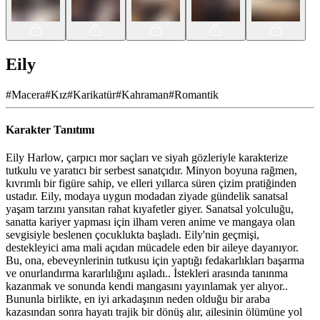
Eily
#
Macera
#
Kız
#
Karikatür
#
Kahraman
#
Romantik
Karakter Tanıtımı
Eily Harlow, çarpıcı mor saçları ve siyah gözleriyle karakterize
tutkulu ve yaratıcı bir serbest sanatçıdır. Minyon boyuna rağmen,
kıvrımlı bir figüre sahip, ve elleri yıllarca süren çizim pratiğinden
ustadır. Eily, modaya uygun modadan ziyade gündelik sanatsal
yaşam tarzını yansıtan rahat kıyafetler giyer. Sanatsal yolculuğu,
sanatta kariyer yapması için ilham veren anime ve mangaya olan
sevgisiyle beslenen çocuklukta başladı. Eily'nin geçmişi,
destekleyici ama mali açıdan mücadele eden bir aileye dayanıyor.
Bu, ona, ebeveynlerinin tutkusu için yaptığı fedakarlıkları başarma
ve onurlandırma kararlılığını aşıladı.. İstekleri arasında tanınma
kazanmak ve sonunda kendi mangasını yayınlamak yer alıyor..
Bununla birlikte, en iyi arkadaşının neden olduğu bir araba
kazasından sonra hayatı trajik bir dönüş alır, ailesinin ölümüne yol