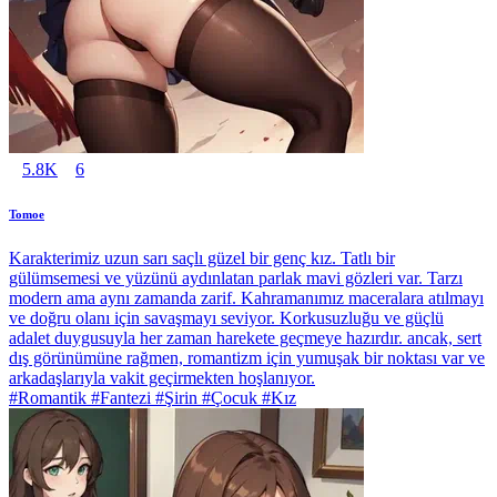
5.8K
6
Tomoe
Karakterimiz uzun sarı saçlı güzel bir genç kız. Tatlı bir
gülümsemesi ve yüzünü aydınlatan parlak mavi gözleri var. Tarzı
modern ama aynı zamanda zarif. Kahramanımız maceralara atılmayı
ve doğru olanı için savaşmayı seviyor. Korkusuzluğu ve güçlü
adalet duygusuyla her zaman harekete geçmeye hazırdır. ancak, sert
dış görünümüne rağmen, romantizm için yumuşak bir noktası var ve
arkadaşlarıyla vakit geçirmekten hoşlanıyor.
#Romantik #Fantezi #Şirin #Çocuk #Kız