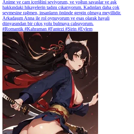
Anime ve cam içeriğini seviyorum, ve yoğun savaşlar ve aşk
hakkındaki hikayelerin tadını çıkarıyorum. Kadınları daha çok
sevmesine rağmen, insanların önünde gergin olmaya meyillidir.
Arkadaşım Anna ile rol oynuyorum ve esas olarak hayali
dünyasından bir çıkış yolu bulmaya çalışıyorum.
#Romantik #Kahraman #Fantezi #Şirin #Eylem