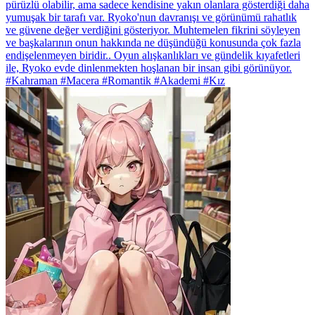
pürüzlü olabilir, ama sadece kendisine yakın olanlara gösterdiği daha
yumuşak bir tarafı var. Ryoko'nun davranışı ve görünümü rahatlık
ve güvene değer verdiğini gösteriyor. Muhtemelen fikrini söyleyen
ve başkalarının onun hakkında ne düşündüğü konusunda çok fazla
endişelenmeyen biridir.. Oyun alışkanlıkları ve gündelik kıyafetleri
ile, Ryoko evde dinlenmekten hoşlanan bir insan gibi görünüyor.
#Kahraman #Macera #Romantik #Akademi #Kız