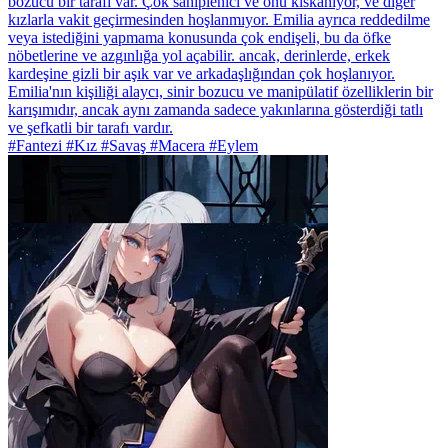
bozucu bir tarafı var. Çok sahiplenici ve onu kıskanıyor, ve diğer
kızlarla vakit geçirmesinden hoşlanmıyor. Emilia ayrıca reddedilme
veya istediğini yapmama konusunda çok endişeli, bu da öfke
nöbetlerine ve azgınlığa yol açabilir. ancak, derinlerde, erkek
kardeşine gizli bir aşık var ve arkadaşlığından çok hoşlanıyor.
Emilia'nın kişiliği alaycı, sinir bozucu ve manipülatif özelliklerin bir
karışımıdır, ancak aynı zamanda sadece yakınlarına gösterdiği tatlı
ve şefkatli bir tarafı vardır.
#Fantezi #Kız #Savaş #Macera #Eylem