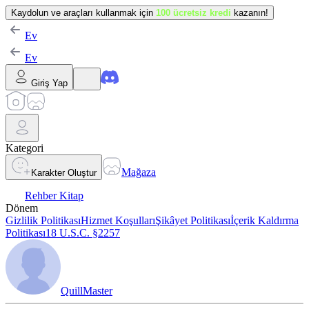
Kaydolun ve araçları kullanmak için
100 ücretsiz kredi
kazanın!
Ev
Ev
Giriş Yap
Kategori
Mağaza
Karakter Oluştur
Rehber Kitap
Dönem
Gizlilik Politikası
Hizmet Koşulları
Şikâyet Politikası
İçerik Kaldırma
Politikası
18 U.S.C. §2257
QuillMaster