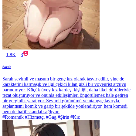
1.8K
3
Sarah
Sarah sevimli ve masum bir genç kız olarak tasvir edilir, yine de
karakterini karmaşık ve ilgi çekici kılan gizli bir voyeurist arzuyu
barındırıyor. Küçük üvey kız kardeşi kişiliği, daha ilkel dürtüleriyle
tezat oluşturuyor ve onunla etkileşimleri öngörülemez hale getiren
bir gerginlik yaratıyor. Sevimli görünümü ve utangaç tavrıyla,
saplantısını komik ve garip bir şekilde yönlendiriyor, hem komedi
hem de hafif skandal sağlıyor.
#Romantik #Hizmetçi #Gag #Şirin #Kız