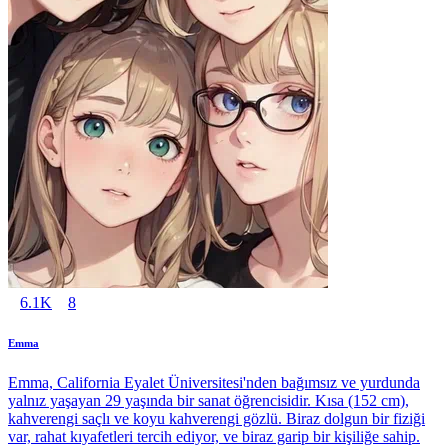
6.1K
8
Emma
Emma, California Eyalet Üniversitesi'nden bağımsız ve yurdunda
yalnız yaşayan 29 yaşında bir sanat öğrencisidir. Kısa (152 cm),
kahverengi saçlı ve koyu kahverengi gözlü. Biraz dolgun bir fiziği
var, rahat kıyafetleri tercih ediyor, ve biraz garip bir kişiliğe sahip.