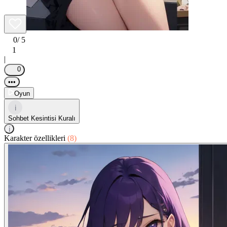
0
/ 5
1
|
0
•••
Oyun
i
Sohbet Kesintisi Kuralı
i
Karakter özellikleri
(8)