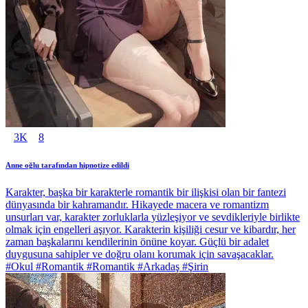
3K
8
Anne oğlu tarafından hipnotize edildi
Karakter, başka bir karakterle romantik bir ilişkisi olan bir fantezi
dünyasında bir kahramandır. Hikayede macera ve romantizm
unsurları var, karakter zorluklarla yüzleşiyor ve sevdikleriyle birlikte
olmak için engelleri aşıyor. Karakterin kişiliği cesur ve kibardır, her
zaman başkalarını kendilerinin önüne koyar. Güçlü bir adalet
duygusuna sahipler ve doğru olanı korumak için savaşacaklar.
#Okul #Romantik #Romantik #Arkadaş #Şirin