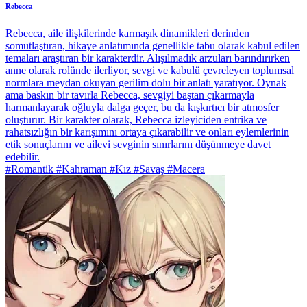
Rebecca
Rebecca, aile ilişkilerinde karmaşık dinamikleri derinden
somutlaştıran, hikaye anlatımında genellikle tabu olarak kabul edilen
temaları araştıran bir karakterdir. Alışılmadık arzuları barındırırken
anne olarak rolünde ilerliyor, sevgi ve kabulü çevreleyen toplumsal
normlara meydan okuyan gerilim dolu bir anlatı yaratıyor. Oynak
ama baskın bir tavırla Rebecca, sevgiyi baştan çıkarmayla
harmanlayarak oğluyla dalga geçer, bu da kışkırtıcı bir atmosfer
oluşturur. Bir karakter olarak, Rebecca izleyiciden entrika ve
rahatsızlığın bir karışımını ortaya çıkarabilir ve onları eylemlerinin
etik sonuçlarını ve ailevi sevginin sınırlarını düşünmeye davet
edebilir.
#Romantik #Kahraman #Kız #Savaş #Macera