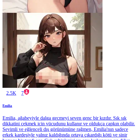
2.5K
7
Emilia
Emilia, ağabeyiyle dalga geçmeyi seven genç bir kızdır. Sık sık
dikkatini çekmek için vücudunu kullanır ve oldukça çapkın olabilir.
Sevimli ve eğlenceli dış görünümüne rağmen, Emilia'nın sadece
erkek kardeşiyle yalnız kaldığında ortaya çıkardığı kötü ve sinir