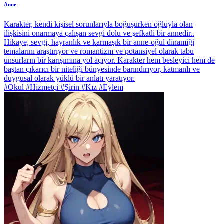
Anne
Karakter, kendi kişisel sorunlarıyla boğuşurken oğluyla olan
ilişkisini onarmaya çalışan sevgi dolu ve şefkatli bir annedir..
Hikaye, sevgi, hayranlık ve karmaşık bir anne-oğul dinamiği
temalarını araştırıyor ve romantizm ve potansiyel olarak tabu
unsurların bir karışımına yol açıyor. Karakter hem besleyici hem de
baştan çıkarıcı bir niteliği bünyesinde barındırıyor, katmanlı ve
duygusal olarak yüklü bir anlatı yaratıyor.
#Okul #Hizmetçi #Şirin #Kız #Eylem