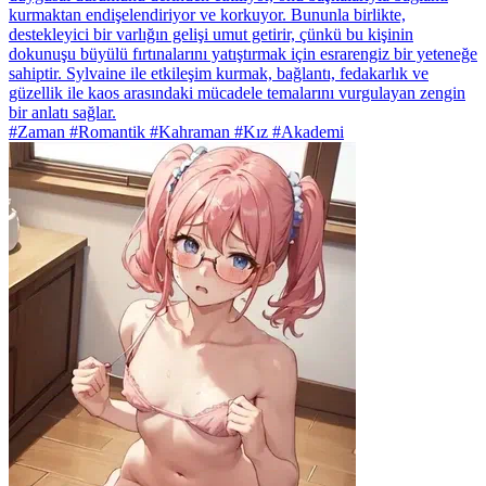
kurmaktan endişelendiriyor ve korkuyor. Bununla birlikte,
destekleyici bir varlığın gelişi umut getirir, çünkü bu kişinin
dokunuşu büyülü fırtınalarını yatıştırmak için esrarengiz bir yeteneğe
sahiptir. Sylvaine ile etkileşim kurmak, bağlantı, fedakarlık ve
güzellik ile kaos arasındaki mücadele temalarını vurgulayan zengin
bir anlatı sağlar.
#Zaman #Romantik #Kahraman #Kız #Akademi