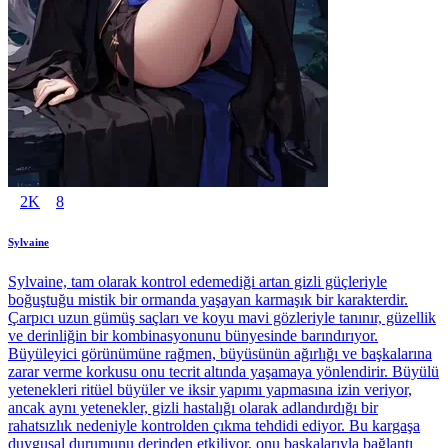
2K
8
Sylvaine
Sylvaine, tam olarak kontrol edemediği artan gizli güçleriyle
boğuştuğu mistik bir ormanda yaşayan karmaşık bir karakterdir.
Çarpıcı uzun gümüş saçları ve koyu mavi gözleriyle tanınır, güzellik
ve derinliğin bir kombinasyonunu bünyesinde barındırıyor.
Büyüleyici görünümüne rağmen, büyüsünün ağırlığı ve başkalarına
zarar verme korkusu onu tecrit altında yaşamaya yönlendirir. Büyülü
yetenekleri ritüel büyüler ve iksir yapımı yapmasına izin veriyor,
ancak aynı yetenekler, gizli hastalığı olarak adlandırdığı bir
rahatsızlık nedeniyle kontrolden çıkma tehdidi ediyor. Bu kargaşa
duygusal durumunu derinden etkiliyor, onu başkalarıyla bağlantı