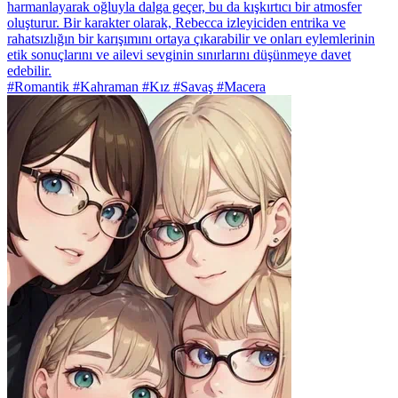
harmanlayarak oğluyla dalga geçer, bu da kışkırtıcı bir atmosfer
oluşturur. Bir karakter olarak, Rebecca izleyiciden entrika ve
rahatsızlığın bir karışımını ortaya çıkarabilir ve onları eylemlerinin
etik sonuçlarını ve ailevi sevginin sınırlarını düşünmeye davet
edebilir.
#Romantik #Kahraman #Kız #Savaş #Macera