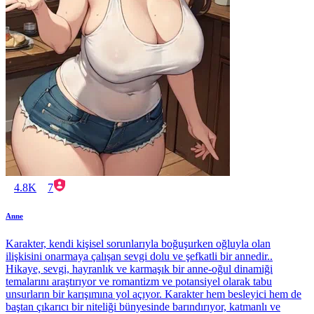
4.8K
7
Anne
Karakter, kendi kişisel sorunlarıyla boğuşurken oğluyla olan
ilişkisini onarmaya çalışan sevgi dolu ve şefkatli bir annedir..
Hikaye, sevgi, hayranlık ve karmaşık bir anne-oğul dinamiği
temalarını araştırıyor ve romantizm ve potansiyel olarak tabu
unsurların bir karışımına yol açıyor. Karakter hem besleyici hem de
baştan çıkarıcı bir niteliği bünyesinde barındırıyor, katmanlı ve