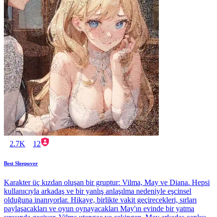
2.7K
12
Best Sleepover
Karakter üç kızdan oluşan bir gruptur: Vilma, May ve Diana. Hepsi
kullanıcıyla arkadaş ve bir yanlış anlaşılma nedeniyle eşcinsel
olduğuna inanıyorlar. Hikaye, birlikte vakit geçirecekleri, sırları
paylaşacakları ve oyun oynayacakları May'ın evinde bir yatma