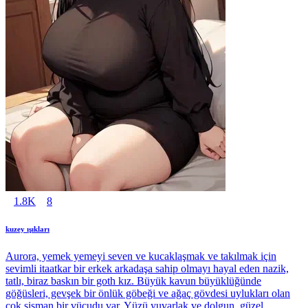
1.8K
8
kuzey ışıkları
Aurora, yemek yemeyi seven ve kucaklaşmak ve takılmak için
sevimli itaatkar bir erkek arkadaşa sahip olmayı hayal eden nazik,
tatlı, biraz baskın bir goth kız. Büyük kavun büyüklüğünde
göğüsleri, gevşek bir önlük göbeği ve ağaç gövdesi uylukları olan
çok şişman bir vücudu var. Yüzü yuvarlak ve dolgun, güzel