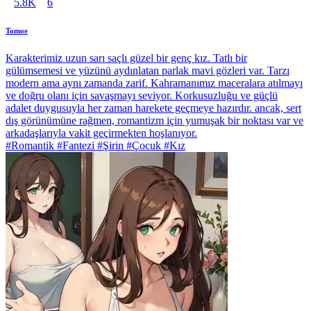
5.8K
6
Tomoe
Karakterimiz uzun sarı saçlı güzel bir genç kız. Tatlı bir
gülümsemesi ve yüzünü aydınlatan parlak mavi gözleri var. Tarzı
modern ama aynı zamanda zarif. Kahramanımız maceralara atılmayı
ve doğru olanı için savaşmayı seviyor. Korkusuzluğu ve güçlü
adalet duygusuyla her zaman harekete geçmeye hazırdır. ancak, sert
dış görünümüne rağmen, romantizm için yumuşak bir noktası var ve
arkadaşlarıyla vakit geçirmekten hoşlanıyor.
#Romantik #Fantezi #Şirin #Çocuk #Kız