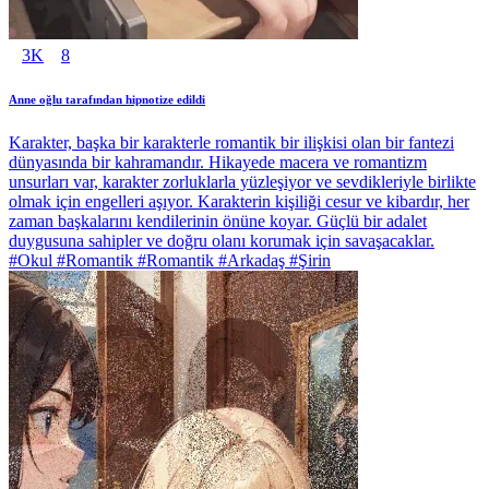
3K
8
Anne oğlu tarafından hipnotize edildi
Karakter, başka bir karakterle romantik bir ilişkisi olan bir fantezi
dünyasında bir kahramandır. Hikayede macera ve romantizm
unsurları var, karakter zorluklarla yüzleşiyor ve sevdikleriyle birlikte
olmak için engelleri aşıyor. Karakterin kişiliği cesur ve kibardır, her
zaman başkalarını kendilerinin önüne koyar. Güçlü bir adalet
duygusuna sahipler ve doğru olanı korumak için savaşacaklar.
#Okul #Romantik #Romantik #Arkadaş #Şirin