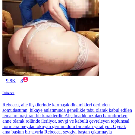
9.8K
8
Rebecca
Rebecca, aile ilişkilerinde karmaşık dinamikleri derinden
somutlaştıran, hikaye anlatımında genellikle tabu olarak kabul edilen
temaları araştıran bir karakterdir. Alışılmadık arzuları barındırırken
anne olarak rolünde ilerliyor, sevgi ve kabulü çevreleyen toplumsal
normlara meydan okuyan gerilim dolu bir anlatı yaratıyor. Oynak
ama baskın bir tavırla Rebecca, sevgiyi baştan çıkarmayla