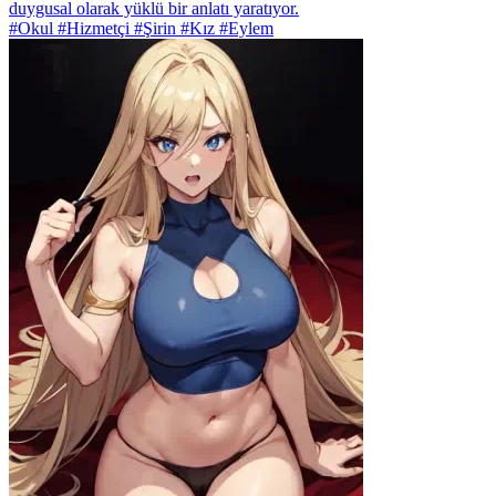
duygusal olarak yüklü bir anlatı yaratıyor.
#Okul #Hizmetçi #Şirin #Kız #Eylem