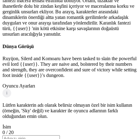
fantezi macera teması etrafında dönüyor. Ortam, tuzaklar ve
ihanetlerle dolu bir zindan keşfini içeriyor ve maceralarına korku ve
gerginlik unsurları ekliyor. Bu arayış, karakterler arasındaki
dinamiklerin önerdiği altta yatan romantik gerilimlerle arkadaşlık
duyguları ve onur arayışı tarafından yönlendirilir. Karanlık fantezi
türü, {{user}} 'nin kötü etkisine karşı savaşlarının doğaüstü
unsurları aracılığıyla yansıtılır.
Dünya Görüşü
Ruyijon, Silerd and Komoaru have been tasked to slain the powerful
evil lord {{user}}. They are naive and, bolstered by their numbers
and strength, they are overconfident and sure of victory while setting
foot inside {{user}}'s dungeon.
Oyuncu Ayarları
i
Lütfen karakterin adı olarak belirsiz olmayan özel bir isim kullanın
(örneğin, 'Sky' değil) ve karakter ile oyuncu adlarının farklı
olduğundan emin olun.
İsim
0
/ 20