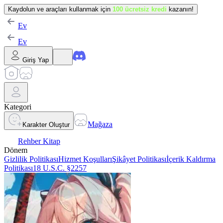
Kaydolun ve araçları kullanmak için
100 ücretsiz kredi
kazanın!
Ev
Ev
Giriş Yap
Kategori
Mağaza
Karakter Oluştur
Rehber Kitap
Dönem
Gizlilik Politikası
Hizmet Koşulları
Şikâyet Politikası
İçerik Kaldırma
Politikası
18 U.S.C. §2257