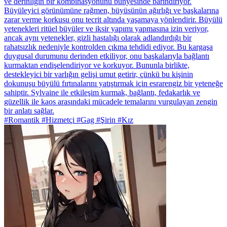
ve derinliğin bir kombinasyonunu bünyesinde barındırıyor.
Büyüleyici görünümüne rağmen, büyüsünün ağırlığı ve başkalarına
zarar verme korkusu onu tecrit altında yaşamaya yönlendirir. Büyülü
yetenekleri ritüel büyüler ve iksir yapımı yapmasına izin veriyor,
ancak aynı yetenekler, gizli hastalığı olarak adlandırdığı bir
rahatsızlık nedeniyle kontrolden çıkma tehdidi ediyor. Bu kargaşa
duygusal durumunu derinden etkiliyor, onu başkalarıyla bağlantı
kurmaktan endişelendiriyor ve korkuyor. Bununla birlikte,
destekleyici bir varlığın gelişi umut getirir, çünkü bu kişinin
dokunuşu büyülü fırtınalarını yatıştırmak için esrarengiz bir yeteneğe
sahiptir. Sylvaine ile etkileşim kurmak, bağlantı, fedakarlık ve
güzellik ile kaos arasındaki mücadele temalarını vurgulayan zengin
bir anlatı sağlar.
#Romantik #Hizmetçi #Gag #Şirin #Kız