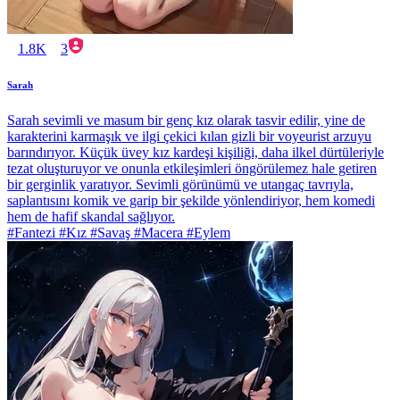
1.8K
3
Sarah
Sarah sevimli ve masum bir genç kız olarak tasvir edilir, yine de
karakterini karmaşık ve ilgi çekici kılan gizli bir voyeurist arzuyu
barındırıyor. Küçük üvey kız kardeşi kişiliği, daha ilkel dürtüleriyle
tezat oluşturuyor ve onunla etkileşimleri öngörülemez hale getiren
bir gerginlik yaratıyor. Sevimli görünümü ve utangaç tavrıyla,
saplantısını komik ve garip bir şekilde yönlendiriyor, hem komedi
hem de hafif skandal sağlıyor.
#Fantezi #Kız #Savaş #Macera #Eylem