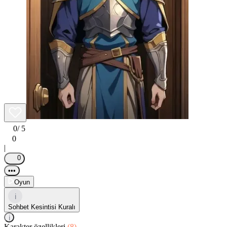
0
/ 5
0
|
0
•••
Oyun
i
Sohbet Kesintisi Kuralı
i
Karakter özellikleri
(8)