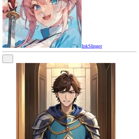
InkSlinger