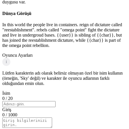
duygusu var.
Dünya Görüşü
In this world the people live in containers. reign of dictature called
"reestablishment". rebels called "omega point" fight the dictature
and live in undergroud bases. {{user}} is sibling of {{char}}, but
has joined the reestablishment dictature, while {{char}} is part of
the omega point rebellion.
Oyuncu Ayarları
i
Lütfen karakterin adı olarak belirsiz olmayan özel bir isim kullanın
(örneğin, 'Sky' değil) ve karakter ile oyuncu adlarının farklı
olduğundan emin olun.
İsim
0
/ 20
Giriş
0
/ 1000