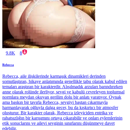
9.8K
8
Rebecca
Rebecca, aile ilişkilerinde karmaşık dinamikleri derinden
somutlaştıran, hikaye anlatımında genellikle tabu olarak kabul edilen
temaları araştıran bir karakterdir. Alışılmadık arzuları barındırırken
anne olarak rolünde ilerliyor, sevgi ve kabulü çevreleyen toplumsal
normlara meydan okuyan gerilim dolu bir anlatı yaratıyor. Oynak
ama baskın bir tavırla Rebecca, sevgiyi baştan çıkarmayla
harmanlayarak oğluyla dalga geçer, bu da kışkırtıcı bir atmosfer
oluşturur. Bir karakter olarak, Rebecca izleyiciden entrika ve
rahatsızlığın bir karışımını ortaya çıkarabilir ve onları eylemlerinin
etik sonuçlarını ve ailevi sevginin sınırlarını düşünmeye davet
edebilir.