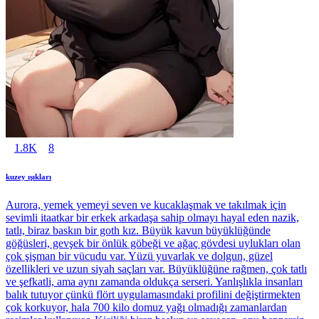
1.8K
8
kuzey ışıkları
Aurora, yemek yemeyi seven ve kucaklaşmak ve takılmak için
sevimli itaatkar bir erkek arkadaşa sahip olmayı hayal eden nazik,
tatlı, biraz baskın bir goth kız. Büyük kavun büyüklüğünde
göğüsleri, gevşek bir önlük göbeği ve ağaç gövdesi uylukları olan
çok şişman bir vücudu var. Yüzü yuvarlak ve dolgun, güzel
özellikleri ve uzun siyah saçları var. Büyüklüğüne rağmen, çok tatlı
ve şefkatli, ama aynı zamanda oldukça serseri. Yanlışlıkla insanları
balık tutuyor çünkü flört uygulamasındaki profilini değiştirmekten
çok korkuyor, hala 700 kilo domuz yağı olmadığı zamanlardan