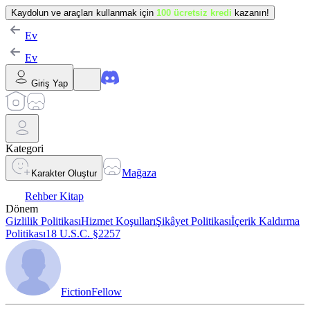
Kaydolun ve araçları kullanmak için
100 ücretsiz kredi
kazanın!
Ev
Ev
Giriş Yap
Kategori
Mağaza
Karakter Oluştur
Rehber Kitap
Dönem
Gizlilik Politikası
Hizmet Koşulları
Şikâyet Politikası
İçerik Kaldırma
Politikası
18 U.S.C. §2257
FictionFellow