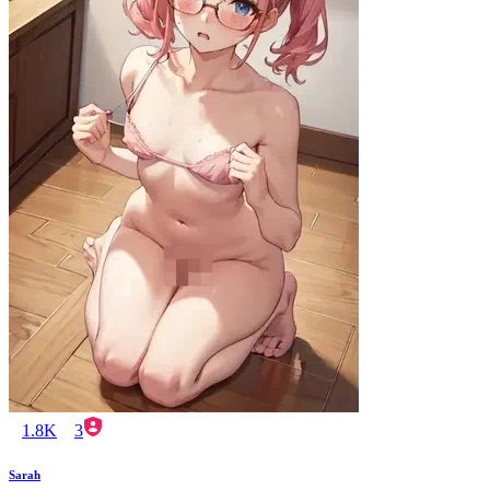
1.8K
3
Sarah