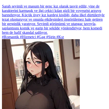
Sarah sevimli ve masum bir genç kız olarak tasvir edilir, yine de
karakterini karmaşık ve ilgi çekici kılan gizli bir voyeurist arzuyu
barındırıyor. Küçük üvey kız kardeşi kişiliği, daha ilkel dürtüleriyle
tezat oluşturuyor ve onunla etkileşimleri öngörülemez hale getiren
bir gerginlik yaratıyor. Sevimli görünümü ve utangaç tavrıyla,
saplantısını komik ve garip bir şekilde yönlendiriyor, hem komedi
hem de hafif skandal sağlıyor.
#Romantik #Hizmetçi #Gag #Şirin #Kız