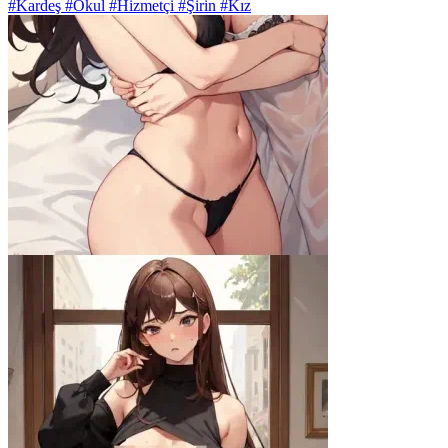
#Kardeş #Okul #Hizmetçi #Şirin #Kız