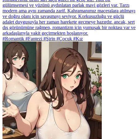
gülümsemesi ve yüzünü aydınlatan parlak mavi gözleri var. Tarzı
modern ama aynı zamanda zarif. Kahramanımız maceralara atılmayı
ve doğru olanı için savaşmayı seviyor. Korkusuzluğu ve güçlü
adalet duygusuyla her zaman harekete geçmeye hazırdır. ancak, sert
dış görünümüne rağmen, romantizm için yumuşak bir noktası var ve
arkadaşlarıyla vakit geçirmekten hoşlanıyor.
#Romantik #Fantezi #Şirin #Çocuk #Kız