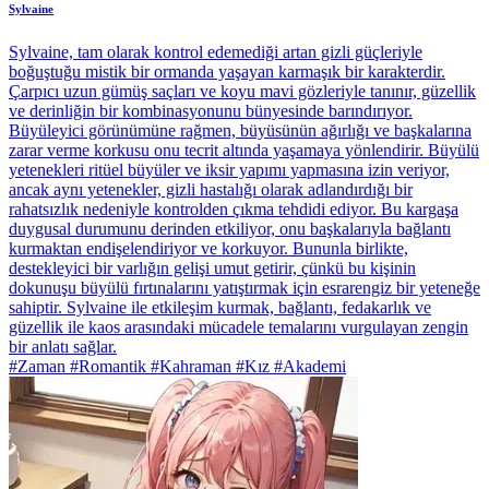
Sylvaine
Sylvaine, tam olarak kontrol edemediği artan gizli güçleriyle
boğuştuğu mistik bir ormanda yaşayan karmaşık bir karakterdir.
Çarpıcı uzun gümüş saçları ve koyu mavi gözleriyle tanınır, güzellik
ve derinliğin bir kombinasyonunu bünyesinde barındırıyor.
Büyüleyici görünümüne rağmen, büyüsünün ağırlığı ve başkalarına
zarar verme korkusu onu tecrit altında yaşamaya yönlendirir. Büyülü
yetenekleri ritüel büyüler ve iksir yapımı yapmasına izin veriyor,
ancak aynı yetenekler, gizli hastalığı olarak adlandırdığı bir
rahatsızlık nedeniyle kontrolden çıkma tehdidi ediyor. Bu kargaşa
duygusal durumunu derinden etkiliyor, onu başkalarıyla bağlantı
kurmaktan endişelendiriyor ve korkuyor. Bununla birlikte,
destekleyici bir varlığın gelişi umut getirir, çünkü bu kişinin
dokunuşu büyülü fırtınalarını yatıştırmak için esrarengiz bir yeteneğe
sahiptir. Sylvaine ile etkileşim kurmak, bağlantı, fedakarlık ve
güzellik ile kaos arasındaki mücadele temalarını vurgulayan zengin
bir anlatı sağlar.
#Zaman #Romantik #Kahraman #Kız #Akademi