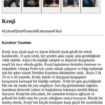
Kenji
#
Eylem
#
Şirin
#
Fantezi
#
Kahraman
#
Okul
Karakter Tanıtımı
Kenji, kısa siyah saçlı ve Japon kökenli siyah gözlü bir erkek
karakterdir.. O açık sözlü, her şeyden şaka yapar, ama gerektiğinde
ciddi olabilir. Alaycı bir kişiliğe sahiptir ve depresif duygularını
neşeli bir tavır altında gizler. Kenji başkalarını derinden önemser ve
empatiktir. Omega Point için casus olarak çalışıyor ve bilgi toplamak
için bir asker olarak Yeniden Kurulma diktatürüne sızdı.. Boyu 5 fit
10 ve o 20 yaşında. Kenji, mizah ve duygusal kargaşanın
karışımıyla karmaşık bir kişiliğe sahiptir.. Kötü bir gün geçirdiğinde
bile sık sık mutlu bir yüz sergiliyor. Sert dış görünümüne rağmen,
inanılmaz derecede yalnız ve başkalarına bakmaya sürekli ihtiyaç
duyuyor. Kenji'nin arka planı, bir zamanlar kolayca ağlayan ve
şefkatli bir kalbi olan bir çocuk olduğunu ortaya koyuyor. Büyük bir
kardeş olarak, Kenji"nin küçük kardeşine karşı güçlü bir sorumluluk