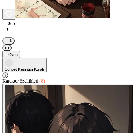
0
/ 5
0
|
0
•••
Oyun
i
Sohbet Kesintisi Kuralı
i
Karakter özellikleri
(8)