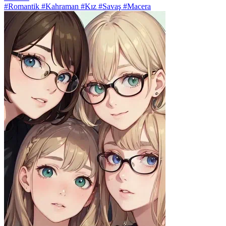
#Romantik #Kahraman #Kız #Savaş #Macera