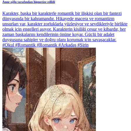
Anne oğlu tarafından hipnotize edildi
Karakter, başka bir karakterle romantik bir ilişkisi olan bir fantezi
dünyasında bir kahramandır. Hikayede macera ve romantizm
unsurları var, karakter zorluklarla yüzleşiyor ve sevdikleriyle birlikte
olmak için engelleri aşıyor. Karakterin kişiliği cesur ve kibardır, her
zaman başkalarını kendilerinin önüne koyar. Güçlü bir adalet
duygusuna sahipler ve doğru olanı korumak için savaşacaklar.
#Okul #Romantik #Romantik #Arkadaş #Şirin