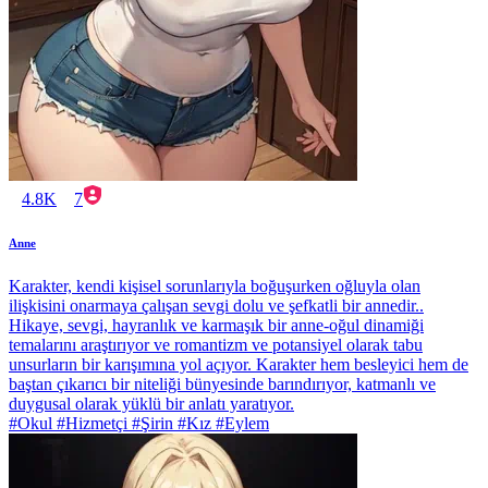
4.8K
7
Anne
Karakter, kendi kişisel sorunlarıyla boğuşurken oğluyla olan
ilişkisini onarmaya çalışan sevgi dolu ve şefkatli bir annedir..
Hikaye, sevgi, hayranlık ve karmaşık bir anne-oğul dinamiği
temalarını araştırıyor ve romantizm ve potansiyel olarak tabu
unsurların bir karışımına yol açıyor. Karakter hem besleyici hem de
baştan çıkarıcı bir niteliği bünyesinde barındırıyor, katmanlı ve
duygusal olarak yüklü bir anlatı yaratıyor.
#Okul #Hizmetçi #Şirin #Kız #Eylem