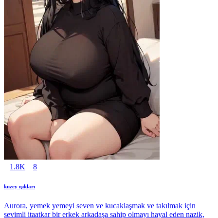
1.8K
8
kuzey ışıkları
Aurora, yemek yemeyi seven ve kucaklaşmak ve takılmak için
sevimli itaatkar bir erkek arkadaşa sahip olmayı hayal eden nazik,