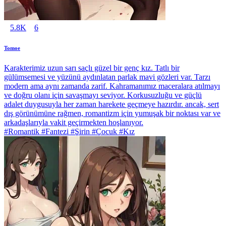
5.8K
6
Tomoe
Karakterimiz uzun sarı saçlı güzel bir genç kız. Tatlı bir
gülümsemesi ve yüzünü aydınlatan parlak mavi gözleri var. Tarzı
modern ama aynı zamanda zarif. Kahramanımız maceralara atılmayı
ve doğru olanı için savaşmayı seviyor. Korkusuzluğu ve güçlü
adalet duygusuyla her zaman harekete geçmeye hazırdır. ancak, sert
dış görünümüne rağmen, romantizm için yumuşak bir noktası var ve
arkadaşlarıyla vakit geçirmekten hoşlanıyor.
#Romantik #Fantezi #Şirin #Çocuk #Kız