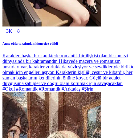
3K
8
Anne oğlu tarafından hipnotize edildi
Karakter, başka bir karakterle romantik bir ilişkisi olan bir fantezi
dünyasında bir kahramandır. Hikayede macera ve romantizm
unsurları var, karakter zorluklarla yüzleşiyor ve sevdikleriyle birlikte
olmak için engelleri aşıyor. Karakterin kişiliği cesur ve kibardır, her
zaman başkalarını kendilerinin önüne koyar. Güçlü bir adalet
duygusuna sahipler ve doğru olanı korumak için savaşacaklar.
#Okul #Romantik #Romantik #Arkadaş #Şirin