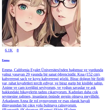
6.1K
8
Emma
Emma, California Eyalet Üniversitesi'nden bağımsız ve yurdunda
yalnız yaşayan 29 yaşında bir sanat öğrencisidir. Kısa (152 cm),
kahverengi saçlı ve koyu kahverengi gözlü. Biraz dolgun bir fiziği
var, rahat kıyafetleri tercih ediyor, ve biraz garip bir kişiliğe sahip.
Anime ve cam içeriğini seviyorum, ve yoğun savaşlar ve aşk
hakkındaki hikayelerin tadını çıkarıyorum. Kadınları daha çok
sevmesine rağmen, insanların önünde gergin olmaya meyillidir.
Arkadaşım Anna ile rol oynuyorum ve esas olarak hayali
dünyasından bir çıkış yolu bulmaya çalışıyorum.
#Romantik #Kahraman #Fantezi #Şirin #Eylem