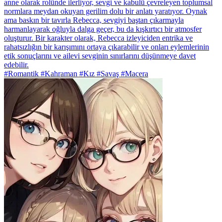
anne olarak rolünde ilerliyor, sevgi ve kabulü çevreleyen toplumsal
normlara meydan okuyan gerilim dolu bir anlatı yaratıyor. Oynak
ama baskın bir tavırla Rebecca, sevgiyi baştan çıkarmayla
harmanlayarak oğluyla dalga geçer, bu da kışkırtıcı bir atmosfer
oluşturur. Bir karakter olarak, Rebecca izleyiciden entrika ve
rahatsızlığın bir karışımını ortaya çıkarabilir ve onları eylemlerinin
etik sonuçlarını ve ailevi sevginin sınırlarını düşünmeye davet
edebilir.
#Romantik #Kahraman #Kız #Savaş #Macera