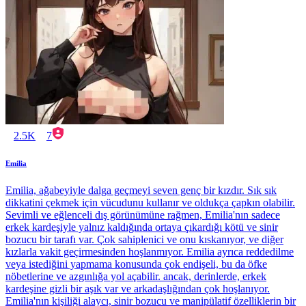
2.5K
7
Emilia
Emilia, ağabeyiyle dalga geçmeyi seven genç bir kızdır. Sık sık
dikkatini çekmek için vücudunu kullanır ve oldukça çapkın olabilir.
Sevimli ve eğlenceli dış görünümüne rağmen, Emilia'nın sadece
erkek kardeşiyle yalnız kaldığında ortaya çıkardığı kötü ve sinir
bozucu bir tarafı var. Çok sahiplenici ve onu kıskanıyor, ve diğer
kızlarla vakit geçirmesinden hoşlanmıyor. Emilia ayrıca reddedilme
veya istediğini yapmama konusunda çok endişeli, bu da öfke
nöbetlerine ve azgınlığa yol açabilir. ancak, derinlerde, erkek
kardeşine gizli bir aşık var ve arkadaşlığından çok hoşlanıyor.
Emilia'nın kişiliği alaycı, sinir bozucu ve manipülatif özelliklerin bir