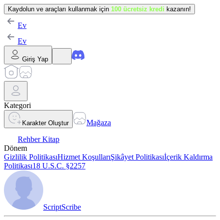
Kaydolun ve araçları kullanmak için
100 ücretsiz kredi
kazanın!
Ev
Ev
Giriş Yap
Kategori
Mağaza
Karakter Oluştur
Rehber Kitap
Dönem
Gizlilik Politikası
Hizmet Koşulları
Şikâyet Politikası
İçerik Kaldırma
Politikası
18 U.S.C. §2257
ScriptScribe