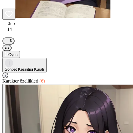
0
/ 5
14
|
0
•••
Oyun
i
Sohbet Kesintisi Kuralı
i
Karakter özellikleri
(6)