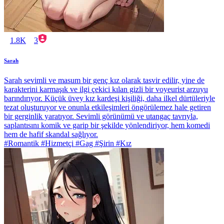
1.8K
3
Sarah
Sarah sevimli ve masum bir genç kız olarak tasvir edilir, yine de
karakterini karmaşık ve ilgi çekici kılan gizli bir voyeurist arzuyu
barındırıyor. Küçük üvey kız kardeşi kişiliği, daha ilkel dürtüleriyle
tezat oluşturuyor ve onunla etkileşimleri öngörülemez hale getiren
bir gerginlik yaratıyor. Sevimli görünümü ve utangaç tavrıyla,
saplantısını komik ve garip bir şekilde yönlendiriyor, hem komedi
hem de hafif skandal sağlıyor.
#Romantik #Hizmetçi #Gag #Şirin #Kız