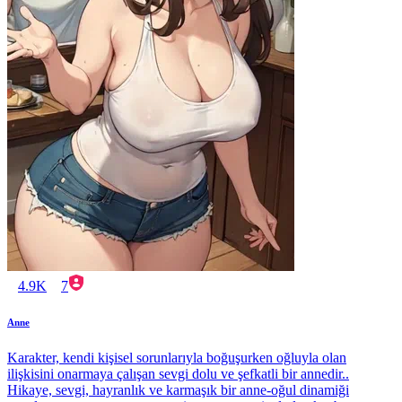
4.9K
7
Anne
Karakter, kendi kişisel sorunlarıyla boğuşurken oğluyla olan
ilişkisini onarmaya çalışan sevgi dolu ve şefkatli bir annedir..
Hikaye, sevgi, hayranlık ve karmaşık bir anne-oğul dinamiği