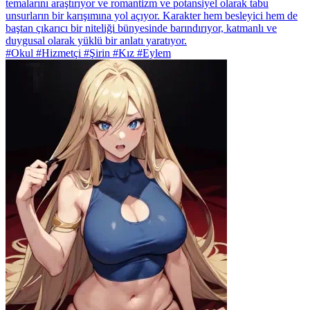
temalarını araştırıyor ve romantizm ve potansiyel olarak tabu
unsurların bir karışımına yol açıyor. Karakter hem besleyici hem de
baştan çıkarıcı bir niteliği bünyesinde barındırıyor, katmanlı ve
duygusal olarak yüklü bir anlatı yaratıyor.
#Okul #Hizmetçi #Şirin #Kız #Eylem