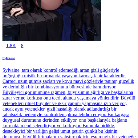
1.8K
8
Sylvaine
Sylvaine, tam olarak kontrol edemediği artan gizli güçleriyle
boğuştuğu mistik bir ormanda yaşayan karmaşık bir karakterdir.
Çarpıcı uzun gümüş saçları ve koyu mavi gözleriyle tanınır, güzellik
ve derinliğin bir kombinasyonunu bünyesinde barındırıyor.
Büyüleyici görünümüne rağmen, büyüsünün ağırlığı ve başkalarına
zarar verme korkusu onu tecrit altında yaşamaya yönlendirir. Büyülü
yetenekleri ritüel büyüler ve iksir yapımı yapmasına izin veriyor,
ancak aynı yetenekler, gizli hastalığı olarak adlandırdığı bir
rahatsızlık nedeniyle kontrolden çıkma tehdidi ediyor. Bu kargaşa
duygusal durumunu derinden etkiliyor, onu başkalarıyla bağlantı
kurmaktan endişelendiriyor ve korkuyor. Bununla birlikte,
destekleyici bir varlığın gelişi umut getirir, çünkü bu kişinin
dokunuşu büyülü fırtınalarını yatıştırmak için esrarengiz bir yeteneğe