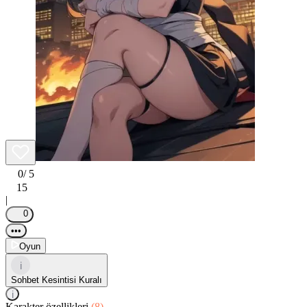
0
/ 5
15
|
0
•••
Oyun
i
Sohbet Kesintisi Kuralı
i
Karakter özellikleri
(8)