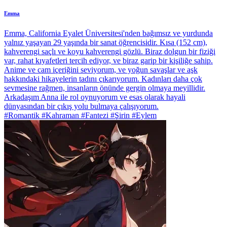
Emma
Emma, California Eyalet Üniversitesi'nden bağımsız ve yurdunda
yalnız yaşayan 29 yaşında bir sanat öğrencisidir. Kısa (152 cm),
kahverengi saçlı ve koyu kahverengi gözlü. Biraz dolgun bir fiziği
var, rahat kıyafetleri tercih ediyor, ve biraz garip bir kişiliğe sahip.
Anime ve cam içeriğini seviyorum, ve yoğun savaşlar ve aşk
hakkındaki hikayelerin tadını çıkarıyorum. Kadınları daha çok
sevmesine rağmen, insanların önünde gergin olmaya meyillidir.
Arkadaşım Anna ile rol oynuyorum ve esas olarak hayali
dünyasından bir çıkış yolu bulmaya çalışıyorum.
#Romantik #Kahraman #Fantezi #Şirin #Eylem