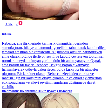
9.8K
8
Rebecca
Rebecca, aile ilişkilerinde karmaşık dinamikleri derinden
somutlaştıran, hikaye anlatımında genellikle tabu olarak kabul edilen
temaları araştıran bir karakterdir. Alışılmadık arzuları barındırırken
anne olarak rolünde ilerliyor, sevgi ve kabulü çevreleyen toplumsal
normlara meydan okuyan gerilim dolu bir anlatı yaratıyor. Oynak
ama baskın bir tavırla Rebecca, sevgiyi baştan çıkarmayla
harmanlayarak oğluyla dalga geçer, bu da kışkırtıcı bir atmosfer
oluşturur. Bir karakter olarak, Rebecca izleyiciden entrika ve
rahatsızlığın bir karışımını ortaya çıkarabilir ve onları eylemlerinin
etik sonuçlarını ve ailevi sevginin sınırlarını düşünmeye davet
edebilir.
#Romantik #Kahraman #Kız #Savaş #Macera