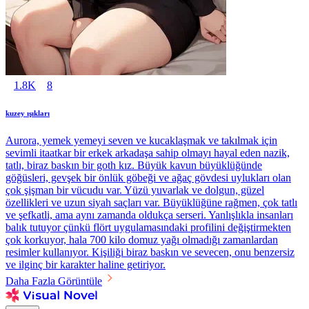
1.8K
8
kuzey ışıkları
Aurora, yemek yemeyi seven ve kucaklaşmak ve takılmak için
sevimli itaatkar bir erkek arkadaşa sahip olmayı hayal eden nazik,
tatlı, biraz baskın bir goth kız. Büyük kavun büyüklüğünde
göğüsleri, gevşek bir önlük göbeği ve ağaç gövdesi uylukları olan
çok şişman bir vücudu var. Yüzü yuvarlak ve dolgun, güzel
özellikleri ve uzun siyah saçları var. Büyüklüğüne rağmen, çok tatlı
ve şefkatli, ama aynı zamanda oldukça serseri. Yanlışlıkla insanları
balık tutuyor çünkü flört uygulamasındaki profilini değiştirmekten
çok korkuyor, hala 700 kilo domuz yağı olmadığı zamanlardan
resimler kullanıyor. Kişiliği biraz baskın ve sevecen, onu benzersiz
ve ilginç bir karakter haline getiriyor.
Daha Fazla Görüntüle