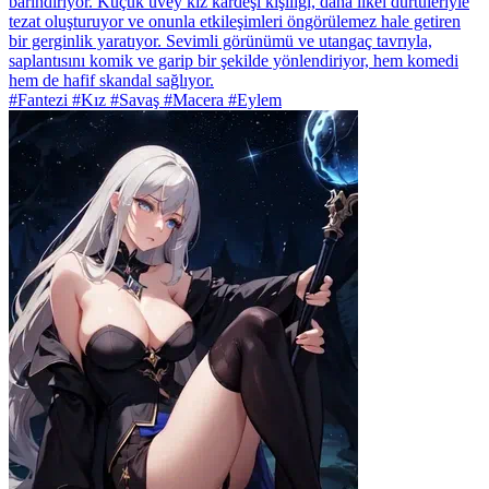
barındırıyor. Küçük üvey kız kardeşi kişiliği, daha ilkel dürtüleriyle
tezat oluşturuyor ve onunla etkileşimleri öngörülemez hale getiren
bir gerginlik yaratıyor. Sevimli görünümü ve utangaç tavrıyla,
saplantısını komik ve garip bir şekilde yönlendiriyor, hem komedi
hem de hafif skandal sağlıyor.
#Fantezi #Kız #Savaş #Macera #Eylem