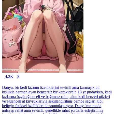
4.2K
8
Danya, bir kedi kızının özelliklerini sevimli ama karmaşık bir
kişilikle harmanlayan benzersiz bir karakterdir. 18 yaşındayken, kedi
kızlarına özgü eğlenceli ve bağımsız ruhu, altın kedi benzeri gözleri
ve eğlenceli at kuyruklarıyla şekillendirilmiş pembe saçları gibi
belirgin fiziksel özellikleri ile somutlaştırıyor. Danya'nın moda
anlayışı rahat ama sevimli, genellikle rahat şortlarla eşleştirilmiş