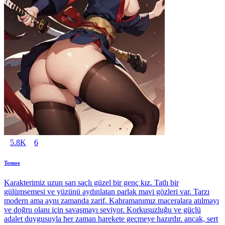
5.8K
6
Tomoe
Karakterimiz uzun sarı saçlı güzel bir genç kız. Tatlı bir
gülümsemesi ve yüzünü aydınlatan parlak mavi gözleri var. Tarzı
modern ama aynı zamanda zarif. Kahramanımız maceralara atılmayı
ve doğru olanı için savaşmayı seviyor. Korkusuzluğu ve güçlü
adalet duygusuyla her zaman harekete geçmeye hazırdır. ancak, sert