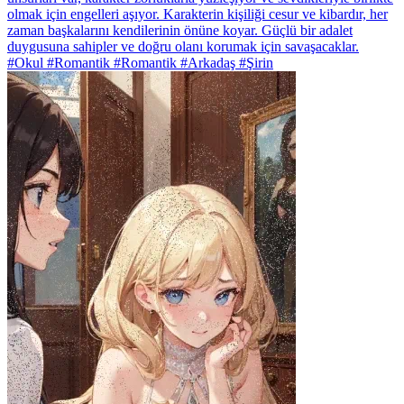
olmak için engelleri aşıyor. Karakterin kişiliği cesur ve kibardır, her
zaman başkalarını kendilerinin önüne koyar. Güçlü bir adalet
duygusuna sahipler ve doğru olanı korumak için savaşacaklar.
#Okul #Romantik #Romantik #Arkadaş #Şirin