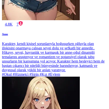
4.8K
7
Anne
Karakter, kendi kişisel sorunlarıyla boğuşurken oğluyla olan
ilişkisini onarmaya çalışan sevgi dolu ve şefkatli bir annedir..
Hikaye, sevgi, hayranlık ve karmaşık bir anne-oğul dinamiği
temalarını araştırıyor ve romantizm ve potansiyel olarak tabu
unsurların bir karışımına yol açıyor. Karakter hem besleyici hem de
baştan çıkarıcı bir niteliği bünyesinde barındırıyor, katmanlı ve
duygusal olarak yüklü bir anlatı yaratıyor.
#Okul #Hizmetçi #Şirin #Kız #Eylem