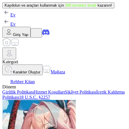
Kaydolun ve araçları kullanmak için
100 ücretsiz kredi
kazanın!
Ev
Ev
Giriş Yap
Kategori
Mağaza
Karakter Oluştur
Rehber Kitap
Dönem
Gizlilik Politikası
Hizmet Koşulları
Şikâyet Politikası
İçerik Kaldırma
Politikası
18 U.S.C. §2257