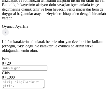
arkadaşlık ve romantizm temalarını araştıran insani bir tarafı da var.
Bu ikilik, hikayesinin aksiyon dolu savaşları içten anlarla iç içe
geçirmesine olanak tanır ve hem heyecan verici maceralar hem de
duygusal bağlantılar arayan izleyicilere hitap eden dengeli bir anlatı
yaratır.
Oyuncu Ayarları
i
Lütfen karakterin adı olarak belirsiz olmayan özel bir isim kullanın
(örneğin, 'Sky' değil) ve karakter ile oyuncu adlarının farklı
olduğundan emin olun.
İsim
0
/ 20
Giriş
0
/ 1000