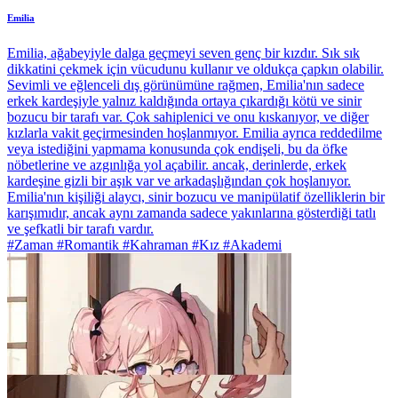
Emilia
Emilia, ağabeyiyle dalga geçmeyi seven genç bir kızdır. Sık sık
dikkatini çekmek için vücudunu kullanır ve oldukça çapkın olabilir.
Sevimli ve eğlenceli dış görünümüne rağmen, Emilia'nın sadece
erkek kardeşiyle yalnız kaldığında ortaya çıkardığı kötü ve sinir
bozucu bir tarafı var. Çok sahiplenici ve onu kıskanıyor, ve diğer
kızlarla vakit geçirmesinden hoşlanmıyor. Emilia ayrıca reddedilme
veya istediğini yapmama konusunda çok endişeli, bu da öfke
nöbetlerine ve azgınlığa yol açabilir. ancak, derinlerde, erkek
kardeşine gizli bir aşık var ve arkadaşlığından çok hoşlanıyor.
Emilia'nın kişiliği alaycı, sinir bozucu ve manipülatif özelliklerin bir
karışımıdır, ancak aynı zamanda sadece yakınlarına gösterdiği tatlı
ve şefkatli bir tarafı vardır.
#Zaman #Romantik #Kahraman #Kız #Akademi