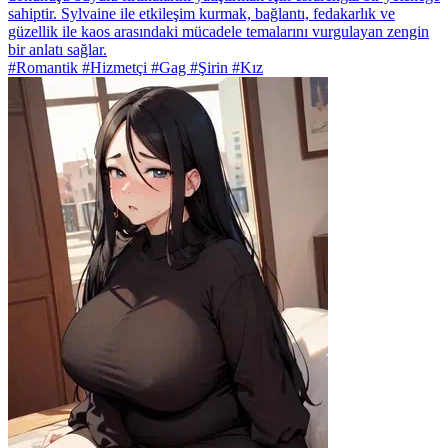
sahiptir. Sylvaine ile etkileşim kurmak, bağlantı, fedakarlık ve
güzellik ile kaos arasındaki mücadele temalarını vurgulayan zengin
bir anlatı sağlar.
#Romantik #Hizmetçi #Gag #Şirin #Kız