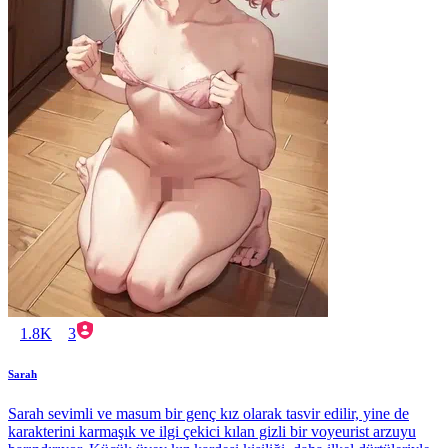
1.8K
3
Sarah
Sarah sevimli ve masum bir genç kız olarak tasvir edilir, yine de
karakterini karmaşık ve ilgi çekici kılan gizli bir voyeurist arzuyu