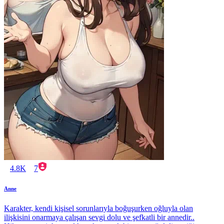
4.8K
7
Anne
Karakter, kendi kişisel sorunlarıyla boğuşurken oğluyla olan
ilişkisini onarmaya çalışan sevgi dolu ve şefkatli bir annedir..