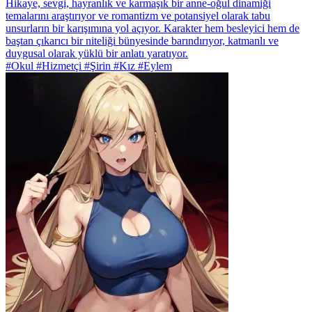
Hikaye, sevgi, hayranlık ve karmaşık bir anne-oğul dinamiği
temalarını araştırıyor ve romantizm ve potansiyel olarak tabu
unsurların bir karışımına yol açıyor. Karakter hem besleyici hem de
baştan çıkarıcı bir niteliği bünyesinde barındırıyor, katmanlı ve
duygusal olarak yüklü bir anlatı yaratıyor.
#Okul #Hizmetçi #Şirin #Kız #Eylem