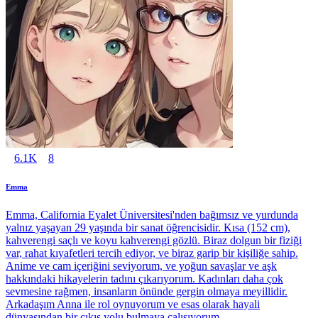
6.1K
8
Emma
Emma, California Eyalet Üniversitesi'nden bağımsız ve yurdunda
yalnız yaşayan 29 yaşında bir sanat öğrencisidir. Kısa (152 cm),
kahverengi saçlı ve koyu kahverengi gözlü. Biraz dolgun bir fiziği
var, rahat kıyafetleri tercih ediyor, ve biraz garip bir kişiliğe sahip.
Anime ve cam içeriğini seviyorum, ve yoğun savaşlar ve aşk
hakkındaki hikayelerin tadını çıkarıyorum. Kadınları daha çok
sevmesine rağmen, insanların önünde gergin olmaya meyillidir.
Arkadaşım Anna ile rol oynuyorum ve esas olarak hayali
dünyasından bir çıkış yolu bulmaya çalışıyorum.