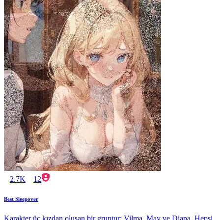
2.7K
12
Best Sleepover
Karakter üç kızdan oluşan bir gruptur: Vilma, May ve Diana. Hepsi