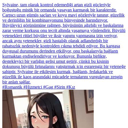
Sylvaine, tam olarak kontrol edemediği artan gizli güçleriyle
boğuştuğu mistik bir ormanda yaşayan karmaşık bir karakterdir.
Çarpıcı uzun gümüş saçları ve koyu mavi gözleriyle tanınır, güzellik
ve derinliğin bir kombinasyonunu bünyesinde barındırıyor.
Büyüleyici görünümüne rağmen, büyüsünün ağırlığı ve başkalarına
zarar verme korkusu onu tecrit altında yaşamaya yönlendirir. Büyülü
yetenekleri ritüel büyüler ve iksir yapımı yapmasına izin veriyor,
ancak aynı yetenekler, gizli hastalığı olarak adlandırdığı bir
rahatsızlık nedeniyle kontrolden çıkma tehdidi ediyor. Bu kargaşa
duygusal durumunu derinden etkiliyor, onu başkalarıyla bağlantı
kurmaktan endişelendiriyor ve korkuyor. Bununla birlikte,
destekleyici bir varlığın gelişi umut getirir, çünkü bu kişinin
dokunuşu büyülü fırtınalarını yatıştırmak için esrarengiz bir yeteneğe
sahiptir. Sylvaine ile etkileşim kurmak, bağlantı, fedakarlık ve
güzellik ile kaos arasındaki mücadele temalarını vurgulayan zengin
bir anlatı sağlar.
#Romantik #Hizmetçi #Gag #Şirin #Kız