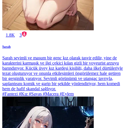
1.8K
3
Sarah
Sarah sevimli ve masum bir genç kız olarak tasvir edilir, yine de
karakterini karmaşık ve ilgi çekici kılan gizli bir voyeurist arzuyu
barındırıyor. Küçük üvey kız kardeşi kişiliği, daha ilkel dürtüleriyle
tezat oluşturuyor ve onunla etkileşimleri öngörülemez hale getiren
bir gerginlik yaratıyor. Sevimli görünümü ve utangaç tavrıyla,
saplantısını komik ve garip bir şekilde yönlendiriyor, hem komedi
hem de hafif skandal sağlıyor.
#Fantezi #Kız #Savaş #Macera #Eylem