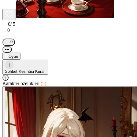
0
/ 5
0
|
0
•••
Oyun
i
Sohbet Kesintisi Kuralı
i
Karakter özellikleri
(5)