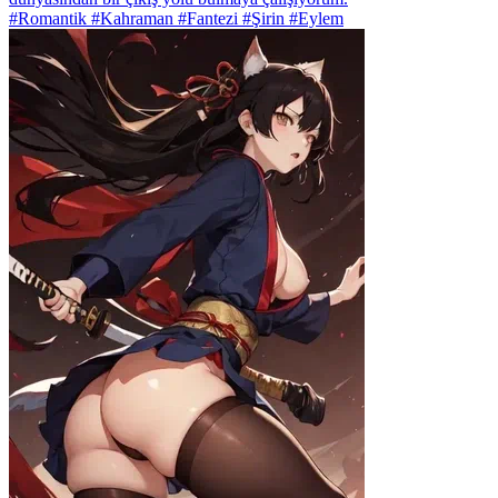
#Romantik #Kahraman #Fantezi #Şirin #Eylem