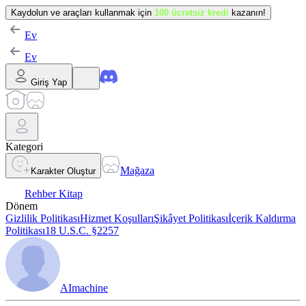
Kaydolun ve araçları kullanmak için
100 ücretsiz kredi
kazanın!
Ev
Ev
Giriş Yap
Kategori
Mağaza
Karakter Oluştur
Rehber Kitap
Dönem
Gizlilik Politikası
Hizmet Koşulları
Şikâyet Politikası
İçerik Kaldırma
Politikası
18 U.S.C. §2257
AImachine