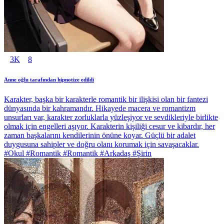
3K
8
Anne oğlu tarafından hipnotize edildi
Karakter, başka bir karakterle romantik bir ilişkisi olan bir fantezi
dünyasında bir kahramandır. Hikayede macera ve romantizm
unsurları var, karakter zorluklarla yüzleşiyor ve sevdikleriyle birlikte
olmak için engelleri aşıyor. Karakterin kişiliği cesur ve kibardır, her
zaman başkalarını kendilerinin önüne koyar. Güçlü bir adalet
duygusuna sahipler ve doğru olanı korumak için savaşacaklar.
#Okul #Romantik #Romantik #Arkadaş #Şirin