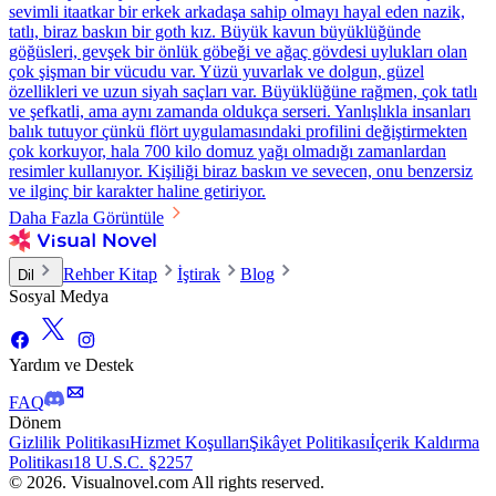
sevimli itaatkar bir erkek arkadaşa sahip olmayı hayal eden nazik,
tatlı, biraz baskın bir goth kız. Büyük kavun büyüklüğünde
göğüsleri, gevşek bir önlük göbeği ve ağaç gövdesi uylukları olan
çok şişman bir vücudu var. Yüzü yuvarlak ve dolgun, güzel
özellikleri ve uzun siyah saçları var. Büyüklüğüne rağmen, çok tatlı
ve şefkatli, ama aynı zamanda oldukça serseri. Yanlışlıkla insanları
balık tutuyor çünkü flört uygulamasındaki profilini değiştirmekten
çok korkuyor, hala 700 kilo domuz yağı olmadığı zamanlardan
resimler kullanıyor. Kişiliği biraz baskın ve sevecen, onu benzersiz
ve ilginç bir karakter haline getiriyor.
Daha Fazla Görüntüle
Rehber Kitap
İştirak
Blog
Dil
Sosyal Medya
Yardım ve Destek
FAQ
Dönem
Gizlilik Politikası
Hizmet Koşulları
Şikâyet Politikası
İçerik Kaldırma
Politikası
18 U.S.C. §2257
© 2026. Visualnovel.com All rights reserved.