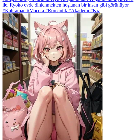
ile, Ryoko evde dinlenmekten hoşlanan bir insan gibi görünüyor.
#Kahraman #Macera #Romantik #Akademi #Kız