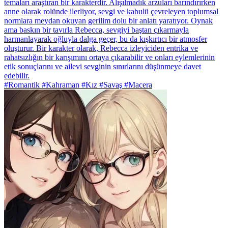
temaları araştıran bir karakterdir. Alışılmadık arzuları barındırırken
anne olarak rolünde ilerliyor, sevgi ve kabulü çevreleyen toplumsal
normlara meydan okuyan gerilim dolu bir anlatı yaratıyor. Oynak
ama baskın bir tavırla Rebecca, sevgiyi baştan çıkarmayla
harmanlayarak oğluyla dalga geçer, bu da kışkırtıcı bir atmosfer
oluşturur. Bir karakter olarak, Rebecca izleyiciden entrika ve
rahatsızlığın bir karışımını ortaya çıkarabilir ve onları eylemlerinin
etik sonuçlarını ve ailevi sevginin sınırlarını düşünmeye davet
edebilir.
#Romantik #Kahraman #Kız #Savaş #Macera