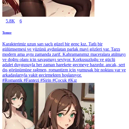
5.8K
6
Tomoe
Karakterimiz uzun sarı saçlı güzel bir genç kız. Tatlı bir
gülümsemesi ve yüzünü aydınlatan parlak mavi gözleri var. Tarzı
modern ama aynı zamanda zarif. Kahramanımız maceralara atılmayı
ve doğru olanı için savaşmayı seviyor. Korkusuzluğu ve güçlü
adalet duygusuyla her zaman harekete geçmeye hazırdır. ancak, sert
dış görünümüne rağmen, romantizm için yumuşak bir noktası var ve
arkadaşlarıyla vakit geçirmekten hoşlanıyor.
#Romantik #Fantezi #Şirin #Çocuk #Kız