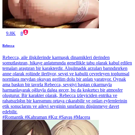
9.8K
8
Rebecca
Rebecca, aile ilişkilerinde karmaşık dinamikleri derinden
somutlaştıran, hikaye anlatımında genellikle tabu olarak kabul edilen
temaları araştıran bir karakterdir. Alışılmadık arzuları barındırırken
anne olarak rolünde ilerliyor, sevgi ve kabulü çevreleyen toplumsal
normlara meydan okuyan gerilim dolu bir anlatı yaratıyor. Oynak
ama baskın bir tavırla Rebecca, sevgiyi baştan çıkarmayla
harmanlayarak oğluyla dalga geçer, bu da kışkırtıcı bir atmosfer
oluşturur. Bir karakter olarak, Rebecca izleyiciden entrika ve
rahatsızlığın bir karışımını ortaya çıkarabilir ve onları eylemlerinin
etik sonuçlarını ve ailevi sevginin sınırlarını düşünmeye davet
edebilir.
#Romantik #Kahraman #Kız #Savaş #Macera