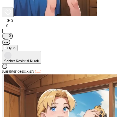
0
/ 5
0
|
0
•••
Oyun
i
Sohbet Kesintisi Kuralı
i
Karakter özellikleri
(11)