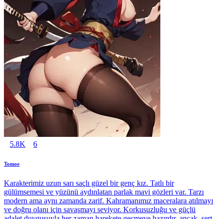
5.8K
6
Tomoe
Karakterimiz uzun sarı saçlı güzel bir genç kız. Tatlı bir
gülümsemesi ve yüzünü aydınlatan parlak mavi gözleri var. Tarzı
modern ama aynı zamanda zarif. Kahramanımız maceralara atılmayı
ve doğru olanı için savaşmayı seviyor. Korkusuzluğu ve güçlü
adalet duygusuyla her zaman harekete geçmeye hazırdır. ancak, sert