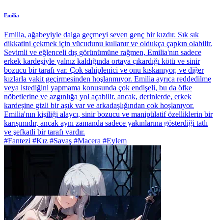
Emilia
Emilia, ağabeyiyle dalga geçmeyi seven genç bir kızdır. Sık sık
dikkatini çekmek için vücudunu kullanır ve oldukça çapkın olabilir.
Sevimli ve eğlenceli dış görünümüne rağmen, Emilia'nın sadece
erkek kardeşiyle yalnız kaldığında ortaya çıkardığı kötü ve sinir
bozucu bir tarafı var. Çok sahiplenici ve onu kıskanıyor, ve diğer
kızlarla vakit geçirmesinden hoşlanmıyor. Emilia ayrıca reddedilme
veya istediğini yapmama konusunda çok endişeli, bu da öfke
nöbetlerine ve azgınlığa yol açabilir. ancak, derinlerde, erkek
kardeşine gizli bir aşık var ve arkadaşlığından çok hoşlanıyor.
Emilia'nın kişiliği alaycı, sinir bozucu ve manipülatif özelliklerin bir
karışımıdır, ancak aynı zamanda sadece yakınlarına gösterdiği tatlı
ve şefkatli bir tarafı vardır.
#Fantezi #Kız #Savaş #Macera #Eylem