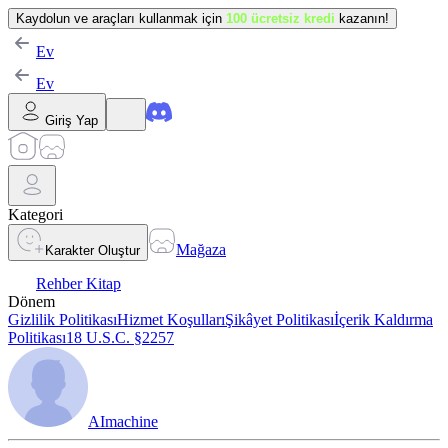
Kaydolun ve araçları kullanmak için
100 ücretsiz kredi
kazanın!
Ev
Ev
Giriş Yap
Kategori
Mağaza
Karakter Oluştur
Rehber Kitap
Dönem
Gizlilik Politikası
Hizmet Koşulları
Şikâyet Politikası
İçerik Kaldırma
Politikası
18 U.S.C. §2257
AImachine