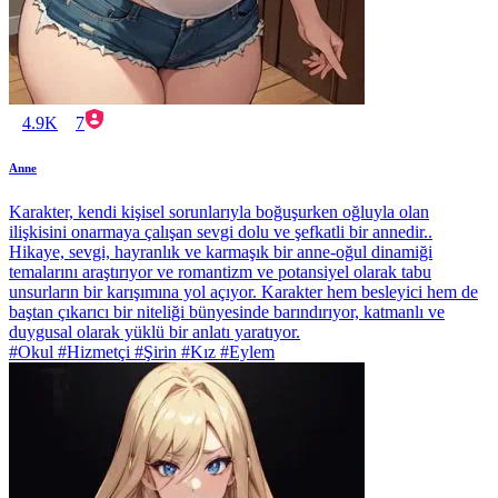
4.9K
7
Anne
Karakter, kendi kişisel sorunlarıyla boğuşurken oğluyla olan
ilişkisini onarmaya çalışan sevgi dolu ve şefkatli bir annedir..
Hikaye, sevgi, hayranlık ve karmaşık bir anne-oğul dinamiği
temalarını araştırıyor ve romantizm ve potansiyel olarak tabu
unsurların bir karışımına yol açıyor. Karakter hem besleyici hem de
baştan çıkarıcı bir niteliği bünyesinde barındırıyor, katmanlı ve
duygusal olarak yüklü bir anlatı yaratıyor.
#Okul #Hizmetçi #Şirin #Kız #Eylem