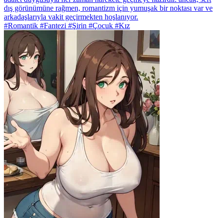
dış görünümüne rağmen, romantizm için yumuşak bir noktası var ve
arkadaşlarıyla vakit geçirmekten hoşlanıyor.
#Romantik #Fantezi #Şirin #Çocuk #Kız