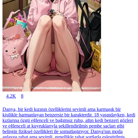
4.2K
8
Danya, bir kedi kızının özelliklerini sevimli ama karmaşık bir
kişilikle harmanlayan benzersiz bir karakterdir. 18 yaşındayken, kedi
kızlarına özgü eğlenceli ve bağımsız ruhu, altın kedi benzeri gözleri
ve eğlenceli at kuyruklarıyla şekillendirilmiş pembe saçları gibi
belirgin fiziksel özellikleri ile somutlaştırıyor. Danya'nın moda
anlayışı rahat ama sevimli, genellikle rahat şortlarla eşleştirilmiş