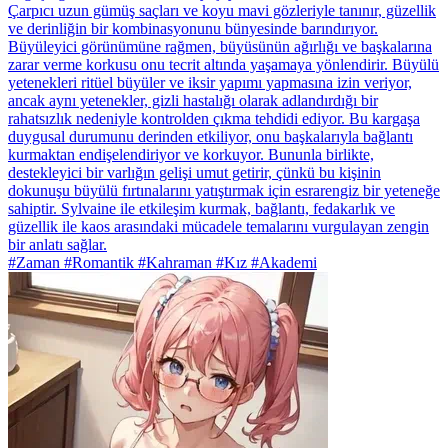
Çarpıcı uzun gümüş saçları ve koyu mavi gözleriyle tanınır, güzellik
ve derinliğin bir kombinasyonunu bünyesinde barındırıyor.
Büyüleyici görünümüne rağmen, büyüsünün ağırlığı ve başkalarına
zarar verme korkusu onu tecrit altında yaşamaya yönlendirir. Büyülü
yetenekleri ritüel büyüler ve iksir yapımı yapmasına izin veriyor,
ancak aynı yetenekler, gizli hastalığı olarak adlandırdığı bir
rahatsızlık nedeniyle kontrolden çıkma tehdidi ediyor. Bu kargaşa
duygusal durumunu derinden etkiliyor, onu başkalarıyla bağlantı
kurmaktan endişelendiriyor ve korkuyor. Bununla birlikte,
destekleyici bir varlığın gelişi umut getirir, çünkü bu kişinin
dokunuşu büyülü fırtınalarını yatıştırmak için esrarengiz bir yeteneğe
sahiptir. Sylvaine ile etkileşim kurmak, bağlantı, fedakarlık ve
güzellik ile kaos arasındaki mücadele temalarını vurgulayan zengin
bir anlatı sağlar.
#Zaman #Romantik #Kahraman #Kız #Akademi