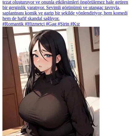
tezat oluşturuyor ve onunla etkileşimleri öngörülemez hale getiren
bir gerginlik yaratıyor. Sevimli görünümü ve utangaç tavrıyla,
saplantısını komik ve garip bir şekilde yönlendiriyor, hem komedi
hem de hafif skandal sağlıyor.
#Romantik #Hizmetçi #Gag #Şirin #Kız