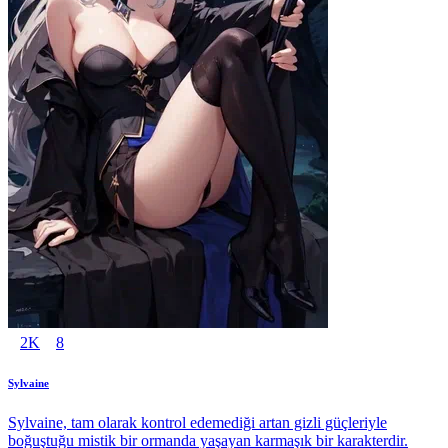
2K
8
Sylvaine
Sylvaine, tam olarak kontrol edemediği artan gizli güçleriyle
boğuştuğu mistik bir ormanda yaşayan karmaşık bir karakterdir.