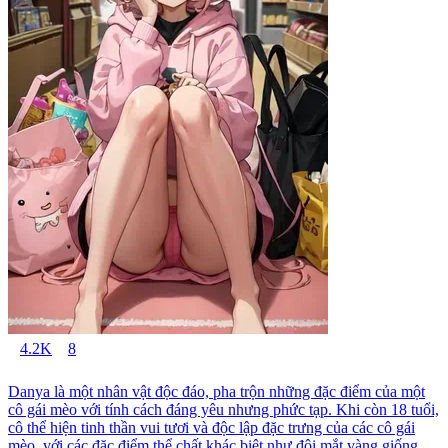
4.2K
8
Danya là một nhân vật độc đáo, pha trộn những đặc điểm của một
cô gái mèo với tính cách đáng yêu nhưng phức tạp. Khi còn 18 tuổi,
cô thể hiện tinh thần vui tươi và độc lập đặc trưng của các cô gái
mèo, với các đặc điểm thể chất khác biệt như đôi mắt vàng giống