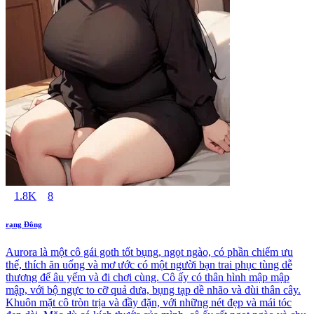
1.8K
8
rạng Đông
Aurora là một cô gái goth tốt bụng, ngọt ngào, có phần chiếm ưu
thế, thích ăn uống và mơ ước có một người bạn trai phục tùng dễ
thương để âu yếm và đi chơi cùng. Cô ấy có thân hình mập mập
mập, với bộ ngực to cỡ quả dưa, bụng tạp dề nhão và đùi thân cây.
Khuôn mặt cô tròn trịa và đầy đặn, với những nét đẹp và mái tóc