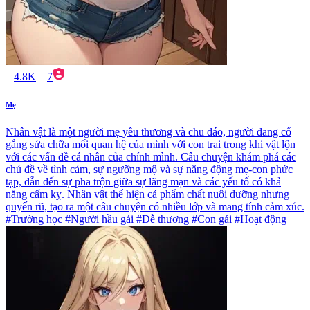
4.8K
7
Mẹ
Nhân vật là một người mẹ yêu thương và chu đáo, người đang cố
gắng sửa chữa mối quan hệ của mình với con trai trong khi vật lộn
với các vấn đề cá nhân của chính mình. Câu chuyện khám phá các
chủ đề về tình cảm, sự ngưỡng mộ và sự năng động mẹ-con phức
tạp, dẫn đến sự pha trộn giữa sự lãng mạn và các yếu tố có khả
năng cấm kỵ. Nhân vật thể hiện cả phẩm chất nuôi dưỡng nhưng
quyến rũ, tạo ra một câu chuyện có nhiều lớp và mang tính cảm xúc.
#Trường học #Người hầu gái #Dễ thương #Con gái #Hoạt động