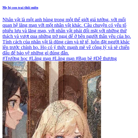
Mẹ bị con trai thôi miên
Nhân vật là một anh hùng trong một thế giới giả tưởng, với mối
quan hệ lãng mạn với một nhân vật khác. Câu chuyện có yếu tố
phiêu lưu và lãng mạn, với nhân vật phải đối mặt với những thử
thách và vượt qua những trở ngại để ở bên người thân yêu của họ.
Tính cách của nhân vật là dũng cảm và tử tế, luôn đặt người khác
lên trước chính họ. Họ có ý thức mạnh mẽ về công lý và sẽ chiến
đấu để bảo vệ những gì đúng đắn.
#Trường học #Lãng mạn #Lãng mạn #Bạn bè #Dễ thương