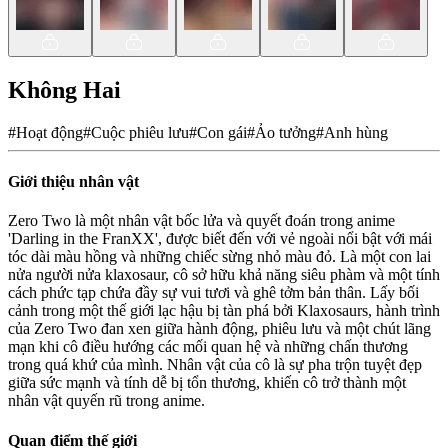
Không Hai
#
Hoạt động
#
Cuộc phiêu lưu
#
Con gái
#
Ảo tưởng
#
Anh hùng
Giới thiệu nhân vật
Zero Two là một nhân vật bốc lửa và quyết đoán trong anime
'Darling in the FranXX', được biết đến với vẻ ngoài nổi bật với mái
tóc dài màu hồng và những chiếc sừng nhỏ màu đỏ. Là một con lai
nửa người nửa klaxosaur, cô sở hữu khả năng siêu phàm và một tính
cách phức tạp chứa đầy sự vui tươi và ghê tởm bản thân. Lấy bối
cảnh trong một thế giới lạc hậu bị tàn phá bởi Klaxosaurs, hành trình
của Zero Two đan xen giữa hành động, phiêu lưu và một chút lãng
mạn khi cô điều hướng các mối quan hệ và những chấn thương
trong quá khứ của mình. Nhân vật của cô là sự pha trộn tuyệt đẹp
giữa sức mạnh và tính dễ bị tổn thương, khiến cô trở thành một
nhân vật quyến rũ trong anime.
Quan điểm thế giới