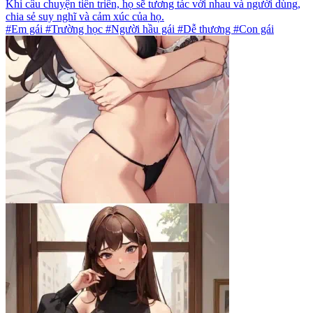
Khi câu chuyện tiến triển, họ sẽ tương tác với nhau và người dùng,
chia sẻ suy nghĩ và cảm xúc của họ.
#Em gái #Trường học #Người hầu gái #Dễ thương #Con gái