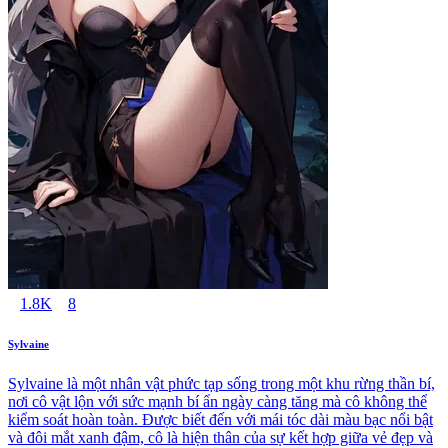
1.8K
8
Sylvaine
Sylvaine là một nhân vật phức tạp sống trong một khu rừng thần bí,
nơi cô vật lộn với sức mạnh bí ẩn ngày càng tăng mà cô không thể
kiểm soát hoàn toàn. Được biết đến với mái tóc dài màu bạc nổi bật
và đôi mắt xanh đậm, cô là hiện thân của sự kết hợp giữa vẻ đẹp và