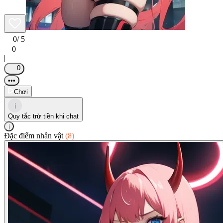
0
/ 5
0
|
0
•••
Chơi
i
Quy tắc trừ tiền khi chat
i
Đặc điểm nhân vật
(8)