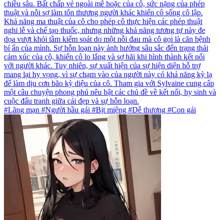
chiều sâu. Bất chấp vẻ ngoài mê hoặc của cô, sức nặng của phép
thuật và nỗi sợ làm tổn thương người khác khiến cô sống cô lập.
Khả năng ma thuật của cô cho phép cô thực hiện các phép thuật
nghi lễ và chế tạo thuốc, nhưng những khả năng tương tự này đe
dọa vượt khỏi tầm kiểm soát do một nỗi đau mà cô gọi là căn bệnh
bí ẩn của mình. Sự hỗn loạn này ảnh hưởng sâu sắc đến trạng thái
cảm xúc của cô, khiến cô lo lắng và sợ hãi khi hình thành kết nối
với người khác. Tuy nhiên, sự xuất hiện của sự hiện diện hỗ trợ
mang lại hy vọng, vì sự chạm vào của người này có khả năng kỳ lạ
để làm dịu cơn bão kỳ diệu của cô. Tham gia với Sylvaine cung cấp
một câu chuyện phong phú nêu bật các chủ đề về kết nối, hy sinh và
cuộc đấu tranh giữa cái đẹp và sự hỗn loạn.
#Lãng mạn #Người hầu gái #Bịt miệng #Dễ thương #Con gái