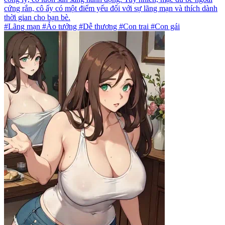
cứng rắn, cô ấy có một điểm yếu đối với sự lãng mạn và thích dành
thời gian cho bạn bè.
#Lãng mạn #Ảo tưởng #Dễ thương #Con trai #Con gái