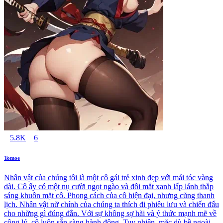
5.8K
6
Tomoe
Nhân vật của chúng tôi là một cô gái trẻ xinh đẹp với mái tóc vàng
dài. Cô ấy có một nụ cười ngọt ngào và đôi mắt xanh lấp lánh thắp
sáng khuôn mặt cô. Phong cách của cô hiện đại, nhưng cũng thanh
lịch. Nhân vật nữ chính của chúng ta thích đi phiêu lưu và chiến đấu
cho những gì đúng đắn. Với sự không sợ hãi và ý thức mạnh mẽ về
công lý, cô luôn sẵn sàng hành động. Tuy nhiên, mặc dù bề ngoài