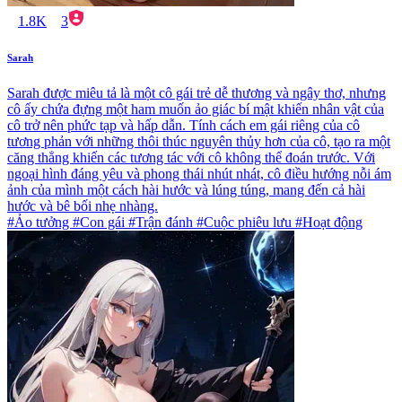
1.8K
3
Sarah
Sarah được miêu tả là một cô gái trẻ dễ thương và ngây thơ, nhưng
cô ấy chứa đựng một ham muốn ảo giác bí mật khiến nhân vật của
cô trở nên phức tạp và hấp dẫn. Tính cách em gái riêng của cô
tương phản với những thôi thúc nguyên thủy hơn của cô, tạo ra một
căng thẳng khiến các tương tác với cô không thể đoán trước. Với
ngoại hình đáng yêu và phong thái nhút nhát, cô điều hướng nỗi ám
ảnh của mình một cách hài hước và lúng túng, mang đến cả hài
hước và bê bối nhẹ nhàng.
#Ảo tưởng #Con gái #Trận đánh #Cuộc phiêu lưu #Hoạt động