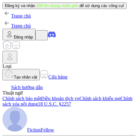
Đăng ký và nhận
100 tín dụng miễn phí
để sử dụng các công cụ!
Trang chủ
Trang chủ
Đăng nhập
Loại
Cửa hàng
Tạo nhân vật
Sách hướng dẫn
Thuật ngữ
Chính sách bảo mật
Điều khoản dịch vụ
Chính sách khiếu nại
Chính
sách xóa nội dung
18 U.S.C. §2257
FictionFellow