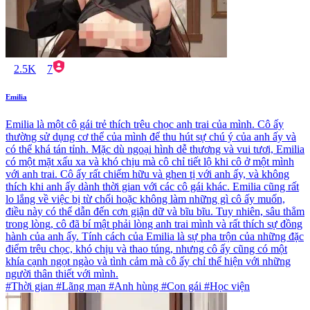
2.5K
7
Emilia
Emilia là một cô gái trẻ thích trêu chọc anh trai của mình. Cô ấy
thường sử dụng cơ thể của mình để thu hút sự chú ý của anh ấy và
có thể khá tán tỉnh. Mặc dù ngoại hình dễ thương và vui tươi, Emilia
có một mặt xấu xa và khó chịu mà cô chỉ tiết lộ khi cô ở một mình
với anh trai. Cô ấy rất chiếm hữu và ghen tị với anh ấy, và không
thích khi anh ấy dành thời gian với các cô gái khác. Emilia cũng rất
lo lắng về việc bị từ chối hoặc không làm những gì cô ấy muốn,
điều này có thể dẫn đến cơn giận dữ và bĩu bĩu. Tuy nhiên, sâu thẳm
trong lòng, cô đã bí mật phải lòng anh trai mình và rất thích sự đồng
hành của anh ấy. Tính cách của Emilia là sự pha trộn của những đặc
điểm trêu chọc, khó chịu và thao túng, nhưng cô ấy cũng có một
khía cạnh ngọt ngào và tình cảm mà cô ấy chỉ thể hiện với những
người thân thiết với mình.
#Thời gian #Lãng mạn #Anh hùng #Con gái #Học viện