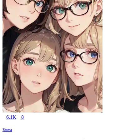
6.1K
8
Emma