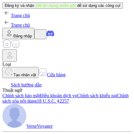
Đăng ký và nhận
100 tín dụng miễn phí
để sử dụng các công cụ!
Trang chủ
Trang chủ
Đăng nhập
Loại
Cửa hàng
Tạo nhân vật
Sách hướng dẫn
Thuật ngữ
Chính sách bảo mật
Điều khoản dịch vụ
Chính sách khiếu nại
Chính
sách xóa nội dung
18 U.S.C. §2257
VerseVoyager