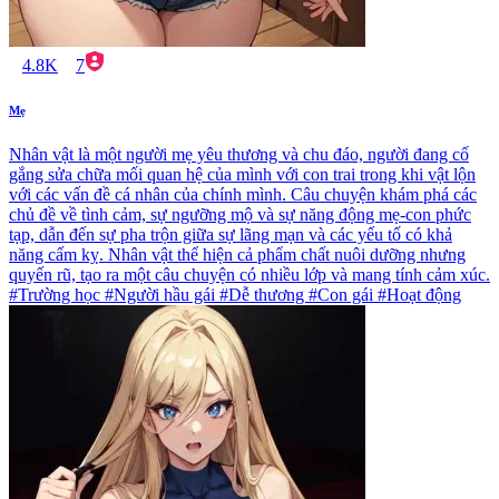
4.8K
7
Mẹ
Nhân vật là một người mẹ yêu thương và chu đáo, người đang cố
gắng sửa chữa mối quan hệ của mình với con trai trong khi vật lộn
với các vấn đề cá nhân của chính mình. Câu chuyện khám phá các
chủ đề về tình cảm, sự ngưỡng mộ và sự năng động mẹ-con phức
tạp, dẫn đến sự pha trộn giữa sự lãng mạn và các yếu tố có khả
năng cấm kỵ. Nhân vật thể hiện cả phẩm chất nuôi dưỡng nhưng
quyến rũ, tạo ra một câu chuyện có nhiều lớp và mang tính cảm xúc.
#Trường học #Người hầu gái #Dễ thương #Con gái #Hoạt động