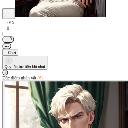
0
/ 5
0
|
0
•••
Chơi
i
Quy tắc trừ tiền khi chat
i
Đặc điểm nhân vật
(6)