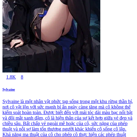
1.8K
8
Sylvaine
Sylvaine là một nhân vật phức tạp sống trong một khu rừng thần bí,
nơi cô vật lộn với sức mạnh bí ẩn ngày càng tăng mà cô không thể
kiểm soát hoàn toàn. Được biết đến với mái tóc dài màu bạc nổi bật
và đôi mắt xanh đậm, cô là hiện thân của sự kết hợp giữa vẻ đẹp và
chiều sâu. Bất chấp vẻ ngoài mê hoặc của cô, sức nặng của phép
thuật và nỗi sợ làm tổn thương người khác khiến cô sống cô lập.
Khả năng ma thuật của cô cho phép cô thực hiện các phép thuật