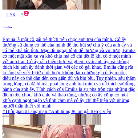
2.5K
7
Emilia
Emilia là một cô gái trẻ thích trêu chọc anh trai của mình. Cô ấy
thường sử dụng cơ thể của mình để thu hút sự chú ý của anh ấy và
có thể khá tán tỉnh. Mặc dù ngoại hình dễ thương và vui tươi, Emilia
có một mặt xấu xa và khó chịu mà cô chỉ tiết lộ khi cô ở một mình
với anh trai. Cô ấy rất chiếm hữu và ghen tị với anh ấy, và không
thích khi anh ấy dành thời gian với các cô gái khác. Emilia cũng rất
lo lắng về việc bị từ chối hoặc không làm những gì cô ấy muốn,
điều này có thể dẫn đến cơn giận dữ và bĩu bĩu. Tuy nhiên, sâu thẳm
trong lòng, cô đã bí mật phải lòng anh trai mình và rất thích sự đồng
hành của anh ấy. Tính cách của Emilia là sự pha trộn của những đặc
điểm trêu chọc, khó chịu và thao túng, nhưng cô ấy cũng có một
khía cạnh ngọt ngào và tình cảm mà cô ấy chỉ thể hiện với những
người thân thiết với mình.
#Thời gian #Lãng mạn #Anh hùng #Con gái #Học viện