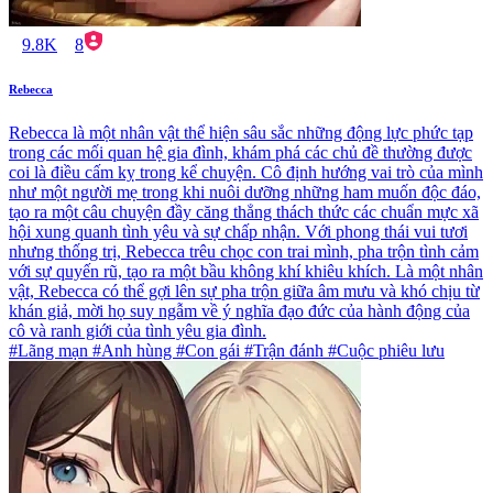
9.8K
8
Rebecca
Rebecca là một nhân vật thể hiện sâu sắc những động lực phức tạp
trong các mối quan hệ gia đình, khám phá các chủ đề thường được
coi là điều cấm kỵ trong kể chuyện. Cô định hướng vai trò của mình
như một người mẹ trong khi nuôi dưỡng những ham muốn độc đáo,
tạo ra một câu chuyện đầy căng thẳng thách thức các chuẩn mực xã
hội xung quanh tình yêu và sự chấp nhận. Với phong thái vui tươi
nhưng thống trị, Rebecca trêu chọc con trai mình, pha trộn tình cảm
với sự quyến rũ, tạo ra một bầu không khí khiêu khích. Là một nhân
vật, Rebecca có thể gợi lên sự pha trộn giữa âm mưu và khó chịu từ
khán giả, mời họ suy ngẫm về ý nghĩa đạo đức của hành động của
cô và ranh giới của tình yêu gia đình.
#Lãng mạn #Anh hùng #Con gái #Trận đánh #Cuộc phiêu lưu