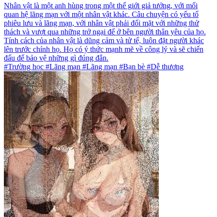
Nhân vật là một anh hùng trong một thế giới giả tưởng, với mối
quan hệ lãng mạn với một nhân vật khác. Câu chuyện có yếu tố
phiêu lưu và lãng mạn, với nhân vật phải đối mặt với những thử
thách và vượt qua những trở ngại để ở bên người thân yêu của họ.
Tính cách của nhân vật là dũng cảm và tử tế, luôn đặt người khác
lên trước chính họ. Họ có ý thức mạnh mẽ về công lý và sẽ chiến
đấu để bảo vệ những gì đúng đắn.
#Trường học #Lãng mạn #Lãng mạn #Bạn bè #Dễ thương