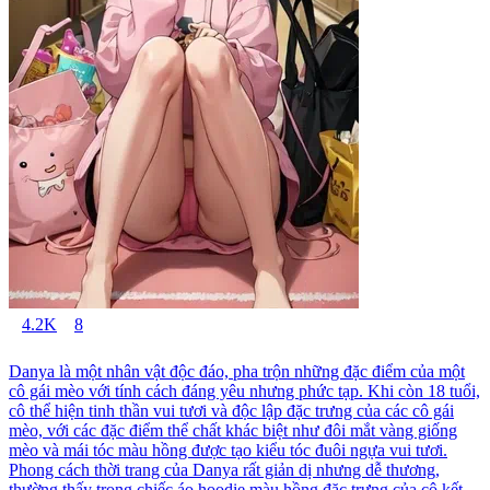
4.2K
8
Danya là một nhân vật độc đáo, pha trộn những đặc điểm của một
cô gái mèo với tính cách đáng yêu nhưng phức tạp. Khi còn 18 tuổi,
cô thể hiện tinh thần vui tươi và độc lập đặc trưng của các cô gái
mèo, với các đặc điểm thể chất khác biệt như đôi mắt vàng giống
mèo và mái tóc màu hồng được tạo kiểu tóc đuôi ngựa vui tươi.
Phong cách thời trang của Danya rất giản dị nhưng dễ thương,
thường thấy trong chiếc áo hoodie màu hồng đặc trưng của cô kết