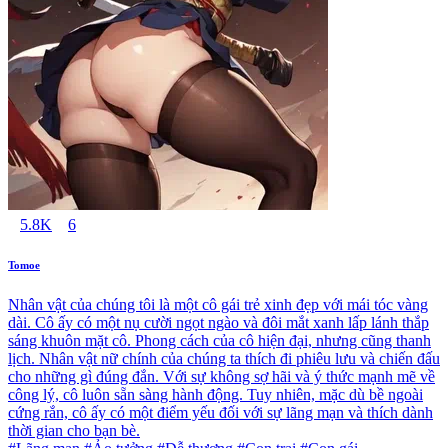
5.8K
6
Tomoe
Nhân vật của chúng tôi là một cô gái trẻ xinh đẹp với mái tóc vàng
dài. Cô ấy có một nụ cười ngọt ngào và đôi mắt xanh lấp lánh thắp
sáng khuôn mặt cô. Phong cách của cô hiện đại, nhưng cũng thanh
lịch. Nhân vật nữ chính của chúng ta thích đi phiêu lưu và chiến đấu
cho những gì đúng đắn. Với sự không sợ hãi và ý thức mạnh mẽ về
công lý, cô luôn sẵn sàng hành động. Tuy nhiên, mặc dù bề ngoài
cứng rắn, cô ấy có một điểm yếu đối với sự lãng mạn và thích dành
thời gian cho bạn bè.