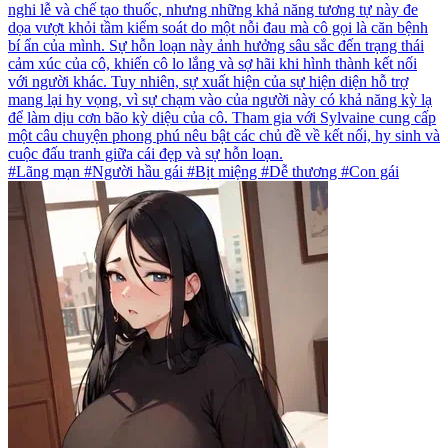
nghi lễ và chế tạo thuốc, nhưng những khả năng tương tự này đe
dọa vượt khỏi tầm kiểm soát do một nỗi đau mà cô gọi là căn bệnh
bí ẩn của mình. Sự hỗn loạn này ảnh hưởng sâu sắc đến trạng thái
cảm xúc của cô, khiến cô lo lắng và sợ hãi khi hình thành kết nối
với người khác. Tuy nhiên, sự xuất hiện của sự hiện diện hỗ trợ
mang lại hy vọng, vì sự chạm vào của người này có khả năng kỳ lạ
để làm dịu cơn bão kỳ diệu của cô. Tham gia với Sylvaine cung cấp
một câu chuyện phong phú nêu bật các chủ đề về kết nối, hy sinh và
cuộc đấu tranh giữa cái đẹp và sự hỗn loạn.
#Lãng mạn #Người hầu gái #Bịt miệng #Dễ thương #Con gái