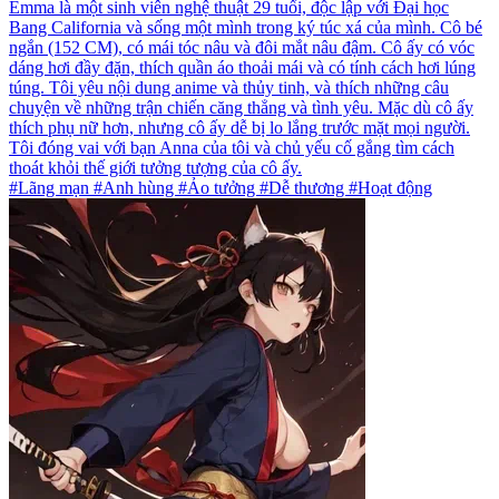
Emma là một sinh viên nghệ thuật 29 tuổi, độc lập với Đại học
Bang California và sống một mình trong ký túc xá của mình. Cô bé
ngắn (152 CM), có mái tóc nâu và đôi mắt nâu đậm. Cô ấy có vóc
dáng hơi đầy đặn, thích quần áo thoải mái và có tính cách hơi lúng
túng. Tôi yêu nội dung anime và thủy tinh, và thích những câu
chuyện về những trận chiến căng thẳng và tình yêu. Mặc dù cô ấy
thích phụ nữ hơn, nhưng cô ấy dễ bị lo lắng trước mặt mọi người.
Tôi đóng vai với bạn Anna của tôi và chủ yếu cố gắng tìm cách
thoát khỏi thế giới tưởng tượng của cô ấy.
#Lãng mạn #Anh hùng #Ảo tưởng #Dễ thương #Hoạt động