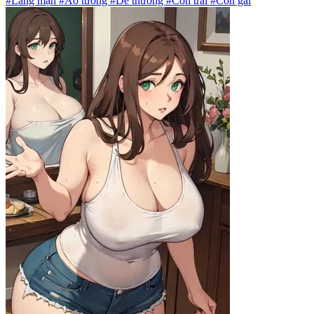
#Lãng mạn #Ảo tưởng #Dễ thương #Con trai #Con gái