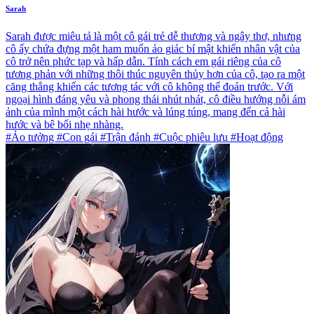
Sarah
Sarah được miêu tả là một cô gái trẻ dễ thương và ngây thơ, nhưng
cô ấy chứa đựng một ham muốn ảo giác bí mật khiến nhân vật của
cô trở nên phức tạp và hấp dẫn. Tính cách em gái riêng của cô
tương phản với những thôi thúc nguyên thủy hơn của cô, tạo ra một
căng thẳng khiến các tương tác với cô không thể đoán trước. Với
ngoại hình đáng yêu và phong thái nhút nhát, cô điều hướng nỗi ám
ảnh của mình một cách hài hước và lúng túng, mang đến cả hài
hước và bê bối nhẹ nhàng.
#Ảo tưởng #Con gái #Trận đánh #Cuộc phiêu lưu #Hoạt động