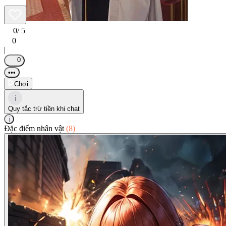
0
/ 5
0
|
0
•••
Chơi
i
Quy tắc trừ tiền khi chat
i
Đặc điểm nhân vật
(8)