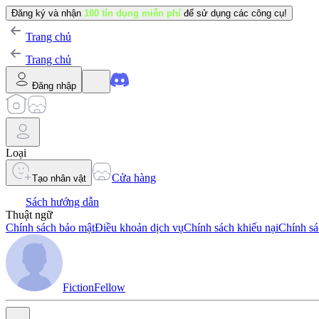
Đăng ký và nhận
100 tín dụng miễn phí
để sử dụng các công cụ!
Trang chủ
Trang chủ
Đăng nhập
Loại
Cửa hàng
Tạo nhân vật
Sách hướng dẫn
Thuật ngữ
Chính sách bảo mật
Điều khoản dịch vụ
Chính sách khiếu nại
Chính sá
FictionFellow