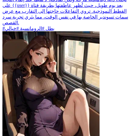
على {{user}} بعد يوم طويل، حيث تُظهر عاطفتها بطريقة فتاة
القطط النموذجية. تروي التفاعلات حاجتها إلى التقارب مع عرض
سمات تسوندير الخاصة بها في نفس الوقت، مما يثري تجربة سرد
القصص.
#بطل #الرومانسية #خيالي