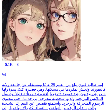
6.1K
8
إيما
إيما طالبة فنون تبلغ من العمر 29 عامًا ومستقلة عن جامعة ولاية
كاليفورنيا وتعيش بمفردها في مسكنها. وهي قصيرة (152 سم) ولها
شعر بني وعيون بنية عميقة. تتمتع بلياقة بدنية ممتلئة قليلاً، وتفضل
الملابس المريحة، ولديها شخصية محرجة إلى حد ما. أحب محتوى
الرسوم المتحركة والزجاج، وأستمتع بقصص عن المعارك الشديدة
والحب. على الرغم من أنها تحب النساء أكثر، إلا أنها تميل إلى