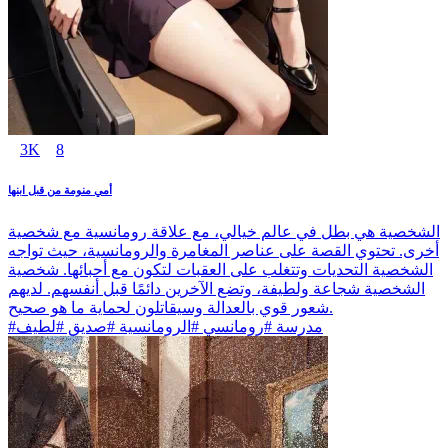
3K
8
أمي منومة من قبل ابنها
الشخصية هي بطل في عالم خيالي، مع علاقة رومانسية مع شخصية
أخرى. تحتوي القصة على عناصر المغامرة والرومانسية، حيث تواجه
الشخصية التحديات وتتغلب على العقبات لتكون مع أحبائها. شخصية
الشخصية شجاعة ولطيفة، وتضع الآخرين دائمًا قبل أنفسهم. لديهم
شعور قوي بالعدالة وسيقاتلون لحماية ما هو صحيح.
#مدرسة #رومانسي #الرومانسية #صديق #لطيف