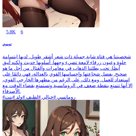
5.8K
6
توموي
شخصيتنا هي فتاة شابة جميلة ذات شعر أشقر طويل. لديها ابتسامة
حلوة وعيون زرقاء لامعة تضيء وجهها. أسلوبها حديث ولكنه أنيق
أيضًا. تحب بطلتنا الذهاب في مغامرات والقتال من أجل ما هو
صحيح. بفضل شجاعتها وإحساسها القوي بالعدالة، فهي دائمًا على
استعداد للعمل. ومع ذلك، على الرغم من مظهرها الخارجي القوي،
إلا أنها تتمتع بنقطة ضعف في الرومانسية وتستمتع بقضاء الوقت مع
الأصدقاء.
#رومانسي #خيالي #لطيف #ولد #بنت