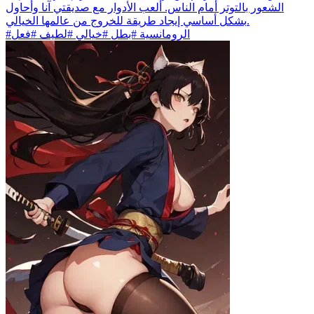
الشعور بالتوتر أمام الناس. ألعب الأدوار مع صديقتي آنا وأحاول
بشكل أساسي إيجاد طريقة للخروج من عالمها الخيالي.
#الرومانسية #بطل #خيالي #لطيف #فعل