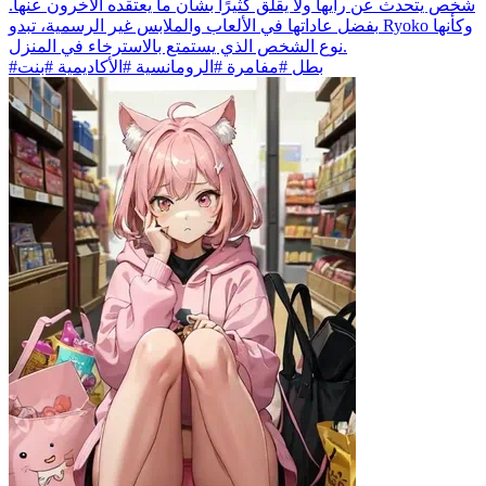
شخص يتحدث عن رأيها ولا يقلق كثيرًا بشأن ما يعتقده الآخرون عنها.
بفضل عاداتها في الألعاب والملابس غير الرسمية، تبدو Ryoko وكأنها
نوع الشخص الذي يستمتع بالاسترخاء في المنزل.
#بطل #مفامرة #الرومانسية #الأكاديمية #بنت