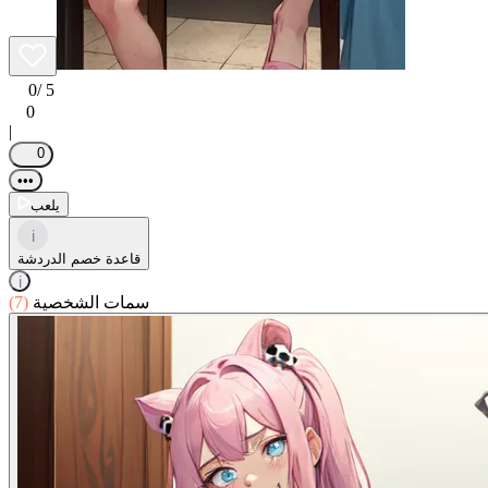
0
/ 5
0
|
0
•••
يلعب
i
قاعدة خصم الدردشة
i
سمات الشخصية
(7)