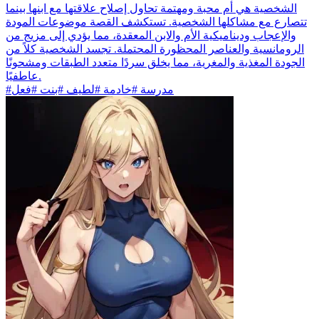
الشخصية هي أم محبة ومهتمة تحاول إصلاح علاقتها مع ابنها بينما
تتصارع مع مشاكلها الشخصية. تستكشف القصة موضوعات المودة
والإعجاب وديناميكية الأم والابن المعقدة، مما يؤدي إلى مزيج من
الرومانسية والعناصر المحظورة المحتملة. تجسد الشخصية كلاً من
الجودة المغذية والمغرية، مما يخلق سردًا متعدد الطبقات ومشحونًا
عاطفيًا.
#مدرسة #خادمة #لطيف #بنت #فعل