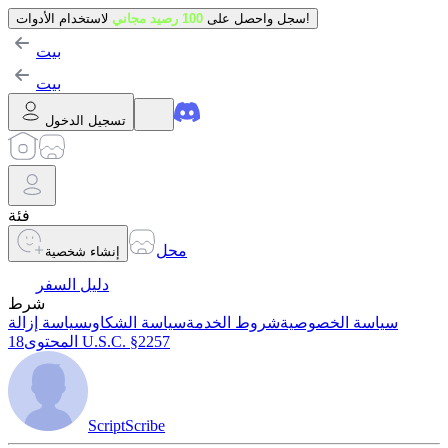
لاستخدام الأدوات!
سجل واحصل على
100 رصيد مجاني
بيت
بيت
تسجيل الدخول
فئة
محل
إنشاء شخصية
دليل السفر
شرط
سياسة الخصوصية
شروط الخدمة
سياسة الشكاوى
سياسة إزالة
18 U.S.C. §2257
المحتوى
ScriptScribe