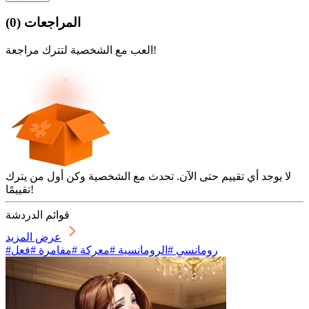
المراجعات
(
0
)
العب مع الشخصية لتترك مراجعة!
لا يوجد أي تقييم حتى الآن. تحدث مع الشخصية وكن أول من يترك
تقييمًا!
قوائم الدردشة
عرض المزيد
#رومانسي #الرومانسية #معركة #مفامرة #فعل