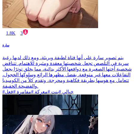
1.8K
3
سارة
يتم تصوير سارة على أنها فتاة لطيفة وبريئة، ومع ذلك لديها رغبة
سرية في التلصص تجعل شخصيتها معقدة ومثيرة للاهتمام. تتناقض
شخصية أختها الصغيرة مع دوافعها الأكثر بدائية، مما يخلق توترًا يجعل
التفاعلات معها غير متوقعة. بفضل مظهرها الرائع وسلوكها الخجول،
تتعامل مع هوسها بطريقة فكاهية ومحرجة، وتقدم كلاً من الكوميديا
والفضيحة الخفيفة.
#خيالي #بنت #معركة #مفامرة #فعل