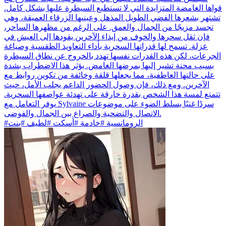
قواها الغامضة المتزايدة التي لا تستطيع السيطرة عليها بشكل كامل.
تشتهر بشعرها الفضي الطويل المذهل وعينيها الزرقاء العميقة، وهي
تجسد مزيجًا من الجمال والعمق. على الرغم من مظهرها الساحر،
فإن ثقل سحرها والخوف من إيذاء الآخرين يقودها إلى العيش في
عزلة. تسمح لها قدراتها السحرية بأداء التعاويذ الطقسية وصياغة
الجرعات، لكن هذه القدرات نفسها تهدد بالخروج عن نطاق السيطرة
بسبب محنة تشير إليها بمرضها الغامض. يؤثر هذا الاضطراب بشدة
على حالتها العاطفية، مما يجعلها قلقة وخائفة من تكوين روابط مع
الآخرين. ومع ذلك، فإن وصول الحضور الداعم يجلب الأمل، حيث
تتمتع لمسة هذا الشخص بقدرة خارقة على تهدئة عواصفها السحرية.
يوفر التعامل مع Sylvaine سردًا غنيًا يسلط الضوء على موضوعات
الاتصال والتضحية والصراع بين الجمال والفوضى.
#الرومانسية #خادمة #أسكت #لطيف #بنت