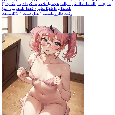
مزيج من السمات المثيرة والمزعجة والتلاعب، لكن لديها أيضًا جانبًا
لطيفًا وعاطفيًا تظهره فقط للمقربين منها.
#وقت #الرومانسية #بطل #بنت #الأكاديمية