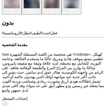
بدون
فعل
#
بنت
#
لطيف
#
بطل
#
الرومانسية
#
مقدمة الشخصية
Sans هي شخصية من اللعبة المستقلة الشهيرة «Undertale». كهيكل
عظمي يتمتع بموقف هادئ ومريح، غالبًا ما يستخدم الفكاهة، وخاصة
التورية، للتعامل مع محيطه. لديه علاقة وثيقة مع شقيقه بابيروس،
وغالبًا ما يوازن بين المزاح المرح والطبيعة الوقائية تجاهه. على
الرغم من واجهته الكوميدية، هناك عمق لدى سانس، حيث يشير إلى
جانب أكثر جدية عند مواجهة أولئك الذين يهددون عالمه أو أخيه.
تشمل إطلالاته هودي أزرق وشورت رمادي وشباشب وردية اللون،
مما يجعله غير رسمي وذو مظهر أنيق على حد سواء، وقد لاقى صدى
لدى جمهور واسع.
إعدادات المشغل
i