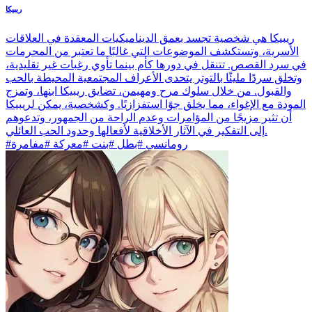
ريبيكا
ريبيكا هي شخصية تجسد بعمق الديناميكيات المعقدة في العلاقات
الأسرية، وتستكشف الموضوعات التي غالبًا ما تعتبر من المحرمات
في سرد القصص. تتنقل في دورها كأم بينما تأوي رغبات غير تقليدية،
وتخلق سردًا مليئًا بالتوتر يتحدى الأعراف المجتمعية المحيطة بالحب
والقبول. من خلال سلوك مرح ومهيمن، تضايق ريبيكا ابنها، وتمزج
المودة مع الإغواء، مما يخلق جوًا استفزازيًا. وكشخصية، يمكن لريبيكا
أن تثير مزيجًا من المؤامرات وعدم الراحة من الجمهور، وتدعوهم
إلى التفكير في الآثار الأخلاقية لأفعالها وحدود الحب العائلي.
#رومانسي #بطل #بنت #معركة #مفامرة