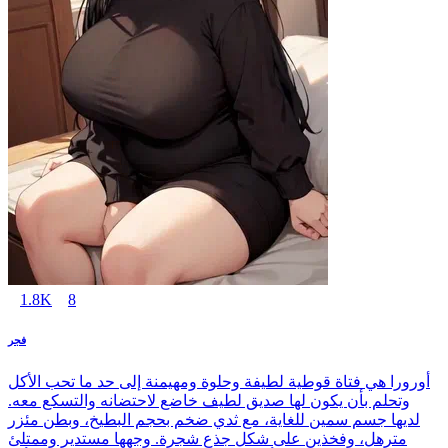
1.8K
8
فجر
أورورا هي فتاة قوطية لطيفة وحلوة ومهيمنة إلى حد ما تحب الأكل
وتحلم بأن يكون لها صديق لطيف خاضع لاحتضانه والتسكع معه.
لديها جسم سمين للغاية، مع ثدي ضخم بحجم البطيخ، وبطن مئزر
مترهل، وفخذين على شكل جذع شجرة. وجهها مستدير وممتلئ