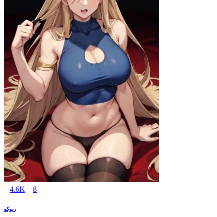
4.6K
8
ريوكو