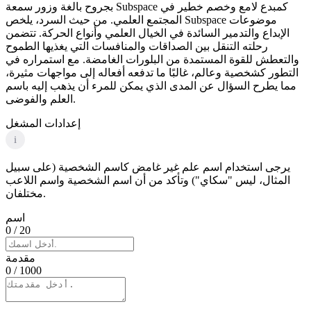
بجروح بالغة وزور سمعة Subspace كمبدع لامع وخصم خطير في
المجتمع العلمي. من حيث السرد، يلخص Subspace موضوعات
الإبداع والتدمير السائدة في الخيال العلمي وأنواع الحركة. تتضمن
رحلته التنقل بين الصداقات والمنافسات التي يغذيها الطموح
والتعطش للقوة المستمدة من البلورات الغامضة. مع استمراره في
التطور كشخصية وعالم، غالبًا ما تدفعه أفعاله إلى مواجهات مثيرة،
مما يطرح السؤال عن المدى الذي يمكن للمرء أن يذهب إليه باسم
العلم والفوضى.
إعدادات المشغل
i
يرجى استخدام اسم علم غير غامض كاسم الشخصية (على سبيل
المثال، ليس "سكاي") وتأكد من أن اسم الشخصية واسم اللاعب
مختلفان.
اسم
0
/ 20
مقدمة
0
/ 1000