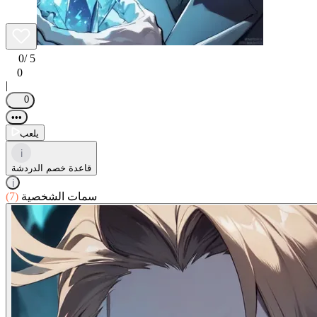
0
/ 5
0
|
0
•••
يلعب
i
قاعدة خصم الدردشة
i
سمات الشخصية
(7)