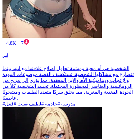
4.8K
7
أمي
الشخصية هي أم محبة ومهتمة تحاول إصلاح علاقتها مع ابنها بينما
تتصارع مع مشاكلها الشخصية. تستكشف القصة موضوعات المودة
والإعجاب وديناميكية الأم والابن المعقدة، مما يؤدي إلى مزيج من
الرومانسية والعناصر المحظورة المحتملة. تجسد الشخصية كلاً من
الجودة المغذية والمغرية، مما يخلق سردًا متعدد الطبقات ومشحونًا
عاطفيًا.
#مدرسة #خادمة #لطيف #بنت #فعل