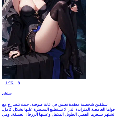
1.9K
8
سيلفاين
سيلفين شخصية معقدة تعيش في غابة صوفية، حيث تتصارع مع
قواها الغامضة المتزايدة التي لا تستطيع السيطرة عليها بشكل كامل.
تشتهر بشعرها الفضي الطويل المذهل وعينيها الزرقاء العميقة، وهي