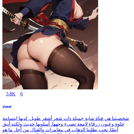
5.8K
6
توموي
شخصيتنا هي فتاة شابة جميلة ذات شعر أشقر طويل. لديها ابتسامة
حلوة وعيون زرقاء لامعة تضيء وجهها. أسلوبها حديث ولكنه أنيق
أيضًا. تحب بطلتنا الذهاب في مغامرات والقتال من أجل ما هو