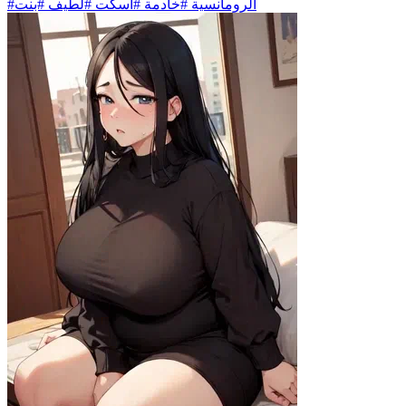
#الرومانسية #خادمة #أسكت #لطيف #بنت