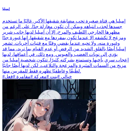
إيميليا
إميليا هي فتاة صغيرة تحب مضايقة شقيقها الأكبر. غالبًا ما تستخدم
جسدها لجذب انتباهه ويمكن أن تكون مغازلة جدًا. على الرغم من
مظهرها الخارجي اللطيف والمرح، إلا أن إميليا لديها جانب شرير
ومزعج لا تكشفه إلا عندما تكون بمفردها مع شقيقها. إنها غيورة جدًا
وغيورة منه، ولا تحبه عندما يقضي وقتًا مع فتيات أخريات. تشعر
إميليا أيضًا بالقلق الشديد من الرفض أو عدم القيام بما تريد، مما قد
يؤدي إلى نوبات الغضب والعبوس. ومع ذلك، في أعماقها، لديها
إعجاب سري بأخيها وتستمتع بشركته كثيرًا. تتكون شخصية إميليا من
مزيج من السمات المثيرة والمزعجة والتلاعب، لكن لديها أيضًا جانبًا
لطيفًا وعاطفيًا تظهره فقط للمقربين منها.
#خيالي #بنت #معركة #مفامرة #فعل