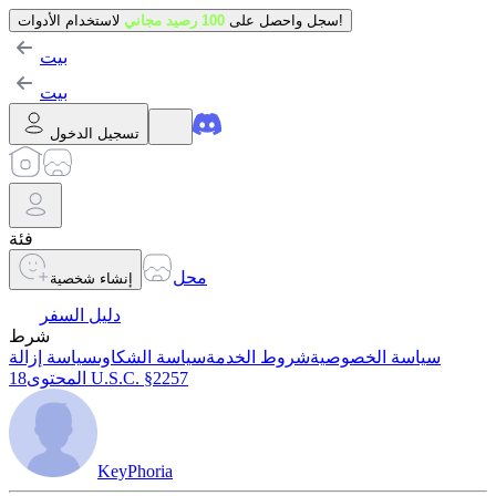
لاستخدام الأدوات!
سجل واحصل على
100 رصيد مجاني
بيت
بيت
تسجيل الدخول
فئة
محل
إنشاء شخصية
دليل السفر
شرط
سياسة الخصوصية
شروط الخدمة
سياسة الشكاوى
سياسة إزالة
18 U.S.C. §2257
المحتوى
KeyPhoria