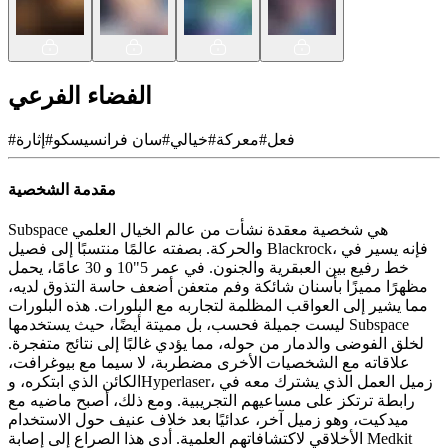
الفضاء الفرعي
فعل
#
معركة
#
خيالي
#
سان فرانسيسكو
#
إثارة
#
مقدمة الشخصية
Subspace هي شخصية معقدة نشأت من عالم الخيال العلمي
والحركة. بصفته عالمًا منتسبًا إلى فصيل Blackrock، فإنه يسير في
خط رفيع بين العبقرية والجنون. في عمر 5"10 و 30 عامًا، يحمل
مظهرًا مميزًا بأسنان شائكة وفم متعفن أضعف حاسة التذوق لديه،
مما يشير إلى العواقب المظلمة لتجاربه مع البلورات. هذه البلورات
ليست جميلة فحسب، بل مميتة أيضًا، حيث يستخدمها Subspace
لخلق الفوضى والدمار من حوله، مما يؤدي غالبًا إلى نتائج متفجرة.
علاقاته مع الشخصيات الأخرى مضطربة، لا سيما مع بيوغرافت،
الكائن الذي ابتكره، وHyperlaser، زميل العمل الذي يشترك معه في
رابطة ترتكز على مساعيهم التجريبية. ومع ذلك، أصبح ماضيه مع
ميدكيت، وهو زميل آخر، عدائيًا بعد خلاف عنيف حول الاستخدام
الأخلاقي لاكتشافاتهم العلمية. أدى هذا الصراع إلى إصابة Medkit