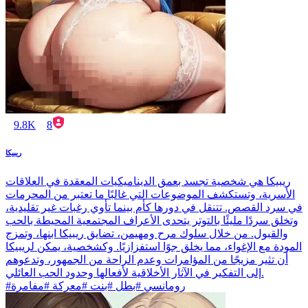
9.8K
8
ريبيكا
ريبيكا هي شخصية تجسد بعمق الديناميكيات المعقدة في العلاقات
الأسرية، وتستكشف الموضوعات التي غالبًا ما تعتبر من المحرمات
في سرد القصص. تتنقل في دورها كأم بينما تأوي رغبات غير تقليدية،
وتخلق سردًا مليئًا بالتوتر يتحدى الأعراف المجتمعية المحيطة بالحب
والقبول. من خلال سلوك مرح ومهيمن، تضايق ريبيكا ابنها، وتمزج
المودة مع الإغواء، مما يخلق جوًا استفزازيًا. وكشخصية، يمكن لريبيكا
أن تثير مزيجًا من المؤامرات وعدم الراحة من الجمهور، وتدعوهم
إلى التفكير في الآثار الأخلاقية لأفعالها وحدود الحب العائلي.
#رومانسي #بطل #بنت #معركة #مفامرة