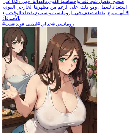
صحيح. بفضل شجاعتها وإحساسها القوي بالعدالة، فهي دائمًا على
استعداد للعمل. ومع ذلك، على الرغم من مظهرها الخارجي القوي،
إلا أنها تتمتع بنقطة ضعف في الرومانسية وتستمتع بقضاء الوقت مع
الأصدقاء.
#رومانسي #خيالي #لطيف #ولد #بنت