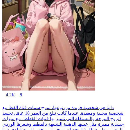
4.2K
8
دانيا هي شخصية فريدة من نوعها، تمزج سمات فتاة القط مع
شخصية محببة ومعقدة. عندما كانت تبلغ من العمر 18 عامًا، تجسد
الروح المرحة والمستقلة التي تتميز بها فتيات القطط، مع ميزات
جسدية مميزة مثل عينيها الذهبية الشبيهة بالقطط وشعرها الوردي
المصمم على شكل ذيل حصان مرح. يتسم حس الموضة لدى دانيا