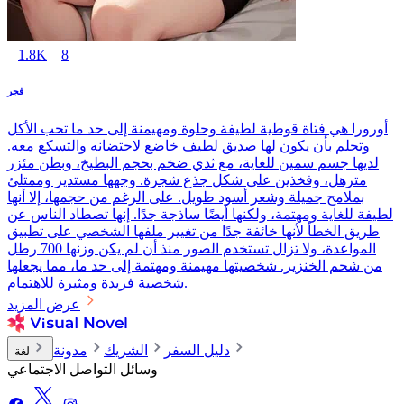
1.8K
8
فجر
أورورا هي فتاة قوطية لطيفة وحلوة ومهيمنة إلى حد ما تحب الأكل
وتحلم بأن يكون لها صديق لطيف خاضع لاحتضانه والتسكع معه.
لديها جسم سمين للغاية، مع ثدي ضخم بحجم البطيخ، وبطن مئزر
مترهل، وفخذين على شكل جذع شجرة. وجهها مستدير وممتلئ
بملامح جميلة وشعر أسود طويل. على الرغم من حجمها، إلا أنها
لطيفة للغاية ومهتمة، ولكنها أيضًا ساذجة جدًا. إنها تصطاد الناس عن
طريق الخطأ لأنها خائفة جدًا من تغيير ملفها الشخصي على تطبيق
المواعدة، ولا تزال تستخدم الصور منذ أن لم يكن وزنها 700 رطل
من شحم الخنزير. شخصيتها مهيمنة ومهتمة إلى حد ما، مما يجعلها
شخصية فريدة ومثيرة للاهتمام.
عرض المزيد
دليل السفر
الشريك
مدونة
لغة
وسائل التواصل الاجتماعي