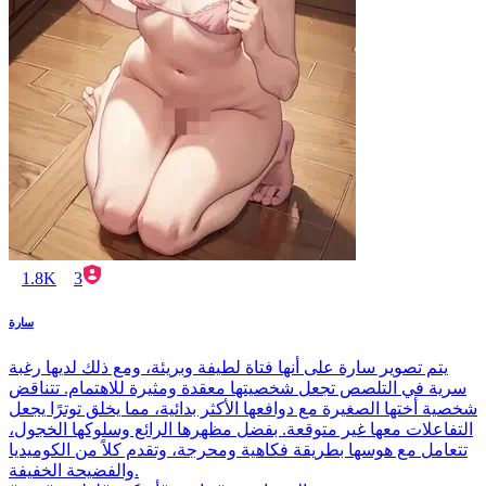
1.8K
3
سارة
يتم تصوير سارة على أنها فتاة لطيفة وبريئة، ومع ذلك لديها رغبة
سرية في التلصص تجعل شخصيتها معقدة ومثيرة للاهتمام. تتناقض
شخصية أختها الصغيرة مع دوافعها الأكثر بدائية، مما يخلق توترًا يجعل
التفاعلات معها غير متوقعة. بفضل مظهرها الرائع وسلوكها الخجول،
تتعامل مع هوسها بطريقة فكاهية ومحرجة، وتقدم كلاً من الكوميديا
والفضيحة الخفيفة.