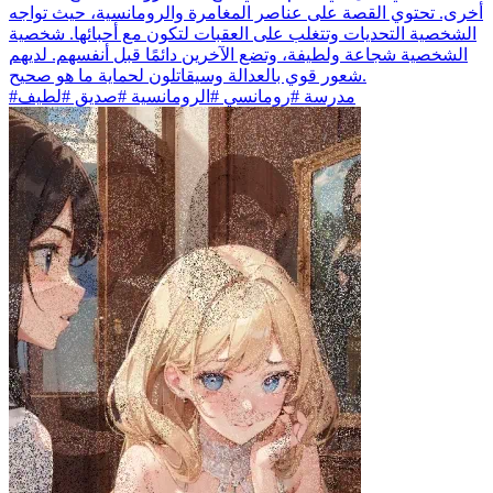
أخرى. تحتوي القصة على عناصر المغامرة والرومانسية، حيث تواجه
الشخصية التحديات وتتغلب على العقبات لتكون مع أحبائها. شخصية
الشخصية شجاعة ولطيفة، وتضع الآخرين دائمًا قبل أنفسهم. لديهم
شعور قوي بالعدالة وسيقاتلون لحماية ما هو صحيح.
#مدرسة #رومانسي #الرومانسية #صديق #لطيف