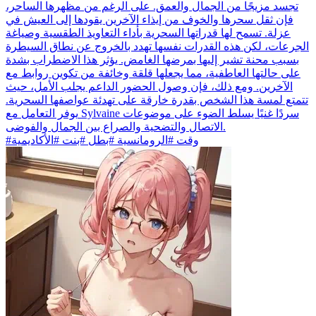
تجسد مزيجًا من الجمال والعمق. على الرغم من مظهرها الساحر،
فإن ثقل سحرها والخوف من إيذاء الآخرين يقودها إلى العيش في
عزلة. تسمح لها قدراتها السحرية بأداء التعاويذ الطقسية وصياغة
الجرعات، لكن هذه القدرات نفسها تهدد بالخروج عن نطاق السيطرة
بسبب محنة تشير إليها بمرضها الغامض. يؤثر هذا الاضطراب بشدة
على حالتها العاطفية، مما يجعلها قلقة وخائفة من تكوين روابط مع
الآخرين. ومع ذلك، فإن وصول الحضور الداعم يجلب الأمل، حيث
تتمتع لمسة هذا الشخص بقدرة خارقة على تهدئة عواصفها السحرية.
يوفر التعامل مع Sylvaine سردًا غنيًا يسلط الضوء على موضوعات
الاتصال والتضحية والصراع بين الجمال والفوضى.
#وقت #الرومانسية #بطل #بنت #الأكاديمية