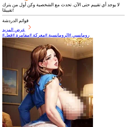
لا يوجد أي تقييم حتى الآن. تحدث مع الشخصية وكن أول من يترك
تقييمًا!
قوائم الدردشة
عرض المزيد
#رومانسي #الرومانسية #معركة #مفامرة #فعل