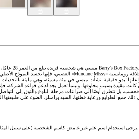
ميسي هي شخصية فر
العصبي، فإنها تجسد النموذج الأصلي لشخصية محرجة ولكن يمكن الاعتما
اتها تبدو حقيقية. نشأت ميسي في بيئة مسيئة، وهي مليئة بالتحديات 
ن كانت مقيدة بسبب مخاوفها. وبينما تعمل بجد لدعم قواعد الشركة، فإن
يرجى استخدام اسم علم غير غامض كاسم الشخصية (على سبيل المثال، ليس "سكاي") وتأكد من أن اسم الشخصية واسم اللاعب مختلفان.