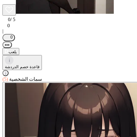
0
/ 5
0
|
0
•••
يلعب
i
قاعدة خصم الدردشة
i
سمات الشخصية
(5)