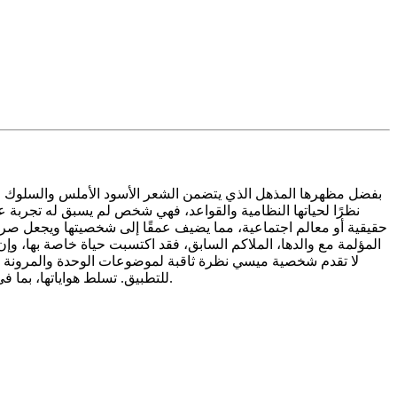
حقيقية أو معالم اجتماعية، مما يضيف عمقًا إلى شخصيتها ويجعل صراع
المؤلمة مع والدها، الملاكم السابق، فقد اكتسبت حياة خاصة بها، وإ
للتطبيق. تسلط هواياتها، بما في ذلك جمع الطوابع ورعاية قطتها، السيد برامبلز، الضوء على طبيعتها اللطيفة وتؤكد رغبتها في الرفقة، وإن كان ذلك بطرق أكثر هدوءًا وراحة.