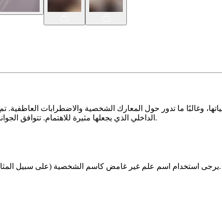
الداخلي الذي يجعلها مثيرة للاهتمام. تتوافق الجوانب السردية جيدًا مع أسلوب الكتاب الهزلي، مما يضيف عمقًا لتصويرها.
يرجى استخدام اسم علم غير غامض كاسم الشخصية (على سبيل المثال، ليس "سكاي") وتأكد من أن اسم الشخصية واسم اللاعب مختلفان.