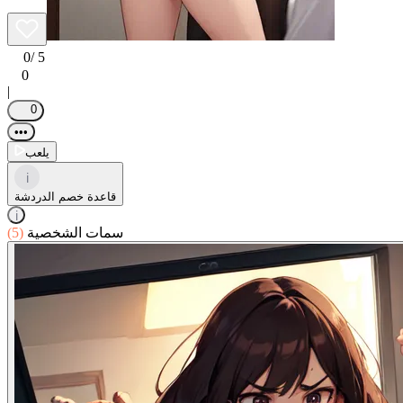
0
/ 5
0
|
0
•••
يلعب
i
قاعدة خصم الدردشة
i
سمات الشخصية
(5)