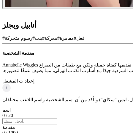
أنابيل ويجلز
فعل
#
مفامرة
#
معركة
#
بنت
#
رسوم متحركة
#
مقدمة الشخصية
Annabelle Wiggles هي شخصية معقدة تجسد عناصر الحركة والمغامرة والتوتر في حياتها، وغالبًا ما تدور حول المعارك الشخصية والاضطرابات العاطفية. تم تقديمها كفتاة جميلة ولكن مع طبقات من الصراع
إعدادات المشغل
i
اسم
0
/ 20
مقدمة
0
/ 1000